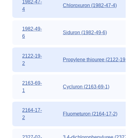
1982-47-
Chloroxuron (1982-47-4)
4
1982-49-
Siduron (1982-49-6)
6
2122-19-
Propylene thiouree (2122-19-2)
2
2163-69-
Cycluron (2163-69-1)
1
2164-17-
Fluometuron (2164-17-2)
2
2327-02-
3,4-dichlorophenyluree (2327-