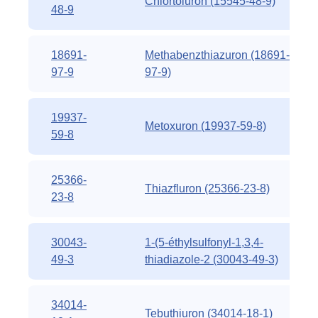
Chlortoluron (15545-48-9)
48-9
18691-
Methabenzthiazuron (18691-
97-9
97-9)
19937-
Metoxuron (19937-59-8)
59-8
25366-
Thiazfluron (25366-23-8)
23-8
30043-
1-(5-éthylsulfonyl-1,3,4-
49-3
thiadiazole-2 (30043-49-3)
34014-
Tebuthiuron (34014-18-1)