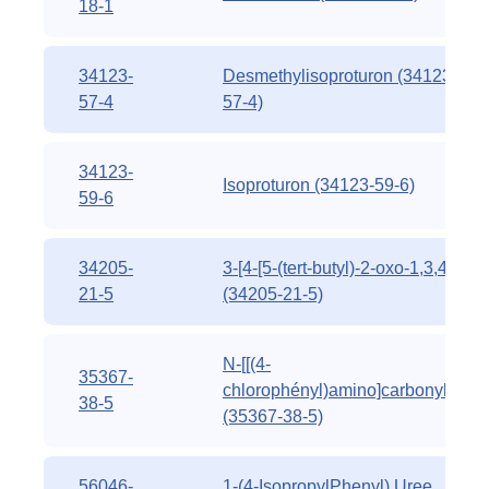
18-1
34123-
Desmethylisoproturon (34123-
57-4
57-4)
34123-
Isoproturon (34123-59-6)
59-6
34205-
3-[4-[5-(tert-butyl)-2-oxo-1,3,4
21-5
(34205-21-5)
N-[[(4-
35367-
chlorophényl)amino]carbonyl]-2
38-5
(35367-38-5)
56046-
1-(4-IsopropylPhenyl) Uree