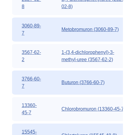
8
02-8)
3060-89-
Metobromuron (3060-89-7)
7
3567-62-
1-(3,4-dichlorophenyl)-3-
2
methyl-uree (3567-62-2)
3766-60-
Buturon (3766-60-7)
7
13360-
Chlorobromuron (13360-45-7)
45-7
15545-