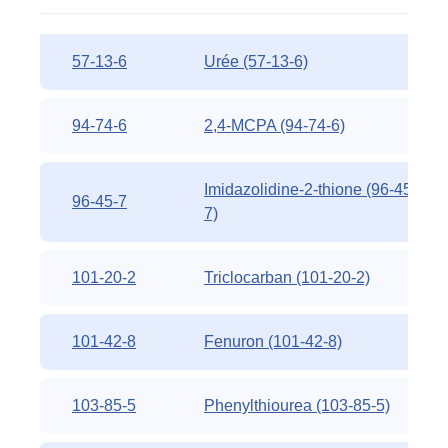
57-13-6
Urée (57-13-6)
94-74-6
2,4-MCPA (94-74-6)
Imidazolidine-2-thione (96-45-
96-45-7
7)
101-20-2
Triclocarban (101-20-2)
101-42-8
Fenuron (101-42-8)
103-85-5
Phenylthiourea (103-85-5)