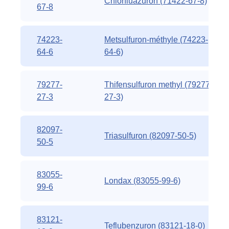
Chlorfluazuron (71422-67-8)
67-8
74223-
Metsulfuron-méthyle (74223-
64-6
64-6)
79277-
Thifensulfuron methyl (79277-
27-3
27-3)
82097-
Triasulfuron (82097-50-5)
50-5
83055-
Londax (83055-99-6)
99-6
83121-
Teflubenzuron (83121-18-0)