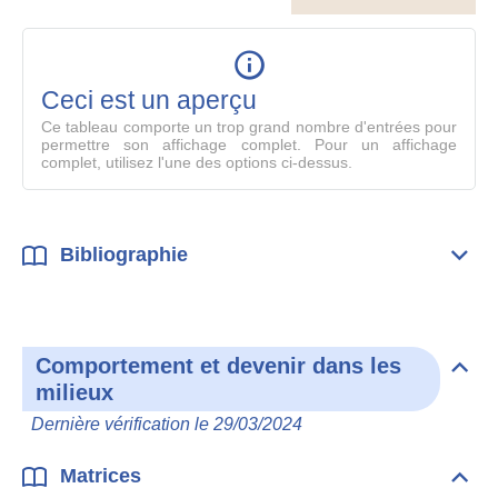
le
table
en
mode
Ceci est un aperçu
compl
Ce tableau comporte un trop grand nombre d'entrées pour
permettre son affichage complet. Pour un affichage
complet, utilisez l'une des options ci-dessus.
Bibliographie
Dépli
Bibl
Comportement et devenir dans les
Dépli
milieux
Com
et
Dernière vérification le 29/03/2024
deve
dan
les
Matrices
Dépli
mili