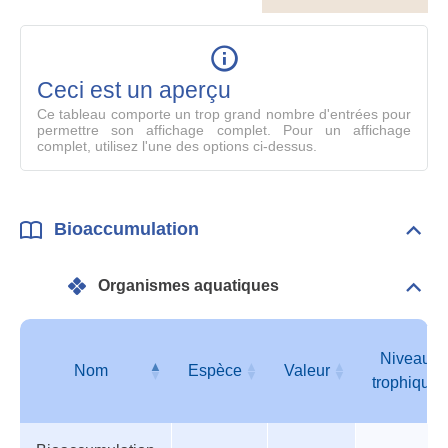
le
table
en
mode
Ceci est un aperçu
compl
Ce tableau comporte un trop grand nombre d'entrées pour
permettre son affichage complet. Pour un affichage
complet, utilisez l'une des options ci-dessus.
Bioaccumulation
Dépli
Bioa
Organismes aquatiques
Dépli
Orga
aqua
Niveau
Nom
Espèce
Valeur
trophique
Organismes
Nom
Espèce
Valeur
Niveau