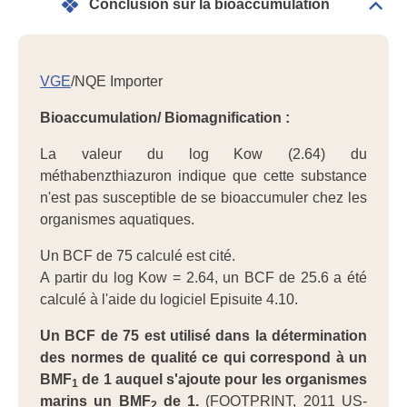
Conclusion sur la bioaccumulation
Dépli
Conc
sur
la
bioa
VGE
/NQE Importer
Bioaccumulation/ Biomagnification :
La valeur du log Kow (2.64) du
méthabenzthiazuron indique que cette substance
n'est pas susceptible de se bioaccumuler chez les
organismes aquatiques.
Un BCF de 75 calculé est cité.
A partir du log Kow = 2.64, un BCF de 25.6 a été
calculé à l'aide du logiciel Episuite 4.10.
Un BCF de 75 est utilisé dans la détermination
des normes de qualité ce qui correspond à un
BMF
de 1 auquel s'ajoute pour les organismes
1
marins un BMF
de 1.
(FOOTPRINT, 2011 US-
2