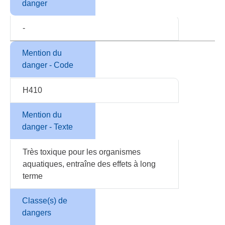
danger
-
Mention du
danger - Code
H410
Mention du
danger - Texte
Très toxique pour les organismes
aquatiques, entraîne des effets à long
terme
Classe(s) de
dangers