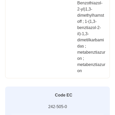
Benzothiazol-
2-yl)1,3-
dimethylharnst
off ; 1-(1,3-
benztiazol-2-
il)-1,3-
dimetilkarbami
das ;
metabenztiazur
on ;
metabenztiazur
on
Code EC
242-505-0