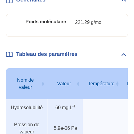
Dépli
Géné
Poids moléculaire
221.29 g/mol
Tableau des paramètres
Dépli
Tabl
des
para
Nom de
Valeur
Température
Pr
valeur
Tableau
Nom de
Valeur
Température
Pr
-1
Hydrosolubilité
60 mg.L
des
valeur
paramètres
Pression de
5.9e-06 Pa
vapeur