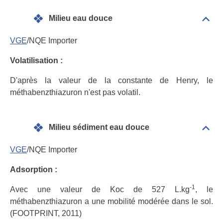
Matr
Milieu eau douce
Dépli
Mili
eau
VGE
/NQE Importer
dou
Volatilisation :
D'après la valeur de la constante de Henry, le
méthabenzthiazuron n'est pas volatil.
Milieu sédiment eau douce
Dépli
Mili
sédi
VGE
/NQE Importer
eau
dou
Adsorption :
-1
Avec une valeur de Koc de 527 L.kg
, le
méthabenzthiazuron a une mobilité modérée dans le sol.
(FOOTPRINT, 2011)