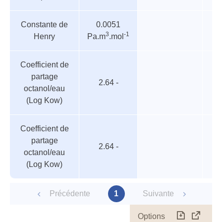
Constante de
0.0051
3
-1
Henry
Pa.m
.mol
Coefficient de
partage
2.64 -
octanol/eau
(Log Kow)
Coefficient de
partage
2.64 -
octanol/eau
(Log Kow)
Précédente
1
Suivante
Options
Télécharg
Affich