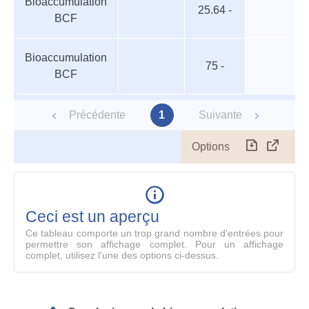
Bioaccumulation
aquatiques
trophique
25.64 -
BCF
Bioaccumulation
75 -
BCF
Précédente
1
Suivante
Options
Télécharg
Affich
le
table
en
mode
Ceci est un aperçu
compl
Ce tableau comporte un trop grand nombre d'entrées pour
permettre son affichage complet. Pour un affichage
complet, utilisez l'une des options ci-dessus.