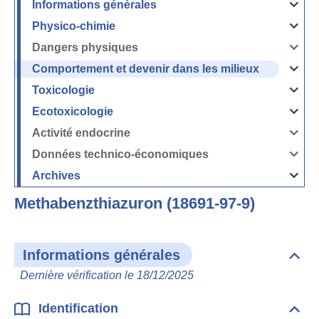
Informations générales
Ouvrir
/
Fermer
Physico-chimie
la
Ouvrir
rubrique
/
Informati
Fermer
Dangers physiques
générales
la
Ouvrir
rubrique
/
Physico-
Fermer
Comportement et devenir dans les milieux
chimie
la
Ouvrir
rubrique
/
Dangers
Fermer
Toxicologie
physique
la
Ouvrir
rubrique
/
Comport
Fermer
Ecotoxicologie
et
la
Ouvrir
devenir
rubrique
/
dans
Toxicolog
Fermer
les
Activité endocrine
la
milieux
Ouvrir
rubrique
/
Ecotoxico
Fermer
Données technico-économiques
la
Ouvrir
rubrique
/
Activité
Fermer
Archives
endocrin
la
Ouvrir
rubrique
/
Données
Fermer
technico-
Methabenzthiazuron (18691-97-9)
la
économi
rubrique
Archives
Informations générales
Dépli
Info
Dernière vérification le 18/12/2025
géné
Identification
Dépli