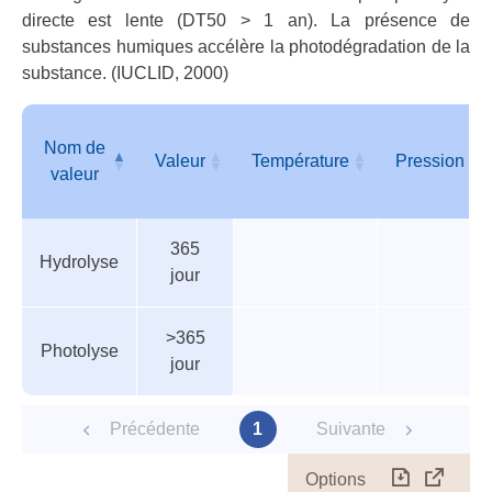
directe est lente (DT50 > 1 an). La présence de
substances humiques accélère la photodégradation de la
substance. (IUCLID, 2000)
Nom de
Valeur
Température
Pression
valeur
Tableau
Nom de
Valeur
Température
Pression
365
des
valeur
Hydrolyse
jour
paramètres
>365
Photolyse
jour
Précédente
1
Suivante
Options
Télécharg
Affich