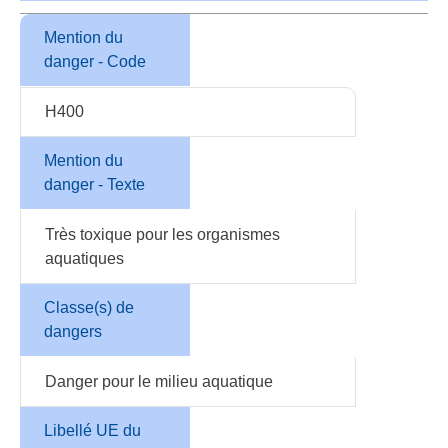
Mention du
danger - Code
H400
Mention du
danger - Texte
Très toxique pour les organismes
aquatiques
Classe(s) de
dangers
Danger pour le milieu aquatique
Libellé UE du