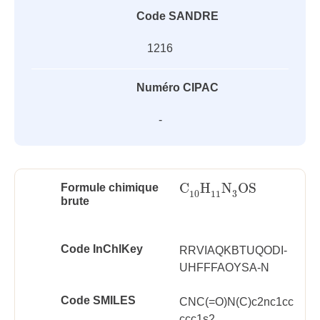
Code SANDRE
1216
Numéro CIPAC
-
C
H
N
OS
Formule chimique
C
10
H
11
N
3
OS
3
10
11
brute
Code InChlKey
RRVIAQKBTUQODI-
UHFFFAOYSA-N
Code SMILES
CNC(=O)N(C)c2nc1cc
ccc1s2