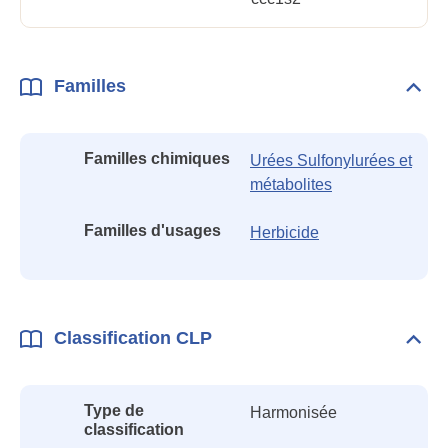
Familles
Dépli
Fami
Familles chimiques
Urées Sulfonylurées et
métabolites
Familles d'usages
Herbicide
Classification CLP
Dépli
Class
CLP
Type de
Harmonisée
classification