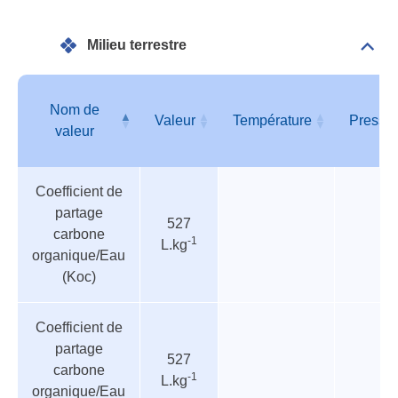
Milieu terrestre
Dépli
Mili
terre
Nom de
Valeur
Température
Pressi
valeur
Tableau
Nom de
Valeur
Température
Pressi
Coefficient de
des
valeur
partage
paramètres
527
carbone
-1
L.kg
organique/Eau
(Koc)
Coefficient de
partage
527
carbone
-1
L.kg
organique/Eau