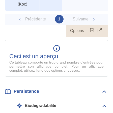
(Koc)
Précédente
1
Suivante
Options
Télécharg
Affich
le
table
en
mode
Ceci est un aperçu
compl
Ce tableau comporte un trop grand nombre d'entrées pour
permettre son affichage complet. Pour un affichage
complet, utilisez l'une des options ci-dessus.
Persistance
Dépli
Pers
Biodégradabilité
Dépli
Info