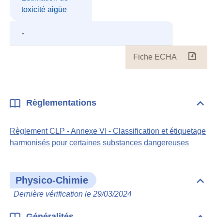
toxicité aigüe
-
Fiche ECHA
Fiche
ECH
Règlementations
Dépli
Règl
Règlement CLP - Annexe VI - Classification et étiquetage
harmonisés pour certaines substances dangereuses
Physico-Chimie
Dépli
Phys
Dernière vérification le 29/03/2024
Chim
Généralités