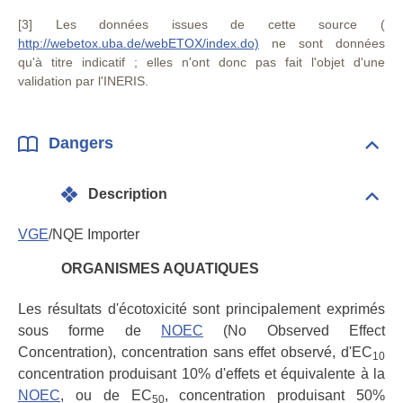
[3] Les données issues de cette source (
http://webetox.uba.de/webETOX/index.do)
ne sont données
qu'à titre indicatif ; elles n'ont donc pas fait l'objet d'une
validation par l'INERIS.
Dangers
Dépli
Dan
Description
Dépli
Desc
VGE
/NQE Importer
ORGANISMES AQUATIQUES
Les résultats d'écotoxicité sont principalement exprimés
sous forme de
NOEC
(No Observed Effect
Concentration), concentration sans effet observé, d'EC
10
concentration produisant 10% d'effets et équivalente à la
NOEC
, ou de EC
, concentration produisant 50%
50