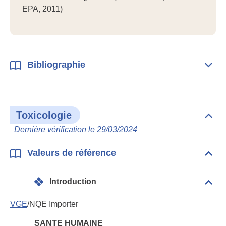
EPA, 2011)
Bibliographie
Dépli
Bibl
Toxicologie
Dépli
Toxi
Dernière vérification le 29/03/2024
Valeurs de référence
Dépli
Vale
de
Introduction
réfé
Dépli
Intr
VGE
/NQE Importer
SANTE HUMAINE