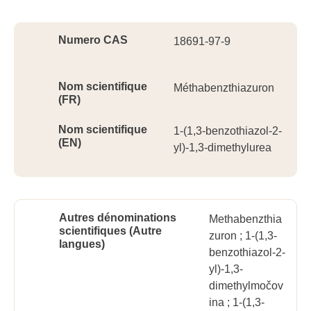
Ident
Numero CAS
18691-97-9
Nom scientifique
Méthabenzthiazuron
(FR)
Nom scientifique
1-(1,3-benzothiazol-2-
(EN)
yl)-1,3-dimethylurea
Autres dénominations
Methabenzthia
scientifiques (Autre
zuron ; 1-(1,3-
langues)
benzothiazol-2-
yl)-1,3-
dimethylmočov
ina ; 1-(1,3-