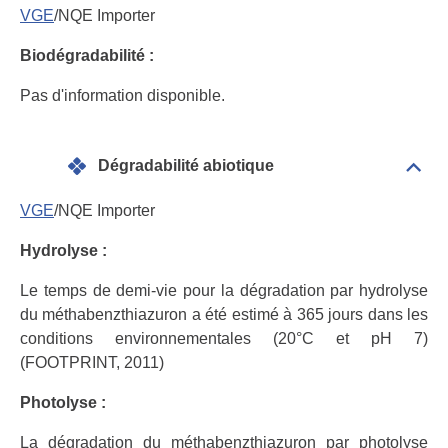
géné
VGE
/NQE Importer
Biodégradabilité :
Pas d'information disponible.
Dégradabilité abiotique
Dépli
Info
géné
VGE
/NQE Importer
Hydrolyse :
Le temps de demi-vie pour la dégradation par hydrolyse
du méthabenzthiazuron a été estimé à 365 jours dans les
conditions environnementales (20°C et pH 7)
(FOOTPRINT, 2011)
Photolyse :
La dégradation du méthabenzthiazuron par photolyse