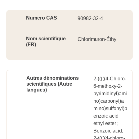
Ident
Numero CAS
90982-32-4
Nom scientifique
Chlorimuron-Éthyl
(FR)
Autres dénominations
2-(((((4-Chloro-
scientifiques (Autre
6-methoxy-2-
langues)
pyrimidinyl)ami
no)carbonyl)a
mino)sulfonyl)b
enzoic acid
ethyl ester ;
Benzoic acid,
2-(((((4-chloro-