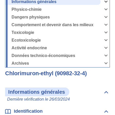
Informations générales
Ouvrir
/
Fermer
Physico-chimie
la
Ouvrir
rubrique
/
Informati
Fermer
Dangers physiques
générales
la
Ouvrir
rubrique
/
Physico-
Fermer
Comportement et devenir dans les milieux
chimie
la
Ouvrir
rubrique
/
Dangers
Fermer
Toxicologie
physique
la
Ouvrir
rubrique
/
Comport
Fermer
Ecotoxicologie
et
la
Ouvrir
devenir
rubrique
/
dans
Toxicolog
Fermer
les
Activité endocrine
la
milieux
Ouvrir
rubrique
/
Ecotoxico
Fermer
Données technico-économiques
la
Ouvrir
rubrique
/
Activité
Fermer
Archives
endocrin
la
Ouvrir
rubrique
/
Données
Fermer
technico-
Chlorimuron-ethyl (90982-32-4)
la
économi
rubrique
Archives
Informations générales
Dépli
Info
Dernière vérification le 26/03/2024
géné
Identification
Dépli