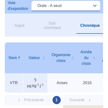
Voie
l'IN
d'exposition
Sub-
Aiguë
Chronique
chronique
Année
Organisme
UR
Nom
Valeur
du
choix
cho
choix
Valeurs
Nom
Valeur
Organisme
Année
UR
5
de
choix
du
cho
VTR
Anses
2016
-1
-1
µg.kg
.j
l'ANSES
choix
et/ou
de
Précédente
1
Suivante
l'INERIS