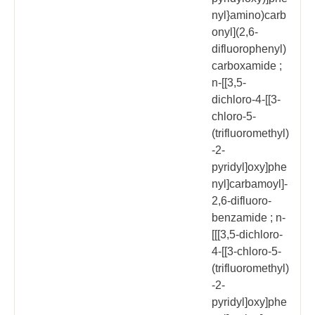
nyl}amino)carb
onyl](2,6-
difluorophenyl)
carboxamide ;
n-[[3,5-
dichloro-4-[[3-
chloro-5-
(trifluoromethyl)
-2-
pyridyl]oxy]phe
nyl]carbamoyl]-
2,6-difluoro-
benzamide ; n-
[[[3,5-dichloro-
4-[[3-chloro-5-
(trifluoromethyl)
-2-
pyridyl]oxy]phe