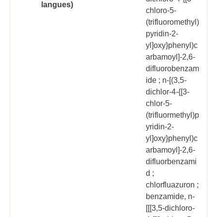
langues)
chloro-5-
(trifluoromethyl)
pyridin-2-
yl]oxy}phenyl)c
arbamoyl]-2,6-
difluorobenzam
ide ; n-[(3,5-
dichlor-4-{[3-
chlor-5-
(trifluormethyl)p
yridin-2-
yl]oxy}phenyl)c
arbamoyl]-2,6-
difluorbenzami
d ;
chlorfluazuron ;
benzamide, n-
[[[3,5-dichloro-