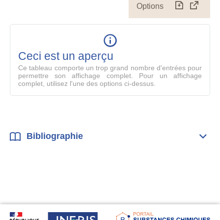
Options
Télécharg
Affich
le
table
en
mode
Ceci est un aperçu
compl
Ce tableau comporte un trop grand nombre d'entrées pour
permettre son affichage complet. Pour un affichage
complet, utilisez l'une des options ci-dessus.
Bibliographie
Dépli
Bibl