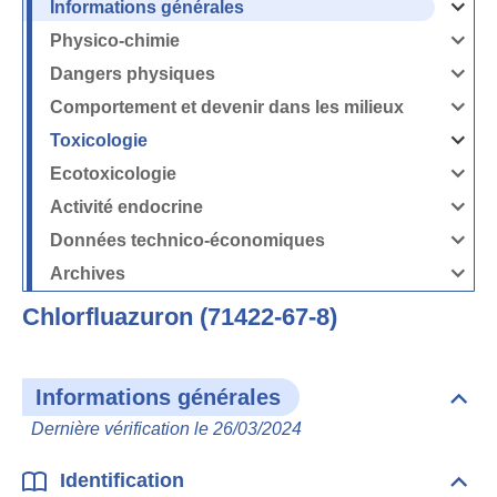
Informations générales
Ouvrir
/
Fermer
Physico-chimie
la
Ouvrir
rubrique
/
Informati
Fermer
Dangers physiques
générales
la
Ouvrir
rubrique
/
Physico-
Fermer
Comportement et devenir dans les milieux
chimie
la
Ouvrir
rubrique
/
Dangers
Fermer
Toxicologie
physique
la
Ouvrir
rubrique
/
Comport
Fermer
Ecotoxicologie
et
la
Ouvrir
devenir
rubrique
/
dans
Toxicolog
Fermer
les
Activité endocrine
la
milieux
Ouvrir
rubrique
/
Ecotoxico
Fermer
Données technico-économiques
la
Ouvrir
rubrique
/
Activité
Fermer
Archives
endocrin
la
Ouvrir
rubrique
/
Données
Fermer
technico-
Chlorfluazuron (71422-67-8)
la
économi
rubrique
Archives
Informations générales
Dépli
Info
Dernière vérification le 26/03/2024
géné
Identification
Dépli