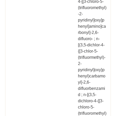
4-[[3-chloro-5-
(trifluoromethyl)
-2-
pyridinyl]oxy]p
henyl]amino]ca
rbonyl]-2,6-
difluoro- ; n-
[(3,5-dichlor-4-
{[3-chlor-5-
(trifluormethyl)-
2-
pyridinyl]oxy}p
henyl)carbamo
yl]-2,6-
difluorbenzami
d ; n-[(3,5-
dichloro-4-{[3-
chloro-5-
(trifluoromethyl)