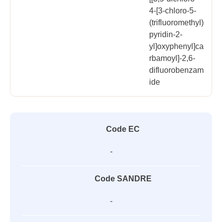
4-[3-chloro-5-
(trifluoromethyl)
pyridin-2-
yl]oxyphenyl]ca
rbamoyl]-2,6-
difluorobenzam
ide
Code EC
-
Code SANDRE
-