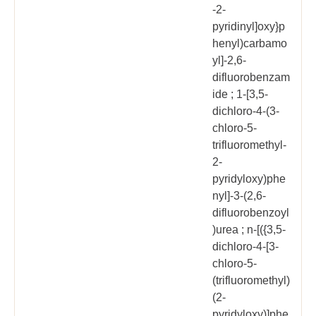
-2-
pyridinyl]oxy}p
henyl)carbamo
yl]-2,6-
difluorobenzam
ide ; 1-[3,5-
dichloro-4-(3-
chloro-5-
trifluoromethyl-
2-
pyridyloxy)phe
nyl]-3-(2,6-
difluorobenzoyl
)urea ; n-[({3,5-
dichloro-4-[3-
chloro-5-
(trifluoromethyl)
(2-
pyridyloxy)]phe