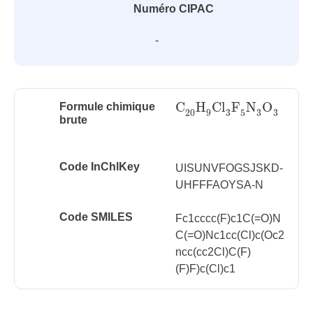
Numéro CIPAC
-
C
H
Cl
F
N
O
Formule chimique
C
20
H
9
Cl
3
F
5
N
3
O
3
3
3
3
20
9
5
brute
Code InChlKey
UISUNVFOGSJSKD-
UHFFFAOYSA-N
Code SMILES
Fc1cccc(F)c1C(=O)N
C(=O)Nc1cc(Cl)c(Oc2
ncc(cc2Cl)C(F)
(F)F)c(Cl)c1