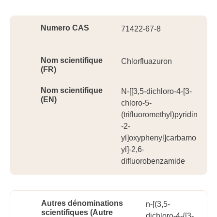
Ident
Numero CAS
71422-67-8
Nom scientifique
Chlorfluazuron
(FR)
Nom scientifique
N-[[3,5-dichloro-4-[3-
(EN)
chloro-5-
(trifluoromethyl)pyridin
-2-
yl]oxyphenyl]carbamo
yl]-2,6-
difluorobenzamide
Autres dénominations
n-[(3,5-
scientifiques (Autre
dichloro-4-{[3-