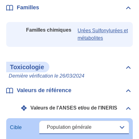
Familles
Dépli
Fami
Familles chimiques
Urées Sulfonylurées et
métabolites
Toxicologie
Dépli
Toxi
Dernière vérification le 26/03/2024
Valeurs de référence
Dépli
Vale
de
Valeurs de l'ANSES et/ou de l'INERIS
réfé
Dépli
Vale
de
l'A
Cible
et/o
de