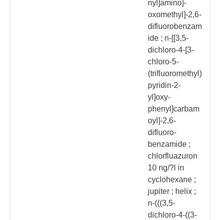
nyl]amino]-
oxomethyl]-2,6-
difluorobenzam
ide ; n-[[3,5-
dichloro-4-[3-
chloro-5-
(trifluoromethyl)
pyridin-2-
yl]oxy-
phenyl]carbam
oyl]-2,6-
difluoro-
benzamide ;
chlorfluazuron
10 ng/?l in
cyclohexane ;
jupiter ; helix ;
n-(((3,5-
dichloro-4-((3-