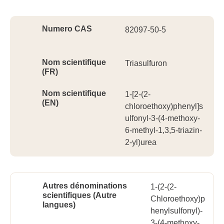
Ident
Numero CAS
82097-50-5
Nom scientifique
Triasulfuron
(FR)
Nom scientifique
1-[2-(2-
(EN)
chloroethoxy)phenyl]s
ulfonyl-3-(4-methoxy-
6-methyl-1,3,5-triazin-
2-yl)urea
Autres dénominations
1-(2-(2-
scientifiques (Autre
Chloroethoxy)p
langues)
henylsulfonyl)-
3-(4-methoxy-