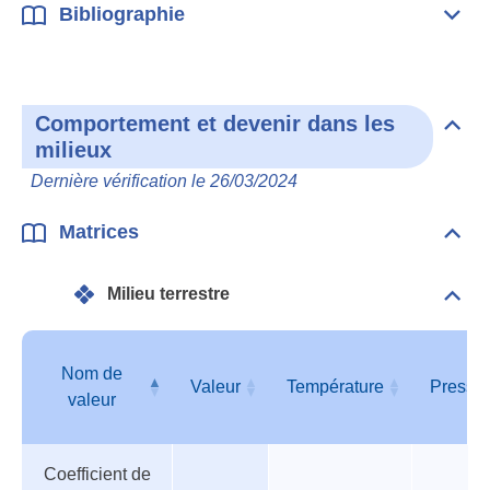
Bibliographie
Dépli
Bibl
Comportement et devenir dans les
Dépli
milieux
Com
et
Dernière vérification le 26/03/2024
deve
dan
les
Matrices
Dépli
mili
Matr
Milieu terrestre
Dépli
Mili
terre
Nom de
Valeur
Température
Pressi
valeur
Tableau
Nom de
Valeur
Température
Pressi
Coefficient de
des
valeur