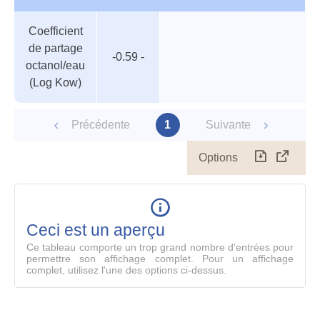
Tableau
Nom de
Valeur
Température
Pression
Coefficient
des
valeur
de partage
paramètres
-0.59 -
octanol/eau
(Log Kow)
Précédente
1
Suivante
Options
Télécharg
Affich
le
table
en
mode
Ceci est un aperçu
compl
Ce tableau comporte un trop grand nombre d'entrées pour
permettre son affichage complet. Pour un affichage
complet, utilisez l'une des options ci-dessus.