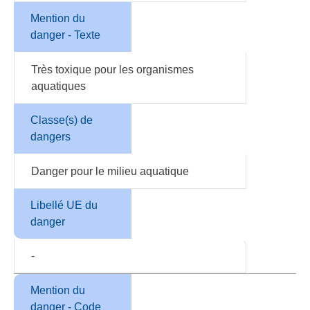
Mention du
danger - Texte
Très toxique pour les organismes
aquatiques
Classe(s) de
dangers
Danger pour le milieu aquatique
Libellé UE du
danger
-
Mention du
danger - Code