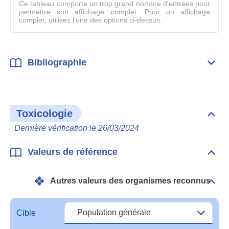
compl
Ce tableau comporte un trop grand nombre d'entrées pour
permettre son affichage complet. Pour un affichage
complet, utilisez l'une des options ci-dessus.
Bibliographie
Dépli
Bibl
Toxicologie
Dépli
Toxi
Dernière vérification le 26/03/2024
Valeurs de référence
Dépli
Vale
de
Autres valeurs des organismes reconnus
réfé
Dépli
Autr
vale
des
Cible
orga