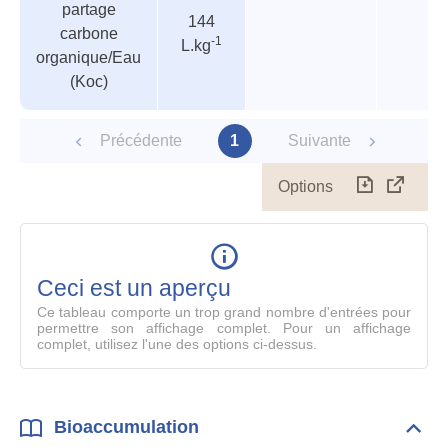
partage
paramètres
144
carbone
-1
L.kg
organique/Eau
(Koc)
Précédente
1
Suivante
Options
Télécharg
Affich
le
table
en
mode
Ceci est un aperçu
compl
Ce tableau comporte un trop grand nombre d'entrées pour
permettre son affichage complet. Pour un affichage
complet, utilisez l'une des options ci-dessus.
Bioaccumulation
Dépli