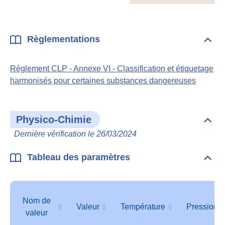
ECH
Règlementations
Dépli
Règl
Règlement CLP - Annexe VI - Classification et étiquetage
harmonisés pour certaines substances dangereuses
Physico-Chimie
Dépli
Phys
Dernière vérification le 26/03/2024
Chim
Tableau des paramètres
Dépli
Tabl
des
para
Nom de
Valeur
Température
Pression
valeur