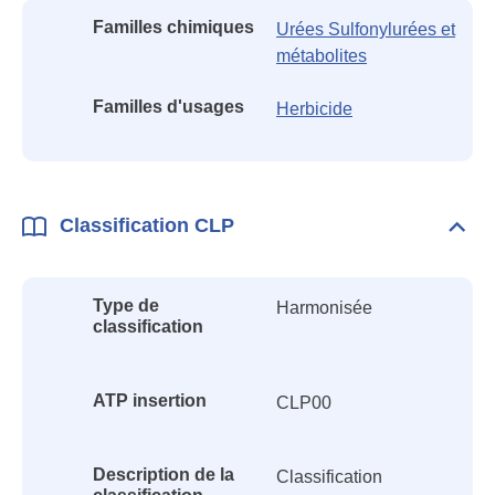
Familles chimiques
Urées Sulfonylurées et
métabolites
Familles d'usages
Herbicide
Classification CLP
Dépli
Class
CLP
Type de
Harmonisée
classification
ATP insertion
CLP00
Description de la
Classification