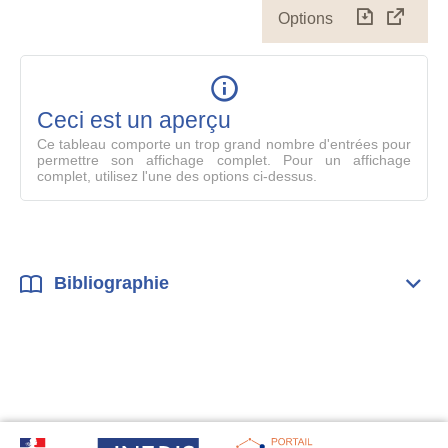
Options
Télécharg
Affich
le
table
en
mode
Ceci est un aperçu
compl
Ce tableau comporte un trop grand nombre d'entrées pour
permettre son affichage complet. Pour un affichage
complet, utilisez l'une des options ci-dessus.
Bibliographie
Dépli
Bibl