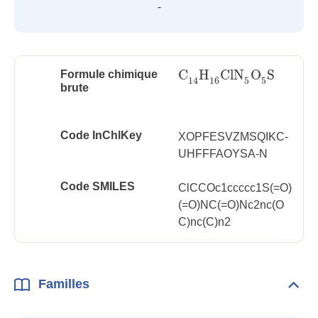
-
C
H
ClN
O
S
Formule chimique
C
14
H
16
ClN
5
O
5
S
16
5
5
14
brute
Code InChlKey
XOPFESVZMSQIKC-
UHFFFAOYSA-N
Code SMILES
ClCCOc1ccccc1S(=O)
(=O)NC(=O)Nc2nc(O
C)nc(C)n2
Familles
Dépli
Fami