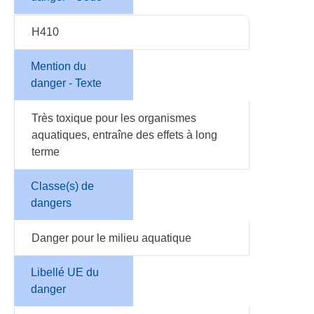
H410
Mention du
danger - Texte
Très toxique pour les organismes
aquatiques, entraîne des effets à long
terme
Classe(s) de
dangers
Danger pour le milieu aquatique
Libellé UE du
danger