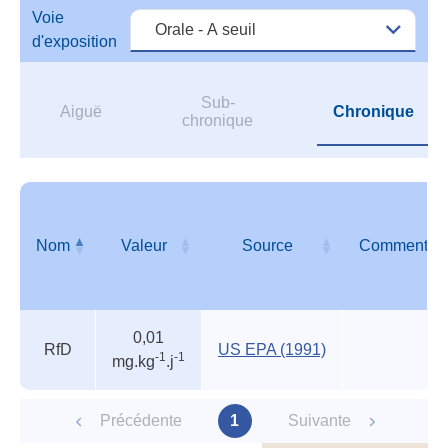
reco
Voie
d'exposition
Sub-
Aiguë
Chronique
chronique
Nom
Valeur
Source
Commentair
Autres
Nom
Valeur
Source
Commentair
0,01
valeurs
RfD
US EPA (1991)
-1
-1
mg.kg
.j
des
organismes
reconnus
Précédente
1
Suivante