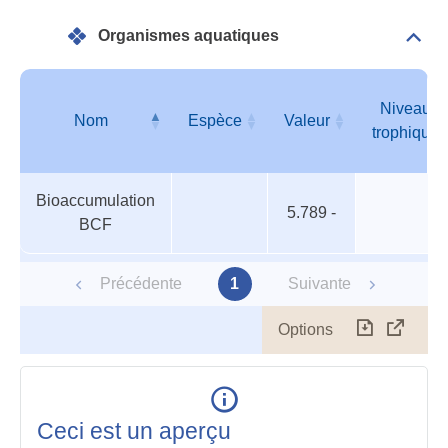
Bioa
Organismes aquatiques
Dépli
Orga
aqua
Niveau
Nom
Espèce
Valeur
trophique
Organismes
Nom
Espèce
Valeur
Niveau
Bioaccumulation
aquatiques
trophique
5.789 -
BCF
Précédente
1
Suivante
Options
Télécharg
Affich
le
table
en
mode
Ceci est un aperçu