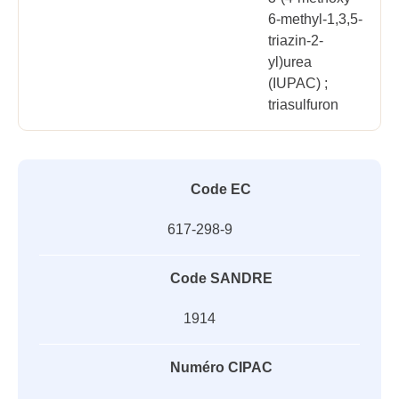
6-methyl-1,3,5-
triazin-2-
yl)urea
(IUPAC) ;
triasulfuron
Code EC
617-298-9
Code SANDRE
1914
Numéro CIPAC