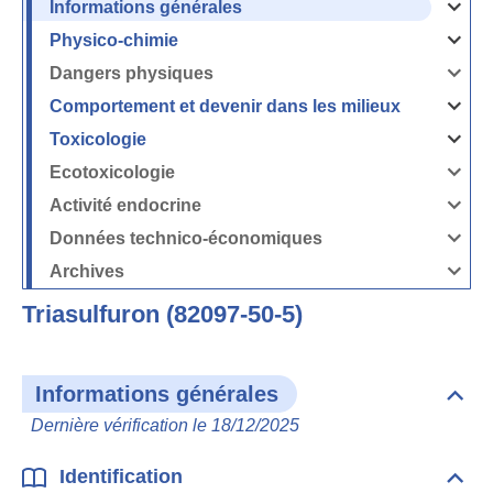
Informations générales
Ouvrir
/
Fermer
Physico-chimie
la
Ouvrir
rubrique
/
Informati
Fermer
Dangers physiques
générales
la
Ouvrir
rubrique
/
Physico-
Fermer
Comportement et devenir dans les milieux
chimie
la
Ouvrir
rubrique
/
Dangers
Fermer
Toxicologie
physique
la
Ouvrir
rubrique
/
Comport
Fermer
Ecotoxicologie
et
la
Ouvrir
devenir
rubrique
/
dans
Toxicolog
Fermer
les
Activité endocrine
la
milieux
Ouvrir
rubrique
/
Ecotoxico
Fermer
Données technico-économiques
la
Ouvrir
rubrique
/
Activité
Fermer
Archives
endocrin
la
Ouvrir
rubrique
/
Données
Fermer
technico-
Triasulfuron (82097-50-5)
la
économi
rubrique
Archives
Informations générales
Dépli
Info
Dernière vérification le 18/12/2025
géné
Identification
Dépli