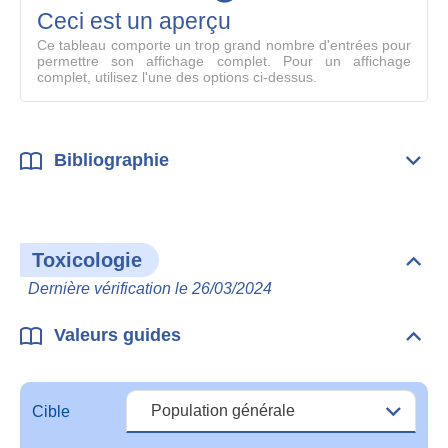
mode
Ceci est un aperçu
compl
Ce tableau comporte un trop grand nombre d'entrées pour
permettre son affichage complet. Pour un affichage
complet, utilisez l'une des options ci-dessus.
Bibliographie
Dépli
Bibl
Toxicologie
Dépli
Toxi
Dernière vérification le 26/03/2024
Valeurs guides
Dépli
Vale
guid
Cible