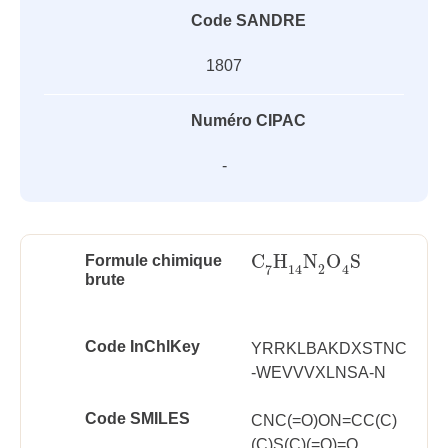
Code SANDRE
1807
Numéro CIPAC
-
C
H
N
O
S
Formule chimique
C
7
H
14
N
2
O
4
S
2
7
14
4
brute
Code InChlKey
YRRKLBAKDXSTNC
-WEVVVXLNSA-N
Code SMILES
CNC(=O)ON=CC(C)
(C)S(C)(=O)=O