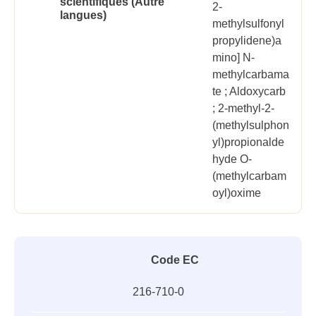
scientifiques (Autre
2-
langues)
methylsulfonyl
propylidene)a
mino] N-
methylcarbama
te ; Aldoxycarb
; 2-methyl-2-
(methylsulphon
yl)propionalde
hyde O-
(methylcarbam
oyl)oxime
Code EC
216-710-0