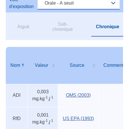
d'exposition
Sub-
Aiguë
Chronique
chronique
Nom
Valeur
Source
Commentair
Autres
Nom
Valeur
Source
Commentair
0,003
valeurs
ADI
OMS (2003)
-1
-1
mg.kg
.j
des
organismes
reconnus
0,001
RfD
US EPA (1993)
-1
-1
mg.kg
.j