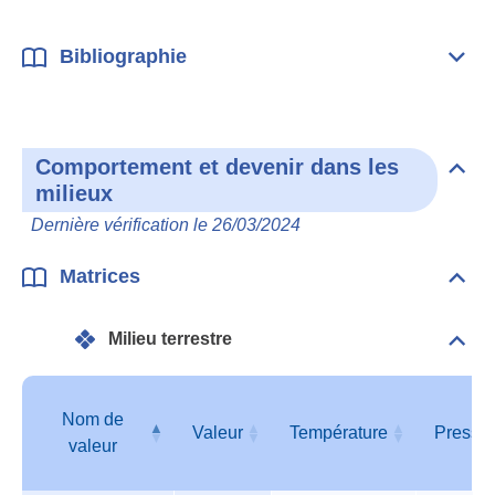
Bibliographie
Dépli
Bibl
Comportement et devenir dans les
Dépli
milieux
Com
et
Dernière vérification le 26/03/2024
deve
dan
les
Matrices
Dépli
mili
Matr
Milieu terrestre
Dépli
Mili
terre
Nom de
Valeur
Température
Pressi
valeur