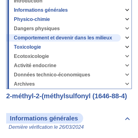
Introduction
Informations générales
Ouvrir
/
Fermer
Physico-chimie
la
Ouvrir
rubrique
/
Informati
Fermer
Dangers physiques
générales
la
Ouvrir
rubrique
/
Physico-
Fermer
Comportement et devenir dans les milieux
chimie
la
Ouvrir
rubrique
/
Dangers
Fermer
Toxicologie
physique
la
Ouvrir
rubrique
/
Comport
Fermer
Ecotoxicologie
et
la
Ouvrir
devenir
rubrique
/
dans
Toxicolog
Fermer
les
Activité endocrine
la
milieux
Ouvrir
rubrique
/
Ecotoxico
Fermer
Données technico-économiques
la
Ouvrir
rubrique
/
Activité
Fermer
Archives
endocrin
la
Ouvrir
rubrique
/
Données
Fermer
technico-
2-méthyl-2-(méthylsulfonyl (1646-88-4)
la
économi
rubrique
Archives
Informations générales
Dépli
Info
Dernière vérification le 26/03/2024
géné