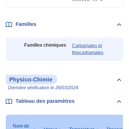
Familles
Dépli
Fami
Familles chimiques
Carbamates et
thiocarbamates
Physico-Chimie
Dépli
Phys
Dernière vérification le 26/03/2024
Chim
Tableau des paramètres
Dépli
Tabl
des
para
Nom de