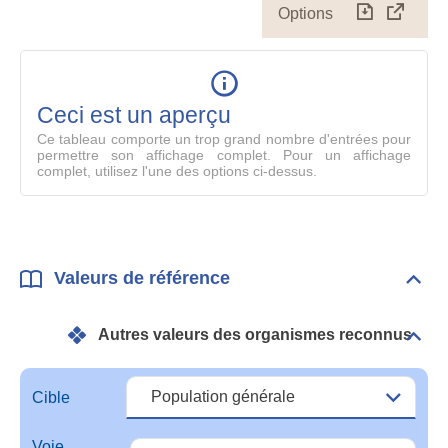
Options
Télécharg
Affich
le
table
en
mode
Ceci est un aperçu
compl
Ce tableau comporte un trop grand nombre d'entrées pour
permettre son affichage complet. Pour un affichage
complet, utilisez l'une des options ci-dessus.
Valeurs de référence
Dépli
Vale
de
Autres valeurs des organismes reconnus
réfé
Dépli
Autr
vale
des
Cible
orga
reco
Voie