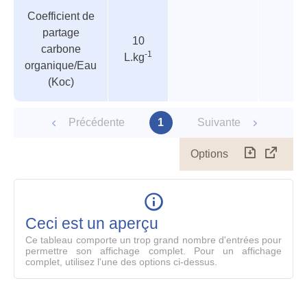
Tableau
Nom de
Valeur
Température
Pressi
Coefficient de
des
valeur
partage
paramètres
10
carbone
-1
L.kg
organique/Eau
(Koc)
Précédente
1
Suivante
Options
Télécharg
Affich
le
table
en
mode
Ceci est un aperçu
compl
Ce tableau comporte un trop grand nombre d'entrées pour
permettre son affichage complet. Pour un affichage
complet, utilisez l'une des options ci-dessus.