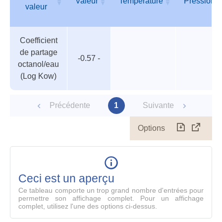
Valeur
Température
Pression
valeur
Tableau
Nom de
Valeur
Température
Pression
Coefficient
des
valeur
de partage
paramètres
-0.57 -
octanol/eau
(Log Kow)
Précédente
1
Suivante
Options
Télécharg
Affich
le
table
en
mode
Ceci est un aperçu
compl
Ce tableau comporte un trop grand nombre d'entrées pour
permettre son affichage complet. Pour un affichage
complet, utilisez l'une des options ci-dessus.