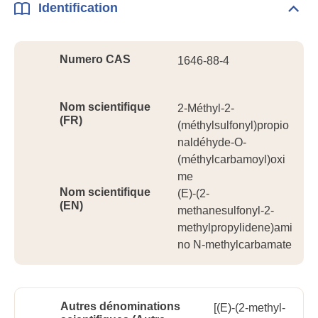
Identification
Dépli
Ident
Numero CAS
1646-88-4
Nom scientifique
2-Méthyl-2-
(FR)
(méthylsulfonyl)propio
naldéhyde-O-
(méthylcarbamoyl)oxi
me
Nom scientifique
(E)-(2-
(EN)
methanesulfonyl-2-
methylpropylidene)ami
no N-methylcarbamate
Autres dénominations
[(E)-(2-methyl-