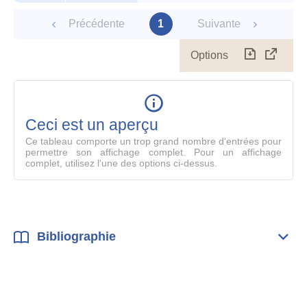
Précédente
1
Suivante
Options
Télécharg
Affich
le
table
en
mode
Ceci est un aperçu
compl
Ce tableau comporte un trop grand nombre d'entrées pour
permettre son affichage complet. Pour un affichage
complet, utilisez l'une des options ci-dessus.
Bibliographie
Dépli
Bibl