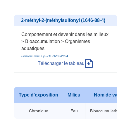
2-méthyl-2-(méthylsulfonyl (1646-88-4)
Comportement et devenir dans les milieux
> Bioaccumulation > Organismes
aquatiques
Dernière mise à jour le 26/03/2024
Télécharger le tableau
Type d'exposition
Milieu
Nom de valeur
Chronique
Eau
Bioaccumulation BCF