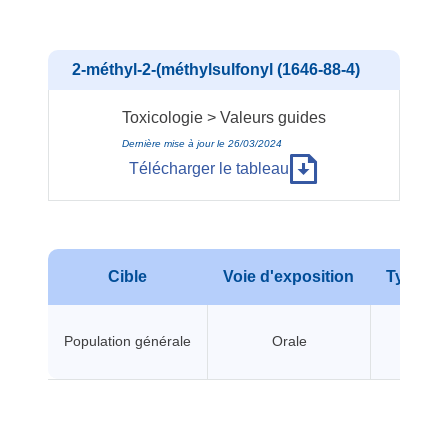
2-méthyl-2-(méthylsulfonyl (1646-88-4)
Toxicologie > Valeurs guides
Dernière mise à jour le 26/03/2024
Télécharger le tableau
Cible
Voie d'exposition
Type d'e
Population générale
Orale
A seui