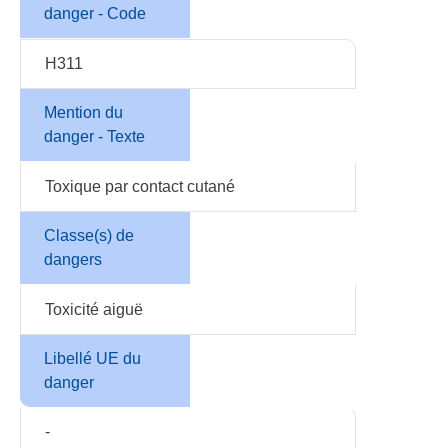
danger - Code
H311
Mention du
danger - Texte
Toxique par contact cutané
Classe(s) de
dangers
Toxicité aiguë
Libellé UE du
danger
-