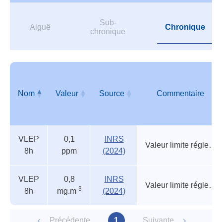
Sub-
Aiguë
Chronique
chronique
Nom
Valeur
Source
Commentaire
Valeurs
Nom
Valeur
Source
Commentaire
VLEP
0,1
INRS
réglementaires
Valeur limite réglementaire indicative
8h
ppm
(2024)
VLEP
0,8
INRS
Valeur limite réglementaire indicative
-3
8h
mg.m
(2024)
Précédente
1
Suivante