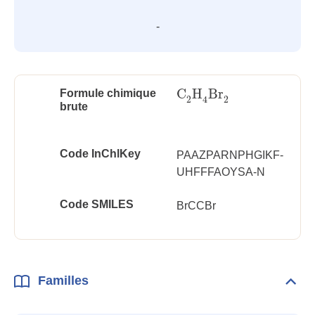
-
C
H
Br
Formule chimique
C
2
H
4
Br
2
2
2
4
brute
Code InChlKey
PAAZPARNPHGIKF-
UHFFFAOYSA-N
Code SMILES
BrCCBr
Familles
Dépli
Fami