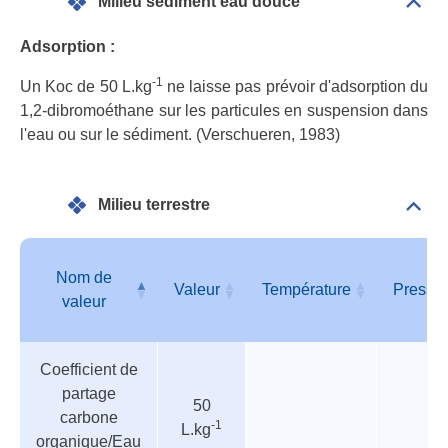
Milieu sédiment eau douce
Dépli
Mili
sédi
Adsorption :
eau
dou
-1
Un Koc de 50 L.kg
ne laisse pas prévoir d'adsorption du
1,2-dibromoéthane sur les particules en suspension dans
l'eau ou sur le sédiment. (Verschueren, 1983)
Milieu terrestre
Dépli
Mili
terre
Nom de
Valeur
Température
Pressi
valeur
Tableau
Nom de
Valeur
Température
Pressi
Coefficient de
des
valeur
partage
paramètres
50
carbone
-1
L.kg
organique/Eau