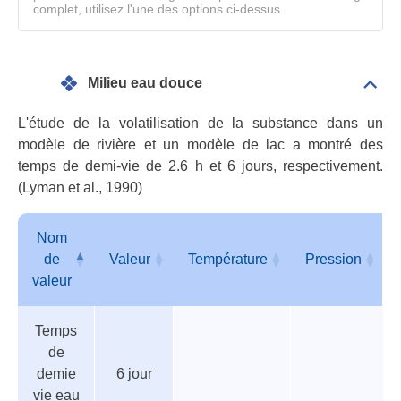
complet, utilisez l'une des options ci-dessus.
Milieu eau douce
Dépli
Mili
eau
L'étude de la volatilisation de la substance dans un
dou
modèle de rivière et un modèle de lac a montré des
temps de demi-vie de 2.6 h et 6 jours, respectivement.
(Lyman et al., 1990)
Nom
de
Valeur
Température
Pression
valeur
Tableau
Nom
Valeur
Température
Pression
Temps
des
de
de
paramètres
valeur
demie
6 jour
vie eau