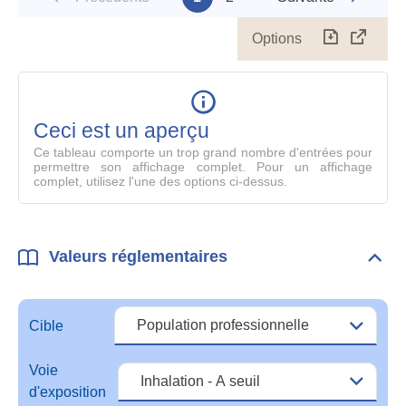
Options
Télécharg
Affich
le
table
en
mode
Ceci est un aperçu
compl
Ce tableau comporte un trop grand nombre d'entrées pour
permettre son affichage complet. Pour un affichage
complet, utilisez l'une des options ci-dessus.
Valeurs réglementaires
Dépli
Vale
régl
Cible
Voie
d'exposition