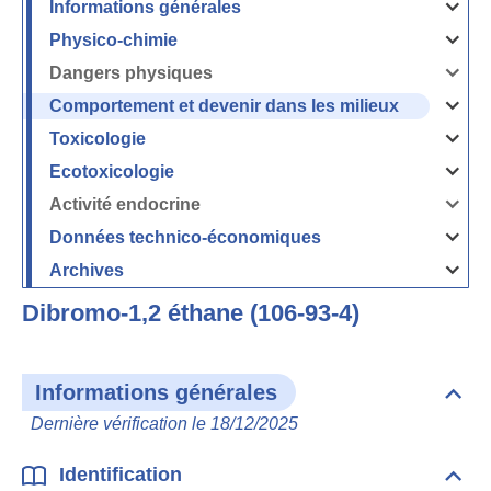
Informations générales
Ouvrir
/
Fermer
Physico-chimie
la
Ouvrir
rubrique
/
Informati
Fermer
Dangers physiques
générales
la
Ouvrir
rubrique
/
Physico-
Fermer
Comportement et devenir dans les milieux
chimie
la
Ouvrir
rubrique
/
Dangers
Fermer
Toxicologie
physique
la
Ouvrir
rubrique
/
Comport
Fermer
Ecotoxicologie
et
la
Ouvrir
devenir
rubrique
/
dans
Toxicolog
Fermer
les
Activité endocrine
la
milieux
Ouvrir
rubrique
/
Ecotoxico
Fermer
Données technico-économiques
la
Ouvrir
rubrique
/
Activité
Fermer
Archives
endocrin
la
Ouvrir
rubrique
/
Données
Fermer
technico-
Dibromo-1,2 éthane (106-93-4)
la
économi
rubrique
Archives
Informations générales
Dépli
Info
Dernière vérification le 18/12/2025
géné
Identification
Dépli