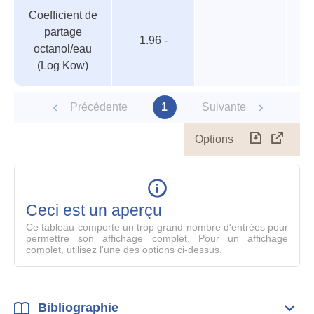
Coefficient de
partage
1.96 -
octanol/eau
(Log Kow)
Précédente
1
Suivante
Options
Télécharg
Affich
le
table
en
mode
Ceci est un aperçu
compl
Ce tableau comporte un trop grand nombre d'entrées pour
permettre son affichage complet. Pour un affichage
complet, utilisez l'une des options ci-dessus.
Bibliographie
Dépli