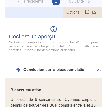
Précédente
1
Suivante
Options
Télécharg
Affich
le
table
en
mode
Ceci est un aperçu
compl
Ce tableau comporte un trop grand nombre d'entrées pour
permettre son affichage complet. Pour un affichage
complet, utilisez l'une des options ci-dessus.
Conclusion sur la bioaccumulation
Dépli
Conc
sur
la
bioa
Bioaccumulation :
Un essai de 6 semaines sur Cyprinus carpio a
permis de trouver des BCF compris entre 1 et 15.