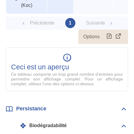
(Koc)
Précédente
1
Suivante
Options
Télécharg
Affich
le
table
en
mode
Ceci est un aperçu
compl
Ce tableau comporte un trop grand nombre d'entrées pour
permettre son affichage complet. Pour un affichage
complet, utilisez l'une des options ci-dessus.
Persistance
Dépli
Pers
Biodégradabilité
Dépli
Info