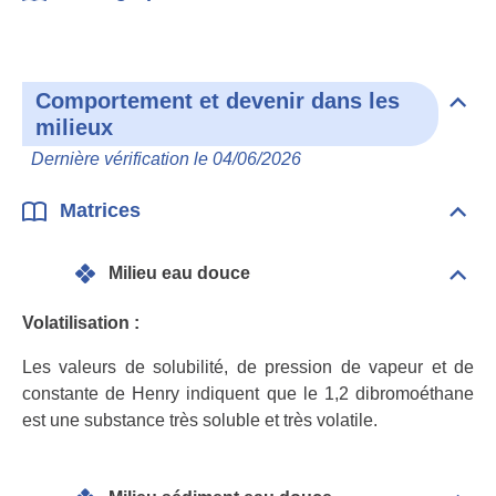
Bibl
Comportement et devenir dans les
Dépli
milieux
Com
et
Dernière vérification le 04/06/2026
deve
dan
les
Matrices
Dépli
mili
Matr
Milieu eau douce
Dépli
Mili
eau
Volatilisation :
dou
Les valeurs de solubilité, de pression de vapeur et de
constante de Henry indiquent que le 1,2 dibromoéthane
est une substance très soluble et très volatile.