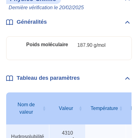
Dépli
Phys
Dernière vérification le 20/02/2025
Chim
Généralités
Dépli
Géné
Poids moléculaire
187.90 g/mol
Tableau des paramètres
Dépli
Tabl
des
para
Nom de
Valeur
Température
Pr
valeur
Tableau
Nom de
Valeur
Température
Pr
4310
des
valeur
Hydrosolubilité