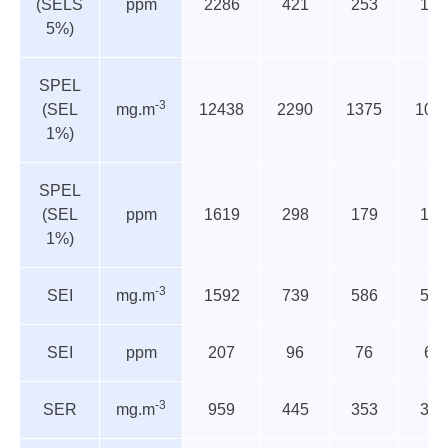
(SELS
ppm
2286
421
253
188
5%)
SPEL
-3
(SEL
mg.m
12438
2290
1375
102
1%)
SPEL
(SEL
ppm
1619
298
179
133
1%)
-3
SEI
mg.m
1592
739
586
512
SEI
ppm
207
96
76
67
-3
SER
mg.m
959
445
353
309