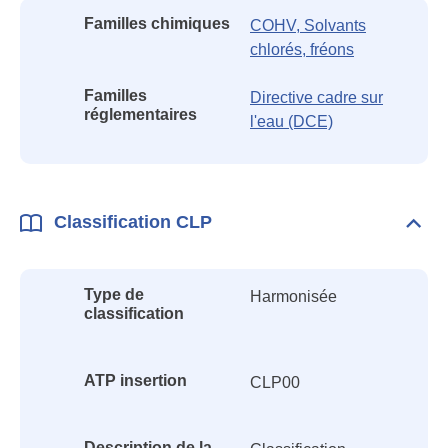
Familles chimiques
COHV, Solvants
chlorés, fréons
Familles
Directive cadre sur
réglementaires
l'eau (DCE)
Classification CLP
Dépli
Class
CLP
Type de
Harmonisée
classification
ATP insertion
CLP00
Description de la