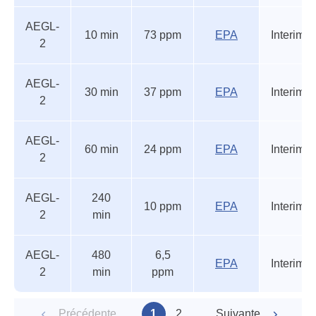
AEGL-
10 min
73 ppm
EPA
Interim
2
AEGL-
30 min
37 ppm
EPA
Interim
2
AEGL-
60 min
24 ppm
EPA
Interim
2
AEGL-
240
10 ppm
EPA
Interim
2
min
AEGL-
480
6,5
EPA
Interim
2
min
ppm
Précédente
1
2
Suivante