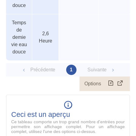
douce
Temps
de
2,6
demie
Heure
vie eau
douce
Précédente
1
Suivante
Options
Télécharg
Affich
le
table
en
mode
Ceci est un aperçu
compl
Ce tableau comporte un trop grand nombre d'entrées pour
permettre son affichage complet. Pour un affichage
complet, utilisez l'une des options ci-dessus.