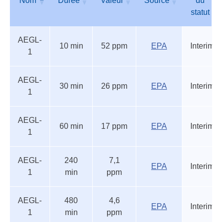
Nom
Durée
Valeur
Source
du
statut
Autres
Nom
Durée
Valeur
Source
Etat
AEGL-
seuils
du
10 min
52 ppm
EPA
Interim
1
accidentels
statut
AEGL-
30 min
26 ppm
EPA
Interim
1
AEGL-
60 min
17 ppm
EPA
Interim
1
AEGL-
240
7,1
EPA
Interim
1
min
ppm
AEGL-
480
4,6
EPA
Interim
1
min
ppm