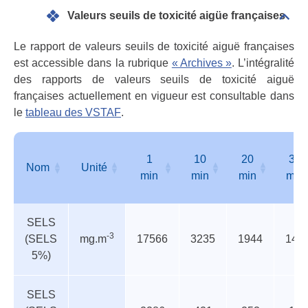
acci
Valeurs seuils de toxicité aigüe françaises
Dépli
Vale
seui
Le rapport de valeurs seuils de toxicité aiguë françaises
de
est accessible dans la rubrique
« Archives »
. L’intégralité
toxic
des rapports de valeurs seuils de toxicité aiguë
aigü
fran
françaises actuellement en vigueur est consultable dans
le
tableau des VSTAF
.
1
10
20
30
Nom
Unité
min
min
min
min
Valeurs
Nom
Unité
1
10
20
30
SELS
seuils
min
min
min
min
-3
(SELS
mg.m
17566
3235
1944
144
de
5%)
toxicité
aigüe
françaises
SELS