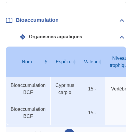
Bioaccumulation
Dépli
Bioa
Organismes aquatiques
Dépli
Orga
aqua
Niveau
Nom
Espèce
Valeur
trophique
Organismes
Nom
Espèce
Valeur
Niveau
Bioaccumulation
Cyprinus
aquatiques
trophique
15 -
Vertébrés
BCF
carpio
Bioaccumulation
15 -
BCF