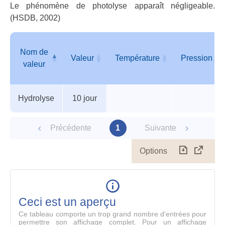
Le phénomène de photolyse apparaît négligeable.
(HSDB, 2002)
Nom de
Valeur
Température
Pression
valeur
Tableau
Nom de
Valeur
Température
Pression
Hydrolyse
10 jour
des
valeur
paramètres
Précédente
1
Suivante
Options
Télécharg
Affich
le
table
en
mode
Ceci est un aperçu
compl
Ce tableau comporte un trop grand nombre d'entrées pour
permettre son affichage complet. Pour un affichage