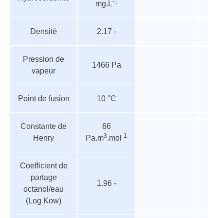
-1
mg.L
paramètres
Densité
2.17 -
Pression de
1466 Pa
vapeur
Point de fusion
10 °C
Constante de
66
3
-1
Henry
Pa.m
.mol
Coefficient de
partage
1.96 -
octanol/eau
(Log Kow)