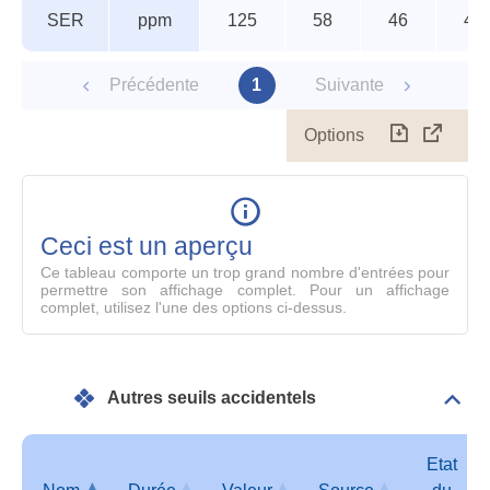
SER
ppm
125
58
46
40
Précédente
1
Suivante
Options
Télécharg
Affich
le
table
en
mode
Ceci est un aperçu
compl
Ce tableau comporte un trop grand nombre d'entrées pour
permettre son affichage complet. Pour un affichage
complet, utilisez l'une des options ci-dessus.
Autres seuils accidentels
Dépli
Autr
seui
acci
Etat