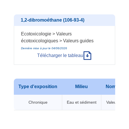
1,2-dibromoéthane (106-93-4)
Ecotoxicologie > Valeurs
écotoxicologiques > Valeurs guides
Dernière mise à jour le 04/06/2026
Télécharger le tableau
Type d'exposition
Milieu
Nom de va
Chronique
Eau et sédiment
Valeur guid