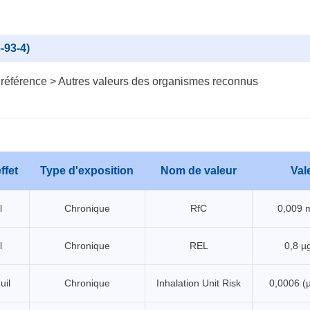
-93-4)
 référence > Autres valeurs des organismes reconnus
ffet
Type d'exposition
Nom de valeur
Val
l
Chronique
RfC
0,009 
l
Chronique
REL
0,8 µ
uil
Chronique
Inhalation Unit Risk
0,0006 (