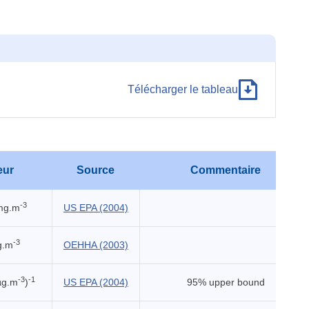
Télécharger le tableau
eur
Source
Commentaire
-3
mg.m
US EPA (2004)
-3
g.m
OEHHA (2003)
-3
-1
µg.m
)
US EPA (2004)
95% upper bound