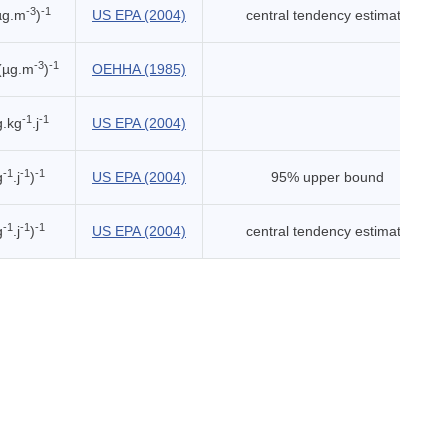
-3
-1
µg.m
)
US EPA (2004)
central tendency estimate
-3
-1
(µg.m
)
OEHHA (1985)
-1
-1
g.kg
.j
US EPA (2004)
-1
-1
-1
g
.j
)
US EPA (2004)
95% upper bound
-1
-1
-1
g
.j
)
US EPA (2004)
central tendency estimate