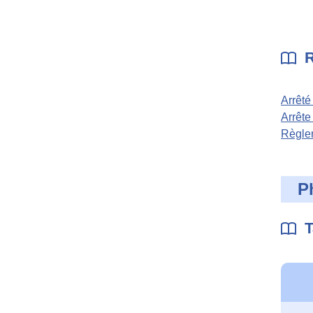
R
Arrêté
Arrête
Règlem
P
T
Table