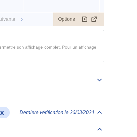
Options
uivante
Télécharger
Afficher
le
tableau
en
rmettre son affichage complet. Pour un affichage
mode
complet
Déplier/replier
Bibliographie
ux
Dernière vérification le 26/03/2024
Déplier/replier
Comportement
et
devenir
Déplier/replier
dans
Matrices