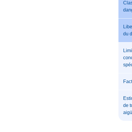
Clas
dan
Libe
du 
Limi
conc
spéc
Fac
Esti
de t
aig