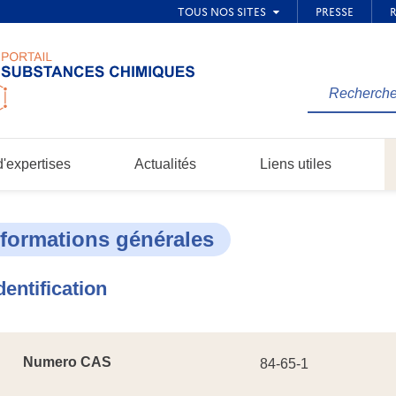
Rechercher
une
information
dans
'expertises
Actualités
Liens utiles
le
site...
nformations générales
dentification
Numero CAS
84-65-1