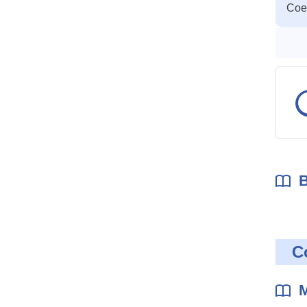
Coef
des
param
B
C
M