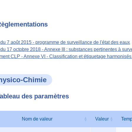
èglementations
 du 7 août 2015 - programme de surveillance de l'état des eaux
 du 17 octobre 2018 - Annexe III : substances pertinentes à surve
ent CLP - Annexe VI - Classification et étiquetage harmonisé
hysico-Chimie
ableau des paramètres
Nom de valeur
Valeur
Temp
au
Nom de valeur
Valeur
Temp