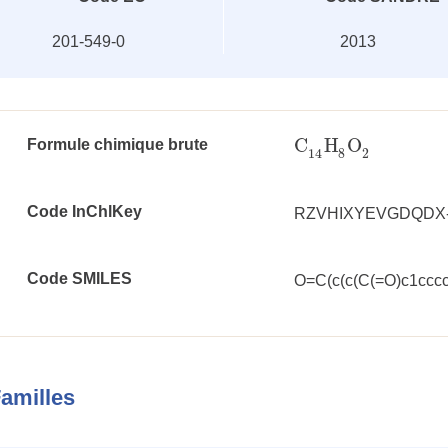
201-549-0
2013
C
H
O
Formule chimique brute
C
14
H
8
O
2
8
2
14
Code InChlKey
RZVHIXYEVGDQDX
Code SMILES
O=C(c(c(C(=O)c1cccc
amilles