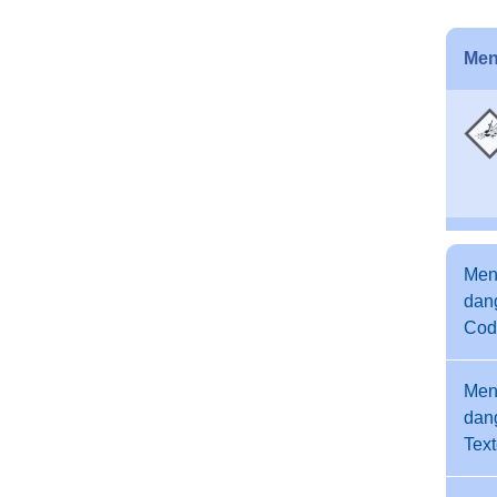
Men
Men
dang
Cod
Men
dang
Tex