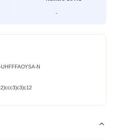
-
-UHFFFAOYSA-N
2)ccc3)c3)c12
Déplier/replier
Familles