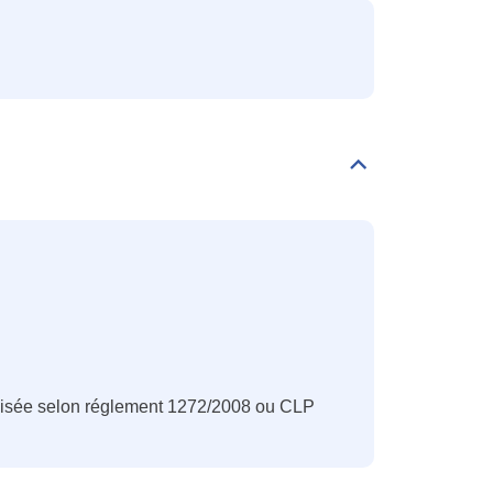
Déplier/replier
Classification
CLP
nisée selon réglement 1272/2008 ou CLP