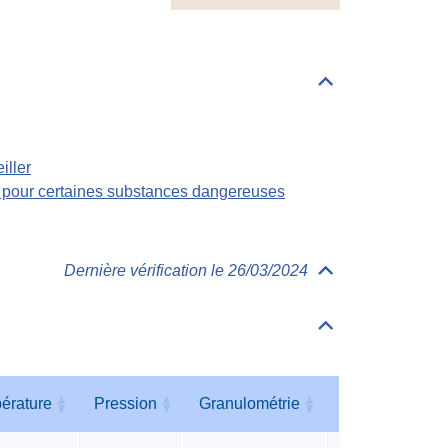
ECHA
Déplier/replier
Règlementations
iller
s pour certaines substances dangereuses
Dernière vérification le 26/03/2024
Déplier/replier
Physico-
Chimie
Déplier/replier
Tableau
des
paramètres
érature
Pression
Granulométrie
Humidité
érature
Pression
Granulométrie
Humidité