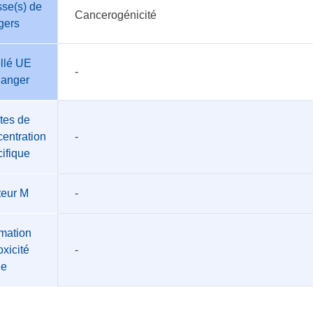
se(s) de
Cancerogénicité
gers
llé UE
-
danger
tes de
entration
-
ifique
teur M
-
mation
oxicité
-
üe