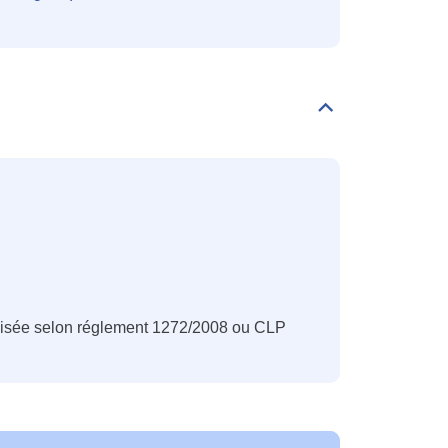
Déplier/replier
Classification
CLP
nisée selon réglement 1272/2008 ou CLP