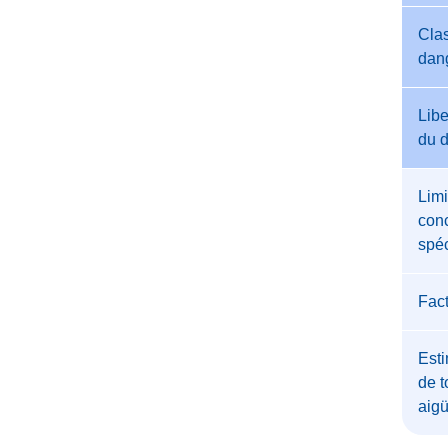
Clas
dan
Libe
du 
Limi
conc
spéc
Fac
Esti
de t
aig