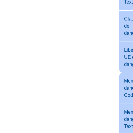
Tex
Cla
de
dan
Libe
UE 
dan
Men
dang
Cod
Men
dang
Tex