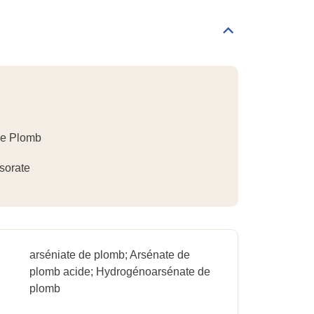
Informations
générales
Déplier/replier
Identification
de Plomb
sorate
arséniate de plomb; Arsénate de
plomb acide; Hydrogénoarsénate de
plomb