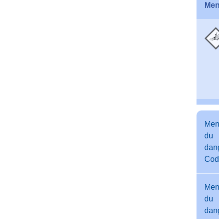
Men
Men
du
dang
Cod
Men
du
dang