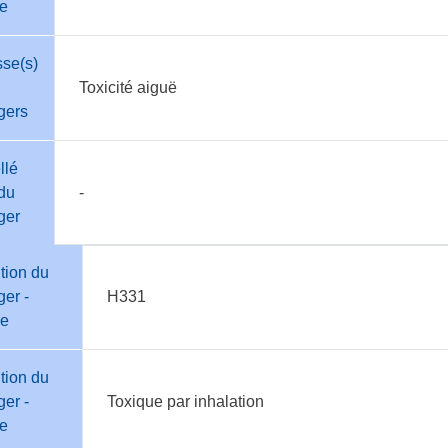
te
sse(s)
Toxicité aiguë
gers
llé
du
-
ger
tion du
er -
H331
e
tion du
er -
Toxique par inhalation
te