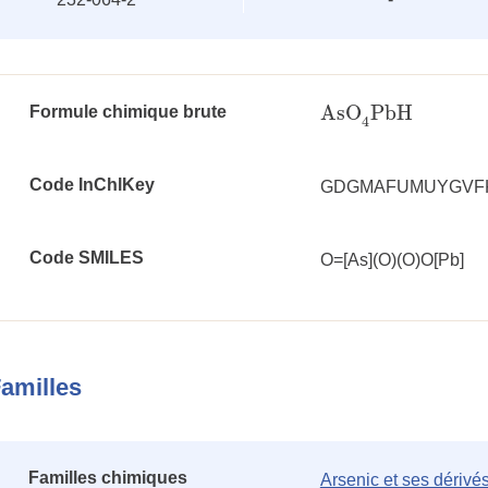
AsO
PbH
Formule chimique brute
AsO
4
PbH
4
Code InChlKey
GDGMAFUMUYGVFK
Code SMILES
O=[As](O)(O)O[Pb]
amilles
Familles chimiques
Arsenic et ses dérivé