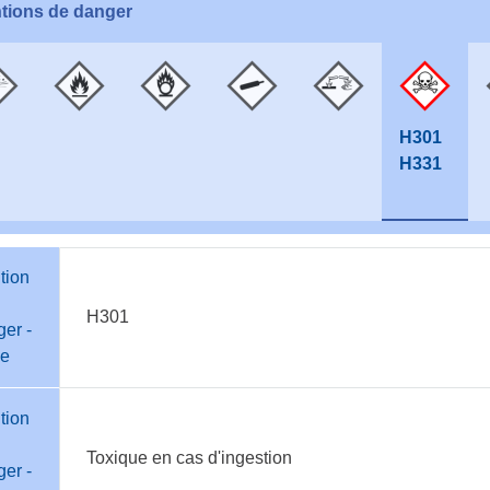
tions de danger
H301
H331
tion
H301
er -
e
tion
Toxique en cas d'ingestion
er -