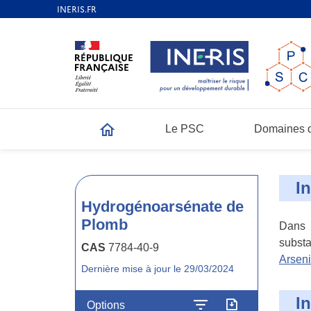
Le PSC
Domaines d
Accueil
I
Hydrogénoarsénate de
Plomb
Dans l
substa
CAS
7784-40-9
Arsen
Dernière mise à jour le 29/03/2024
I
Options