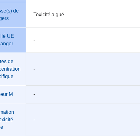
se(s) de
Toxicité aiguë
gers
llé UE
-
danger
tes de
entration
-
ifique
teur M
-
mation
oxicité
-
üe