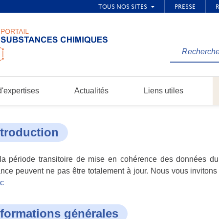
Rechercher
une
information
dans
'expertises
Actualités
Liens utiles
le
site...
ntroduction
a période transitoire de mise en cohérence des données du p
nce peuvent ne pas être totalement à jour. Nous vous invitons 
ic
nformations générales