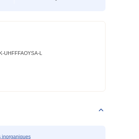
-UHFFFAOYSA-L
Déplier/replier
Familles
s inorganiques