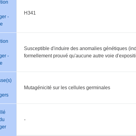
tion
H341
er -
e
tion
Susceptible d'induire des anomalies génétiques (indiq
er -
formellement prouvé qu'aucune autre voie d'exposi
te
sse(s)
Mutagénicité sur les cellules germinales
gers
llé
du
-
ger