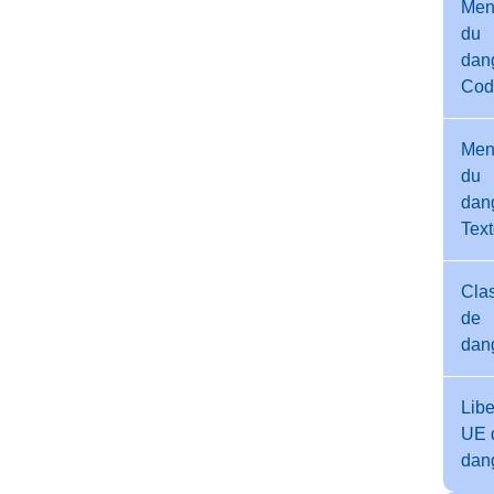
Men
du
dang
Cod
Men
du
dang
Tex
Cla
de
dan
Libe
UE 
dan