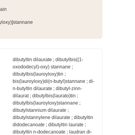
tain
yloxy)]stannane
dibutyltin dilaurate ; dibutylbis((1-
oxododecyl)-oxy) stannane ;
dibutylbis(lauroyloxy)tin ;
bis(lauroyloxy)di(n-butyl)stannane ; di-
n-butyltin dilaurate ; dibutyl-zinn-
dilaurat ; dibutylbis(laurato)tin ;
dibutylbis(lauroyloxy)stannane ;
dibutylstannium dilaurate ;
dibutylstannylene dilaurate ; dibutyltin
didodecanoate ; dibutyltin laurate ;
dibutyltin n-dodecanoate ; laudran di-