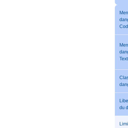
Men
dang
Cod
Men
dang
Tex
Clas
dan
Libe
du 
Limi