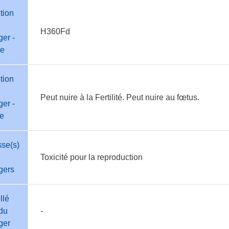
tion
H360Fd
er -
e
tion
Peut nuire à la Fertilité. Peut nuire au fœtus.
er -
te
sse(s)
Toxicité pour la reproduction
gers
llé
du
-
ger