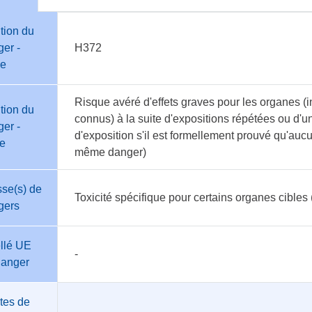
tion du
er -
H372
e
Risque avéré d'effets graves pour les organes (in
tion du
connus) à la suite d'expositions répétées ou d'u
er -
d'exposition s'il est formellement prouvé qu'auc
te
même danger)
se(s) de
Toxicité spécifique pour certains organes cibles 
gers
llé UE
-
danger
tes de