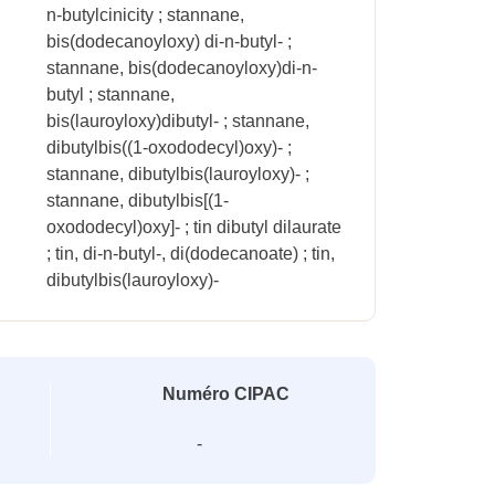
n-butylcinicity ; stannane,
bis(dodecanoyloxy) di-n-butyl- ;
stannane, bis(dodecanoyloxy)di-n-
butyl ; stannane,
bis(lauroyloxy)dibutyl- ; stannane,
dibutylbis((1-oxododecyl)oxy)- ;
stannane, dibutylbis(lauroyloxy)- ;
stannane, dibutylbis[(1-
oxododecyl)oxy]- ; tin dibutyl dilaurate
; tin, di-n-butyl-, di(dodecanoate) ; tin,
dibutylbis(lauroyloxy)-
Numéro CIPAC
-