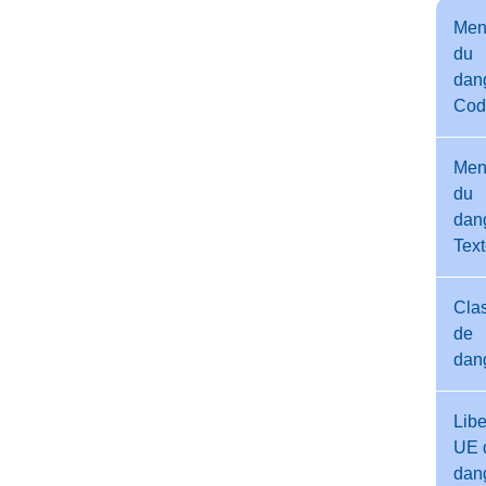
Men
du
dang
Cod
Men
du
dang
Tex
Cla
de
dan
Libe
UE 
dan