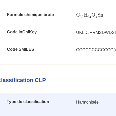
C
H
O
Sn
Formule chimique brute
C
32
H
64
O
4
Sn
32
64
4
Code InChlKey
UKLDJPRMSDWDSL
Code SMILES
CCCCCCCCCCCC(
lassification CLP
Type de classification
Harmonisée