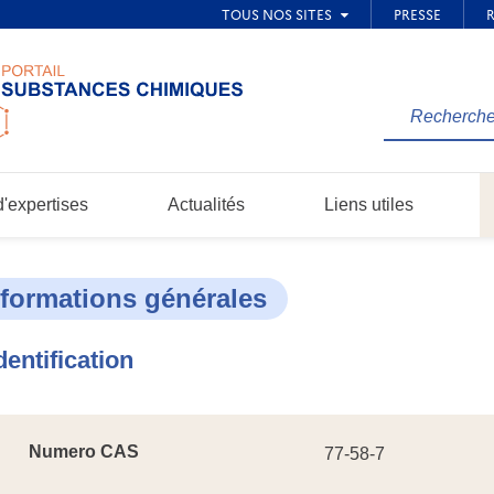
Rechercher
une
information
dans
'expertises
Actualités
Liens utiles
le
site...
nformations générales
dentification
Numero CAS
77-58-7