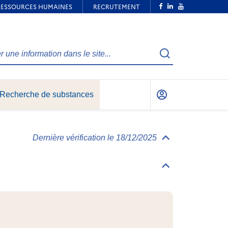
Recherche
Recherche de substances
Mon
compte
Dernière vérification le 18/12/2025
Déplier/replier
Informations
générales
Déplier/replier
Identification