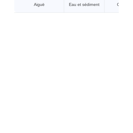
Aiguë
Eau et sédiment
CL/CE5