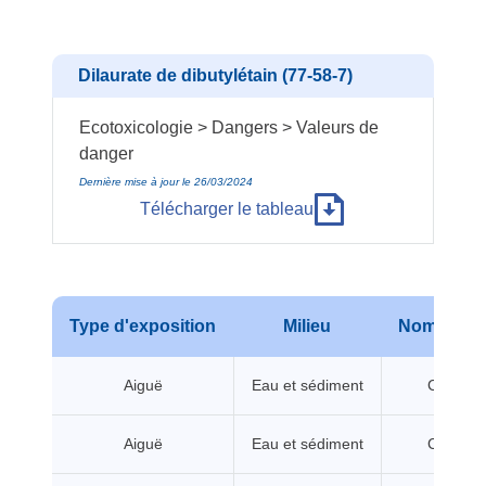
Dilaurate de dibutylétain (77-58-7)
Ecotoxicologie > Dangers > Valeurs de
danger
Dernière mise à jour le 26/03/2024
Télécharger le tableau
Type d'exposition
Milieu
Nom de va
Aiguë
Eau et sédiment
CL/CE5
Aiguë
Eau et sédiment
CL/CE5