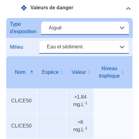
Valeurs de danger
Dépli
Vale
de
Type
dang
d'exposition
Milieu
Niveau
Nom
Espèce
Valeur
T
trophique
Valeurs
Nom
Espèce
Valeur
Niveau
T
>1.84
de
trophique
CL/CE50
A
-1
mg.L
danger
>6
CL/CE50
Po
-1
mg.L