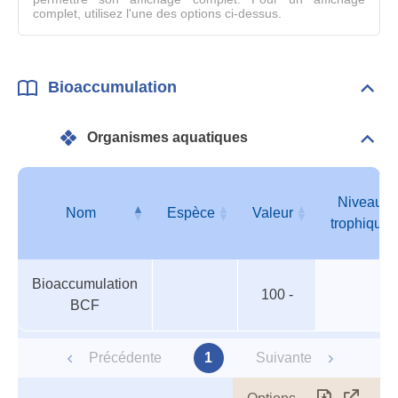
complet, utilisez l'une des options ci-dessus.
Bioaccumulation
Dépli
Bioa
Organismes aquatiques
Dépli
Orga
aqua
Niveau
Nom
Espèce
Valeur
trophique
Organismes
Nom
Espèce
Valeur
Niveau
Bioaccumulation
aquatiques
trophique
100 -
BCF
Précédente
1
Suivante