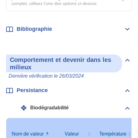
complet, utilisez l'une des options ci-dessus.
Bibliographie
Dépli
Bibl
Comportement et devenir dans les
Dépli
milieux
Com
et
Dernière vérification le 26/03/2024
deve
dan
les
Persistance
Dépli
mili
Pers
Biodégradabilité
Dépli
Info
géné
Nom de valeur
Valeur
Température