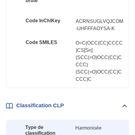
brute
Code InChlKey
ACRNSUGLVQJCOM
-UHFFFAOYSA-K
Code SMILES
O=C(OCC(CC)CCCC
)CS[Sn]
(SCC(=O)OCC(CC)C
CCC)
(SCC(=O)OCC(CC)C
CCC)C
Classification CLP
Dépli
Class
CLP
Type de
Harmonisée
classification