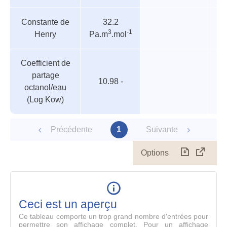
Constante de
32.2
3
-1
Henry
Pa.m
.mol
Coefficient de
partage
10.98 -
octanol/eau
(Log Kow)
Précédente
1
Suivante
Options
Télécharg
Affich
le
table
en
mode
Ceci est un aperçu
compl
Ce tableau comporte un trop grand nombre d'entrées pour
permettre son affichage complet. Pour un affichage