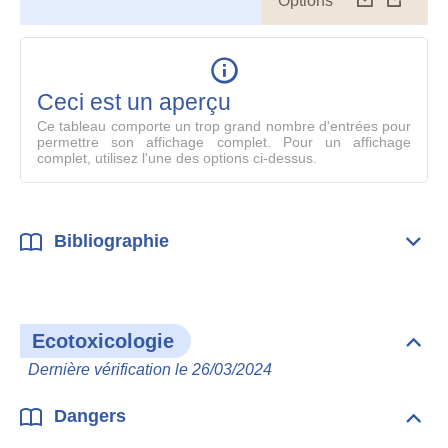
Options
Télécharg
Affich
le
table
en
mode
Ceci est un aperçu
compl
Ce tableau comporte un trop grand nombre d'entrées pour
permettre son affichage complet. Pour un affichage
complet, utilisez l'une des options ci-dessus.
Bibliographie
Dépli
Bibl
Ecotoxicologie
Dépli
Ecot
Dernière vérification le 26/03/2024
Dangers
Dépli
Dan