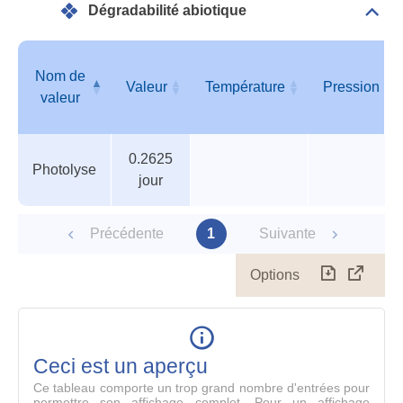
Dégradabilité abiotique
Dépli
Info
géné
Nom de
Valeur
Température
Pression
valeur
Tableau
Nom de
Valeur
Température
Pression
0.2625
des
valeur
Photolyse
jour
paramètres
Précédente
1
Suivante
Options
Télécharg
Affich
le
table
en
mode
Ceci est un aperçu
compl
Ce tableau comporte un trop grand nombre d'entrées pour
permettre son affichage complet. Pour un affichage