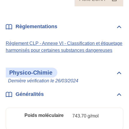
ECH
Règlementations
Dépli
Règl
Règlement CLP - Annexe VI - Classification et étiquetage
harmonisés pour certaines substances dangereuses
Physico-Chimie
Dépli
Phys
Dernière vérification le 26/03/2024
Chim
Généralités
Dépli
Géné
Poids moléculaire
743.70 g/mol