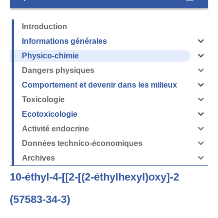
Introduction
Informations générales
Ouvrir
/
Fermer
Physico-chimie
la
Ouvrir
rubrique
/
Informati
Fermer
Dangers physiques
générales
la
Ouvrir
rubrique
/
Physico-
Fermer
Comportement et devenir dans les milieux
chimie
la
Ouvrir
rubrique
/
Dangers
Fermer
Toxicologie
physique
la
Ouvrir
rubrique
/
Comport
Fermer
Ecotoxicologie
et
la
Ouvrir
devenir
rubrique
/
dans
Toxicolog
Fermer
les
Activité endocrine
la
milieux
Ouvrir
rubrique
/
Ecotoxico
Fermer
Données technico-économiques
la
Ouvrir
rubrique
/
Activité
Fermer
Archives
endocrin
la
Ouvrir
rubrique
/
Données
Fermer
technico-
10-éthyl-4-[[2-[(2-éthylhexyl)oxy]-2
la
économi
rubrique
Archives
(57583-34-3)