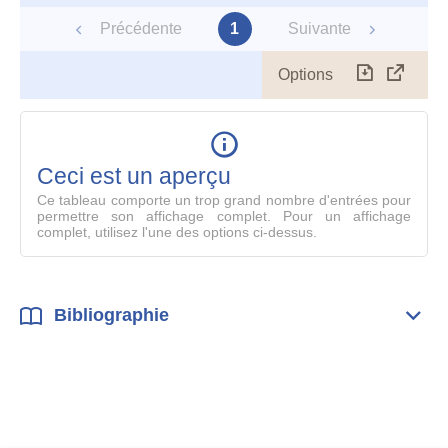
Précédente
1
Suivante
Options
Télécharg
Affich
le
table
en
mode
Ceci est un aperçu
compl
Ce tableau comporte un trop grand nombre d'entrées pour
permettre son affichage complet. Pour un affichage
complet, utilisez l'une des options ci-dessus.
Bibliographie
Dépli
Bibl