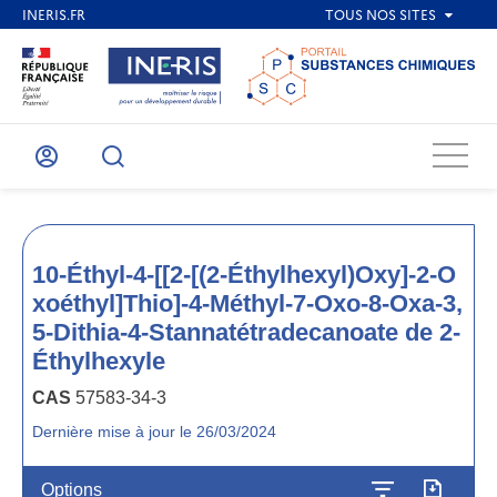
Menu
Mon
Recherche
compte
10-Éthyl-4-[[2-[(2-Éthylhexyl)Oxy]-2-O
xoéthyl]Thio]-4-Méthyl-7-Oxo-8-Oxa-3,
5-Dithia-4-Stannatétradecanoate de 2-
Éthylhexyle
CAS
57583-34-3
Dernière mise à jour le 26/03/2024
Options