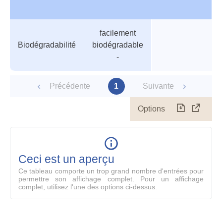
Tableau
Nom de valeur
Valeur
Température
facilement
des
Biodégradabilité
biodégradable
paramètres
-
Précédente
1
Suivante
Options
Télécharg
Affich
le
table
en
mode
Ceci est un aperçu
compl
Ce tableau comporte un trop grand nombre d'entrées pour
permettre son affichage complet. Pour un affichage
complet, utilisez l'une des options ci-dessus.