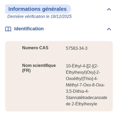
Informations générales
Dépli
Info
Dernière vérification le 18/12/2025
géné
Identification
Dépli
Ident
Numero CAS
57583-34-3
Nom scientifique
10-Éthyl-4-[[2-[(2-
(FR)
Éthylhexyl)Oxy]-2-
Oxoéthyl]Thio]-4-
Méthyl-7-Oxo-8-Oxa-
3,5-Dithia-4-
Stannatétradecanoate
de 2-Éthylhexyle