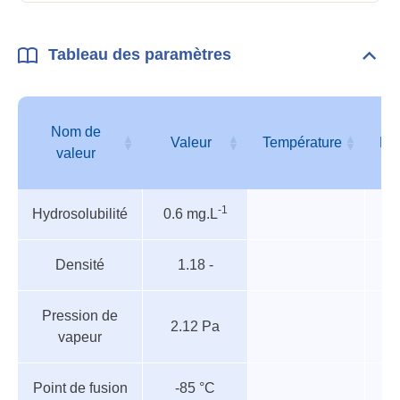
Tableau des paramètres
Dépli
Tabl
des
para
Nom de
Valeur
Température
Pr
valeur
Tableau
Nom de
Valeur
Température
Pr
-1
Hydrosolubilité
0.6 mg.L
des
valeur
paramètres
Densité
1.18 -
Pression de
2.12 Pa
vapeur
Point de fusion
-85 °C