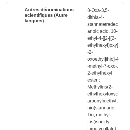
Autres dénominations
8-Oxa-3,5-
scientifiques (Autre
dithia-4-
langues)
stannatetradec
anoic acid, 10-
ethyl-4-[[2-[(2-
ethylhexyl)oxy]
-2-
oxoethyl]thio]-4
-methyl-7-oxo-,
2-ethylhexyl
ester ;
Methyltris(2-
ethylhexyloxyc
arbonylmethylt
hio)stannane ;
Tin, methyl-,
tris(isooctyl
thioglycollate)