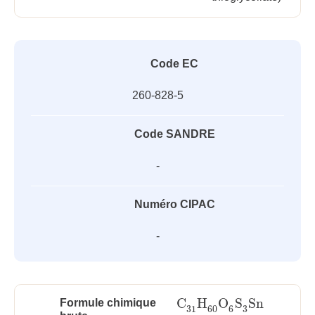
Code EC
260-828-5
Code SANDRE
-
Numéro CIPAC
-
C
H
O
S
Sn
Formule chimique
C
31
H
60
O
6
S
3
Sn
3
31
60
6