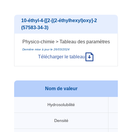
10-éthyl-4-[[2-[(2-éthylhexyl)oxy]-2
(57583-34-3)
Physico-chimie > Tableau des paramètres
Dernière mise à jour le 26/03/2024
Télécharger le tableau
Nom de valeur
Vale
Hydrosolubilité
0.6 mg
Densité
1.18