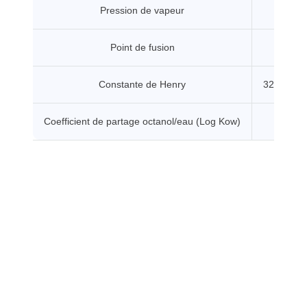
Pression de vapeur
2.12
Point de fusion
-85 
Constante de Henry
32.2 Pa.
Coefficient de partage octanol/eau (Log Kow)
10.98