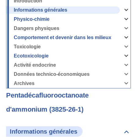
Introduction
Informations générales
Ouvrir
/
Fermer
Physico-chimie
la
Ouvrir
rubrique
/
Informati
Fermer
Dangers physiques
générales
la
Ouvrir
rubrique
/
Physico-
Fermer
Comportement et devenir dans les milieux
chimie
la
Ouvrir
rubrique
/
Dangers
Fermer
Toxicologie
physique
la
Ouvrir
rubrique
/
Comport
Fermer
Ecotoxicologie
et
la
Ouvrir
devenir
rubrique
/
dans
Toxicolog
Fermer
les
Activité endocrine
la
milieux
Ouvrir
rubrique
/
Ecotoxico
Fermer
Données technico-économiques
la
Ouvrir
rubrique
/
Activité
Fermer
Archives
endocrin
la
Ouvrir
rubrique
/
Données
Fermer
technico-
Pentadécafluorooctanoate
la
économi
rubrique
Archives
d'ammonium (3825-26-1)
Informations générales
Dépli