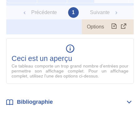
Précédente
1
Suivante
Options
Télécharg
Affich
le
table
en
mode
Ceci est un aperçu
compl
Ce tableau comporte un trop grand nombre d'entrées pour
permettre son affichage complet. Pour un affichage
complet, utilisez l'une des options ci-dessus.
Bibliographie
Dépli
Bibl