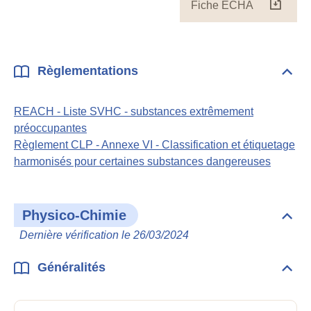
Fiche ECHA
Fiche
ECH
Règlementations
Dépli
Règl
REACH - Liste SVHC - substances extrêmement
préoccupantes
Règlement CLP - Annexe VI - Classification et étiquetage
harmonisés pour certaines substances dangereuses
Physico-Chimie
Dépli
Phys
Dernière vérification le 26/03/2024
Chim
Généralités
Dépli
Géné