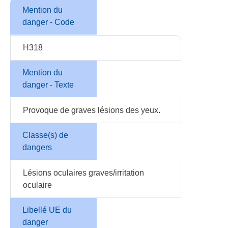
Mention du
danger - Code
H318
Mention du
danger - Texte
Provoque de graves lésions des yeux.
Classe(s) de
dangers
Lésions oculaires graves/irritation
oculaire
Libellé UE du
danger