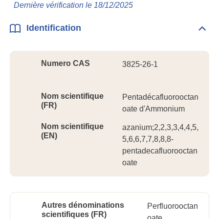
Info
Dernière vérification le 18/12/2025
géné
Identification
Dépli
Ident
Numero CAS
3825-26-1
Nom scientifique
Pentadécafluorooctan
(FR)
oate d'Ammonium
Nom scientifique
azanium;2,2,3,3,4,4,5,
(EN)
5,6,6,7,7,8,8,8-
pentadecafluorooctan
oate
Autres dénominations
Perfluorooctan
scientifiques (FR)
oate