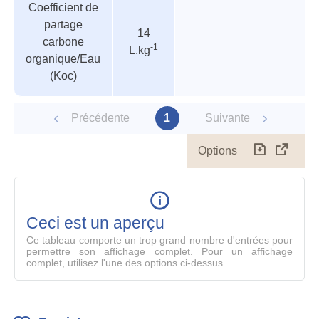
Coefficient de
des
valeur
partage
paramètres
14
carbone
-1
L.kg
organique/Eau
(Koc)
Précédente
1
Suivante
Options
Télécharg
Affich
le
table
en
mode
Ceci est un aperçu
compl
Ce tableau comporte un trop grand nombre d'entrées pour
permettre son affichage complet. Pour un affichage
complet, utilisez l'une des options ci-dessus.