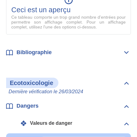
en
mode
Ceci est un aperçu
compl
Ce tableau comporte un trop grand nombre d'entrées pour
permettre son affichage complet. Pour un affichage
complet, utilisez l'une des options ci-dessus.
Bibliographie
Dépli
Bibl
Ecotoxicologie
Dépli
Ecot
Dernière vérification le 26/03/2024
Dangers
Dépli
Dan
Valeurs de danger
Dépli
Vale
de