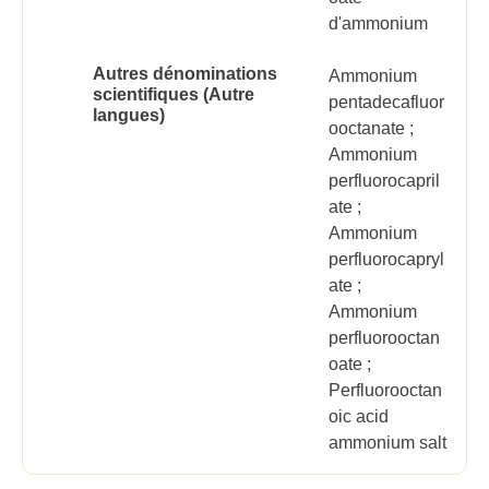
d'ammonium
Autres dénominations
Ammonium
scientifiques (Autre
pentadecafluor
langues)
ooctanate ;
Ammonium
perfluorocapril
ate ;
Ammonium
perfluorocapryl
ate ;
Ammonium
perfluorooctan
oate ;
Perfluorooctan
oic acid
ammonium salt