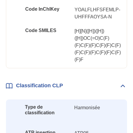
Code InChlKey
YOALFLHFSFEMLP-
UHFFFAOYSA-N
Code SMILES
[H][N]([H])([H])
([H])OC(=O)C(F)
(F)C(F)(F)C(F)(F)C(F)
(F)C(F)(F)C(F)(F)C(F)
(F)F
Classification CLP
Dépli
Class
CLP
Type de
Harmonisée
classification
ATP insertion