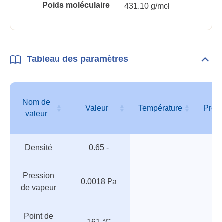
Poids moléculaire
431.10 g/mol
Tableau des paramètres
Dépli
Tabl
des
para
Nom de
Valeur
Température
Pres
valeur
Tableau
Nom de
Valeur
Température
Pres
Densité
0.65 -
des
valeur
paramètres
Pression
0.0018 Pa
de vapeur
Point de
161 °C