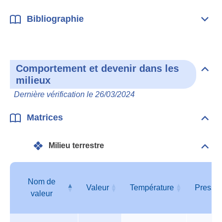
Bibliographie
Dépli
Bibl
Comportement et devenir dans les
Dépli
milieux
Com
et
Dernière vérification le 26/03/2024
deve
dan
les
Matrices
Dépli
mili
Matr
Milieu terrestre
Dépli
Mili
terre
Nom de
Valeur
Température
Pressi
valeur
Tableau
Nom de
Valeur
Température
Pressi