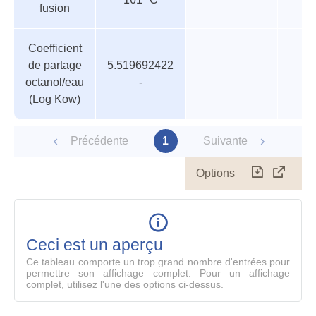
fusion
Coefficient
de partage
5.519692422
octanol/eau
-
(Log Kow)
Précédente
1
Suivante
Options
Télécharg
Affich
le
table
en
mode
Ceci est un aperçu
compl
Ce tableau comporte un trop grand nombre d'entrées pour
permettre son affichage complet. Pour un affichage
complet, utilisez l'une des options ci-dessus.