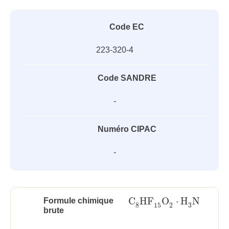
Code EC
223-320-4
Code SANDRE
-
Numéro CIPAC
-
C
HF
O
⋅
H
N
Formule chimique
C
8
HF
15
O
2
⋅
H
3
N
3
8
15
2
brute