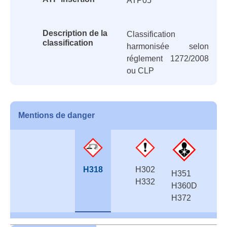
ATP05
Description de la
Classification
classification
harmonisée selon
réglement 1272/2008
ou CLP
Mentions de danger
H318
H302
H351
H332
H360D
H372