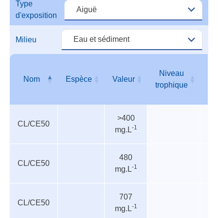
Type
dang
d'exposition
Milieu
Niveau
Nom
Espèce
Valeur
T
trophique
Valeurs
Nom
Espèce
Valeur
Niveau
T
>400
de
trophique
CL/CE50
-1
mg.L
danger
480
CL/CE50
In
-1
mg.L
707
CL/CE50
P
-1
mg.L