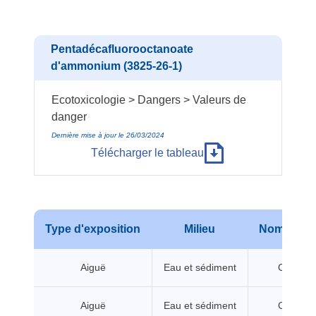
Pentadécafluorooctanoate
d'ammonium (3825-26-1)
Ecotoxicologie > Dangers > Valeurs de
danger
Dernière mise à jour le 26/03/2024
Télécharger le tableau
Type d'exposition
Milieu
Nom de va
Aiguë
Eau et sédiment
CL/CE5
Aiguë
Eau et sédiment
CL/CE5