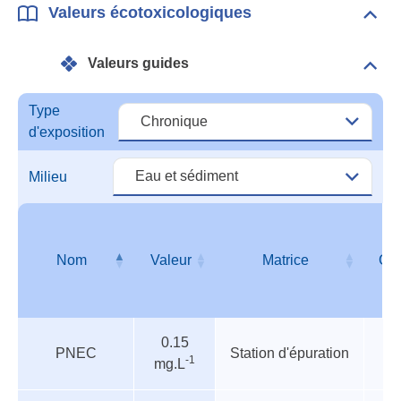
Valeurs écotoxicologiques
Dépli
Vale
écot
Valeurs guides
Dépli
Vale
guid
Type
d'exposition
Milieu
Nom
Valeur
Matrice
Cib
Valeurs
Nom
Valeur
Matrice
Cib
0.15
guides
PNEC
Station d'épuration
-1
mg.L