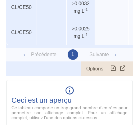
>0.0032
CL/CE50
In
-1
mg.L
>0.0025
CL/CE50
P
-1
mg.L
Précédente
1
Suivante
Options
Télécharg
Affich
le
table
en
mode
Ceci est un aperçu
compl
Ce tableau comporte un trop grand nombre d'entrées pour
permettre son affichage complet. Pour un affichage
complet, utilisez l'une des options ci-dessus.