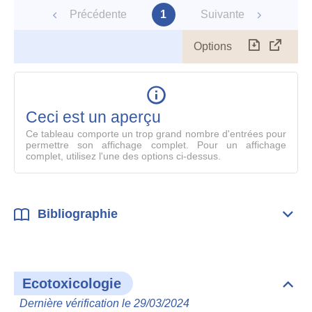
Précédente
1
Suivante
Options
Télécharg
Affich
le
table
en
mode
Ceci est un aperçu
compl
Ce tableau comporte un trop grand nombre d'entrées pour
permettre son affichage complet. Pour un affichage
complet, utilisez l'une des options ci-dessus.
Bibliographie
Dépli
Bibl
Ecotoxicologie
Dépli
Ecot
Dernière vérification le 29/03/2024