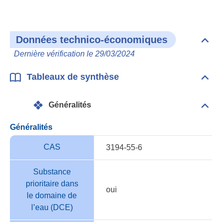
Bibl
Données technico-économiques
Dépli
Don
Dernière vérification le 29/03/2024
tech
éco
Tableaux de synthèse
Dépli
Tabl
de
Généralités
synt
Dépli
Géné
Généralités
CAS
3194-55-6
Substance
prioritaire dans
oui
le domaine de
l’eau (DCE)