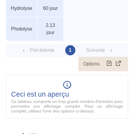
Tableau
Nom de
Valeur
Température
Pression
Hydrolyse
60 jour
des
valeur
paramètres
2.13
Photolyse
jour
Précédente
1
Suivante
Options
Télécharg
Affich
le
table
en
mode
Ceci est un aperçu
compl
Ce tableau comporte un trop grand nombre d'entrées pour
permettre son affichage complet. Pour un affichage
complet, utilisez l'une des options ci-dessus.