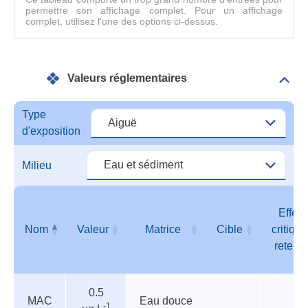
permettre son affichage complet. Pour un affichage
complet, utilisez l'une des options ci-dessus.
Valeurs réglementaires
Dépli
Vale
régl
Type
d'exposition
Milieu
Effet
Nom
Valeur
Matrice
Cible
critique
retenu
Valeurs
Nom
Valeur
Matrice
Cible
Effet
0.5
réglementaires
critique
MAC
Eau douce
-1