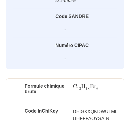
221-695-9
Code SANDRE
-
Numéro CIPAC
-
C
H
Br
Formule chimique
C
12
H
18
Br
6
12
18
6
brute
Code InChlKey
DEIGXXQKDWULML-
UHFFFAOYSA-N