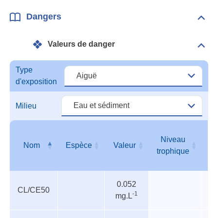
Dangers
Dépli
Dan
Valeurs de danger
Dépli
Vale
de
Type
dang
d'exposition
Milieu
Niveau
Nom
Espèce
Valeur
trophique
Valeurs
Nom
Espèce
Valeur
Niveau
0.052
de
trophique
CL/CE50
-1
mg.L
danger