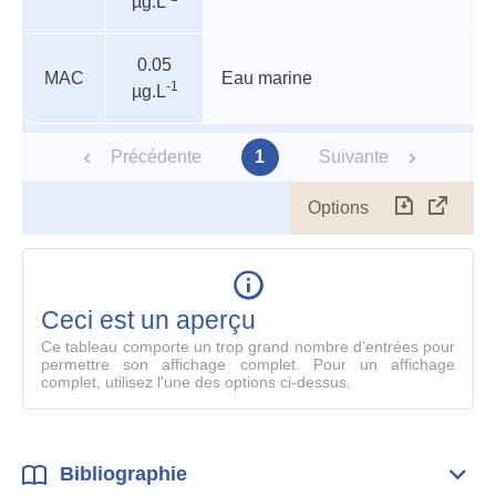
µg.L
retenu
0.05
MAC
Eau marine
-1
µg.L
Précédente
1
Suivante
Options
Télécharg
Affich
le
table
en
mode
Ceci est un aperçu
compl
Ce tableau comporte un trop grand nombre d'entrées pour
permettre son affichage complet. Pour un affichage
complet, utilisez l'une des options ci-dessus.
Bibliographie
Dépli