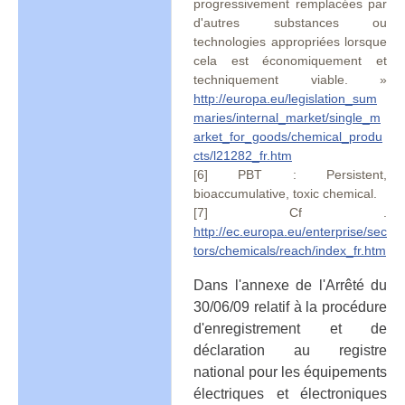
progressivement remplacées par
d'autres substances ou
technologies appropriées lorsque
cela est économiquement et
techniquement viable. »
http://europa.eu/legislation_sum
maries/internal_market/single_m
arket_for_goods/chemical_produ
cts/l21282_fr.htm
[6] PBT : Persistent,
bioaccumulative, toxic chemical.
[7] Cf .
http://ec.europa.eu/enterprise/sec
tors/chemicals/reach/index_fr.htm
Dans l'annexe de l'Arrêté du
30/06/09 relatif à la procédure
d'enregistrement et de
déclaration au registre
national pour les équipements
électriques et électroniques