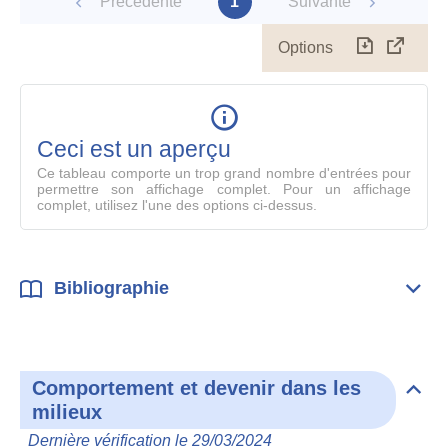
Précédente
1
Suivante
Options
Télécharg
Affich
le
table
en
mode
Ceci est un aperçu
compl
Ce tableau comporte un trop grand nombre d'entrées pour
permettre son affichage complet. Pour un affichage
complet, utilisez l'une des options ci-dessus.
Bibliographie
Dépli
Bibl
Comportement et devenir dans les
Dépli
milieux
Com
et
Dernière vérification le 29/03/2024
deve