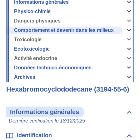
Informations générales
Ouvrir
/
Fermer
Physico-chimie
la
Ouvrir
rubrique
/
Informati
Fermer
Dangers physiques
générales
la
Ouvrir
rubrique
/
Physico-
Fermer
Comportement et devenir dans les milieux
chimie
la
Ouvrir
rubrique
/
Dangers
Fermer
Toxicologie
physique
la
Ouvrir
rubrique
/
Comport
Fermer
Ecotoxicologie
et
la
Ouvrir
devenir
rubrique
/
dans
Toxicolog
Fermer
les
Activité endocrine
la
milieux
Ouvrir
rubrique
/
Ecotoxico
Fermer
Données technico-économiques
la
Ouvrir
rubrique
/
Activité
Fermer
Archives
endocrin
la
Ouvrir
rubrique
/
Données
Fermer
technico-
Hexabromocyclododecane (3194-55-6)
la
économi
rubrique
Archives
Informations générales
Dépli
Info
Dernière vérification le 18/12/2025
géné
Identification
Dépli