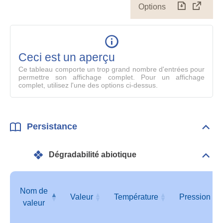
Options
Télécharg
Affich
le
table
en
mode
Ceci est un aperçu
compl
Ce tableau comporte un trop grand nombre d'entrées pour
permettre son affichage complet. Pour un affichage
complet, utilisez l'une des options ci-dessus.
Persistance
Dépli
Pers
Dégradabilité abiotique
Dépli
Info
géné
Nom de
Valeur
Température
Pression
valeur