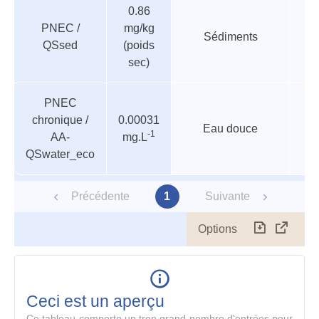
0.86
PNEC /
mg/kg
Sédiments
QSsed
(poids
sec)
PNEC
chronique /
0.00031
Eau douce
-1
AA-
mg.L
QSwater_eco
Précédente
1
Suivante
Options
Télécharg
Affich
le
table
en
mode
Ceci est un aperçu
compl
Ce tableau comporte un trop grand nombre d'entrées pour