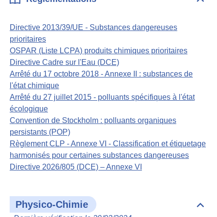
Dépli
Règl
Directive 2013/39/UE - Substances dangereuses
prioritaires
OSPAR (Liste LCPA) produits chimiques prioritaires
Directive Cadre sur l'Eau (DCE)
Arrêté du 17 octobre 2018 - Annexe II : substances de
l'état chimique
Arrêté du 27 juillet 2015 - polluants spécifiques à l'état
écologique
Convention de Stockholm : polluants organiques
persistants (POP)
Règlement CLP - Annexe VI - Classification et étiquetage
harmonisés pour certaines substances dangereuses
Directive 2026/805 (DCE) – Annexe VI
Physico-Chimie
Dépli
Phys