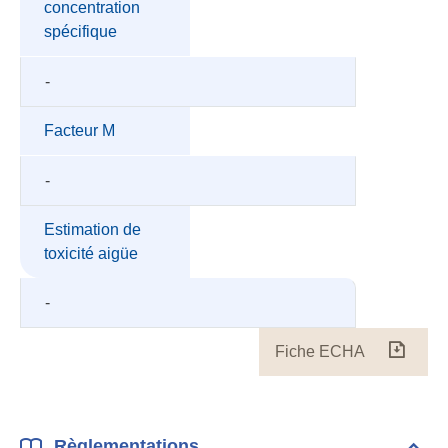
concentration
spécifique
-
Facteur M
-
Estimation de
toxicité aigüe
-
Fiche ECHA
Fiche
ECH
Règlementations