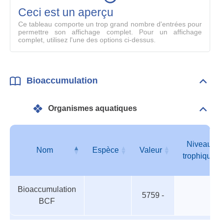
mode
Ceci est un aperçu
compl
Ce tableau comporte un trop grand nombre d'entrées pour
permettre son affichage complet. Pour un affichage
complet, utilisez l'une des options ci-dessus.
Bioaccumulation
Dépli
Bioa
Organismes aquatiques
Dépli
Orga
aqua
Niveau
Nom
Espèce
Valeur
trophique
Organismes
Nom
Espèce
Valeur
Niveau
Bioaccumulation
aquatiques
trophique
5759 -
BCF