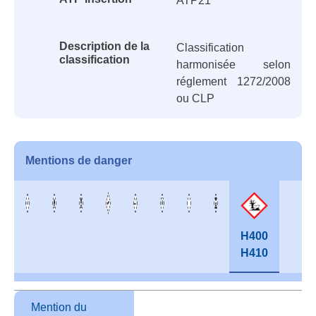
ATP21
Description de la
Classification
classification
harmonisée selon
réglement 1272/2008
ou CLP
Mentions de danger
H400
H410
Mention du