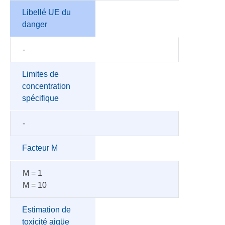
Libellé UE du
danger
-
Limites de
concentration
spécifique
-
Facteur M
M = 1
M = 10
Estimation de
toxicité aigüe