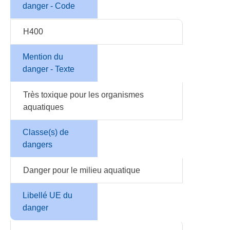
danger - Code
H400
Mention du
danger - Texte
Très toxique pour les organismes
aquatiques
Classe(s) de
dangers
Danger pour le milieu aquatique
Libellé UE du
danger