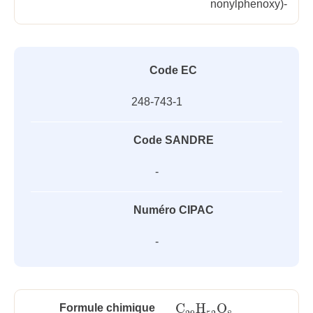
nonylphenoxy)-
Code EC
248-743-1
Code SANDRE
-
Numéro CIPAC
-
C
H
O
Formule chimique
C
29
H
52
O
8