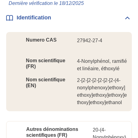
Info
Dernière vérification le 18/12/2025
géné
Identification
Dépli
Ident
Numero CAS
27942-27-4
Nom scientifique
4-Nonylphénol, ramifié
(FR)
et linéaire, éthoxylé
Nom scientifique
2-[2-[2-[2-[2-[2-[2-(4-
(EN)
nonylphenoxy)ethoxy]
ethoxy]ethoxy]ethoxy]e
thoxy]ethoxy]ethanol
Autres dénominations
20-(4-
scientifiques (FR)
Nonylphénoxy)