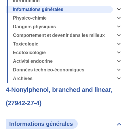
Introduction
Informations générales
Ouvrir
/
Fermer
Physico-chimie
la
Ouvrir
rubrique
/
Informati
Fermer
Dangers physiques
générales
la
Ouvrir
rubrique
/
Physico-
Fermer
Comportement et devenir dans les milieux
chimie
la
Ouvrir
rubrique
/
Dangers
Fermer
Toxicologie
physique
la
Ouvrir
rubrique
/
Comport
Fermer
Ecotoxicologie
et
la
Ouvrir
devenir
rubrique
/
dans
Toxicolog
Fermer
les
Activité endocrine
la
milieux
Ouvrir
rubrique
/
Ecotoxico
Fermer
Données technico-économiques
la
Ouvrir
rubrique
/
Activité
Fermer
Archives
endocrin
la
Ouvrir
rubrique
/
Données
Fermer
technico-
4-Nonylphenol, branched and linear,
la
économi
rubrique
Archives
(27942-27-4)
Informations générales
Dépli