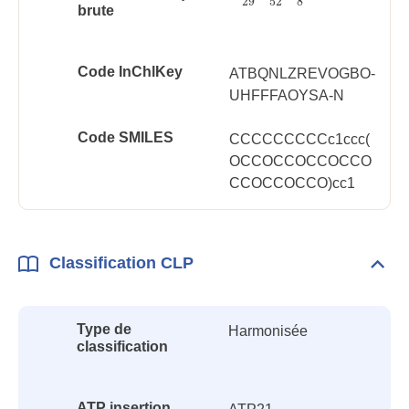
29
52
8
brute
Code InChlKey
ATBQNLZREVOGBO-
UHFFFAOYSA-N
Code SMILES
CCCCCCCCCc1ccc(
OCCOCCOCCOCCO
CCOCCOCCO)cc1
Classification CLP
Dépli
Class
CLP
Type de
Harmonisée
classification
ATP insertion