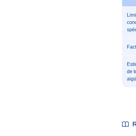
Limi
conc
spéc
Fac
Esti
de t
aig
R