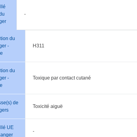
llé
du
-
ger
tion du
er -
H311
e
tion du
er -
Toxique par contact cutané
te
se(s) de
Toxicité aiguë
gers
llé UE
-
danger