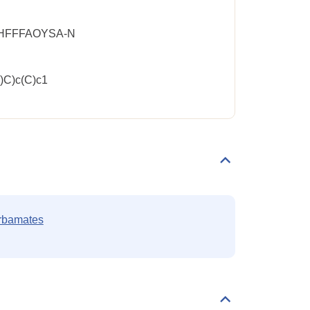
UHFFFAOYSA-N
)C)c(C)c1
Déplier/replier
Familles
arbamates
Déplier/replier