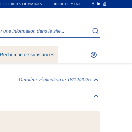
Recherche
Recherche de substances
Mon
compte
Dernière vérification le 18/12/2025
Déplier/replier
Informations
générales
Déplier/replier
Identification