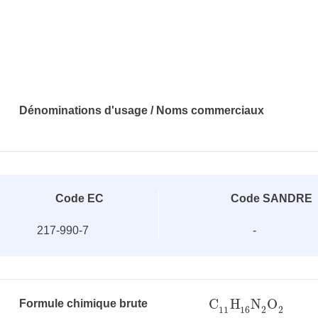
Dénominations d'usage / Noms commerciaux
Code EC
Code SANDRE
217-990-7
-
C
H
N
O
Formule chimique brute
C
11
H
16
N
2
O
2
11
16
2
2