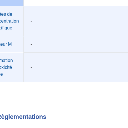
tes de
entration
-
ifique
teur M
-
mation
oxicité
-
üe
èglementations