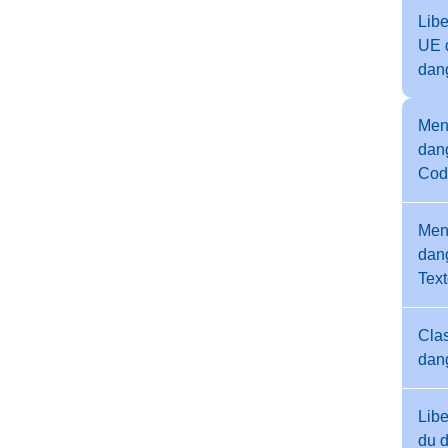
Libe
UE 
dan
Men
dang
Cod
Men
dang
Tex
Clas
dan
Libe
du 