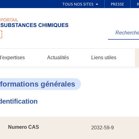
Rechercher
une
information
dans
'expertises
Actualités
Liens utiles
le
site...
nformations générales
dentification
Numero CAS
2032-59-9