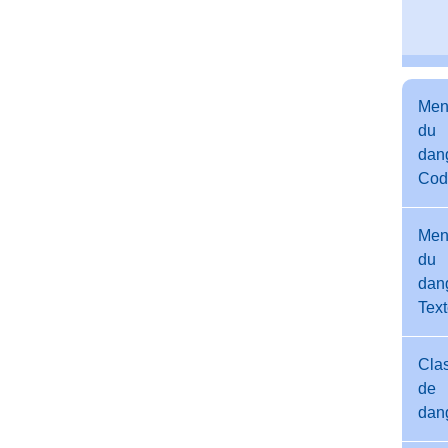
Men
du
dang
Cod
Men
du
dang
Tex
Cla
de
dan