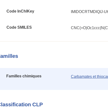
Code InChlKey
IMIDOCRTMDIQIJ-
Code SMILES
CNC(=O)Oc1ccc(N(C
amilles
Familles chimiques
Carbamates et thioc
lassification CLP