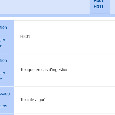
H301
H311
tion
H301
er -
e
tion
Toxique en cas d'ingestion
er -
te
sse(s)
Toxicité aiguë
gers