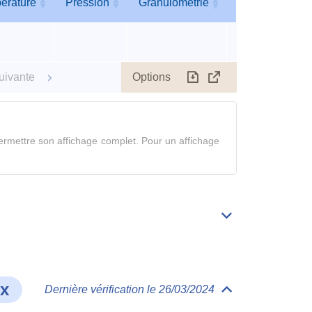
érature
Pression
Granulométrie
Humidité
érature
Pression
Granulométrie
Humidité
Options
uivante
Télécharger
Afficher
le
tableau
en
rmettre son affichage complet. Pour un affichage
mode
complet
Déplier/replier
Bibliographie
ux
Dernière vérification le 26/03/2024
Déplier/replier
Comportement