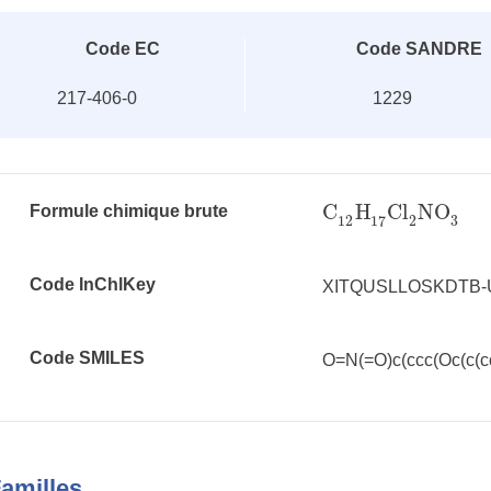
Code EC
Code SANDRE
217-406-0
1229
C
H
Cl
NO
Formule chimique brute
C
12
H
17
Cl
2
NO
3
3
12
2
17
Code InChlKey
XITQUSLLOSKDTB-
Code SMILES
O=N(=O)c(ccc(Oc(c(cc
amilles