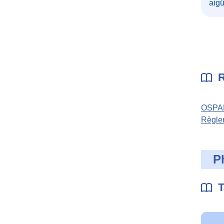
aig
R
OSPAR
Règlem
P
T