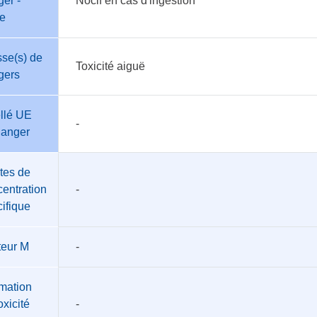
er -
Nocif en cas d'ingestion
te
se(s) de
Toxicité aiguë
gers
llé UE
-
danger
tes de
entration
-
ifique
teur M
-
mation
oxicité
-