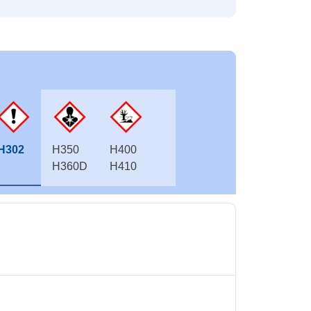
H302
H350
H400
H360D
H410