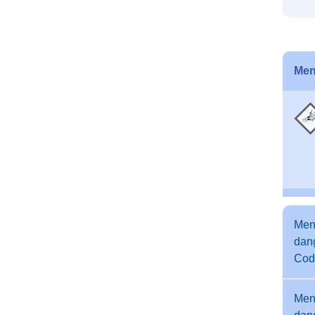
Men
Men
dang
Cod
Men