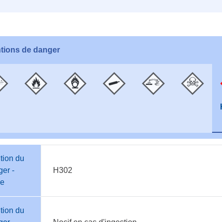
tions de danger
tion du
er -
H302
e
tion du