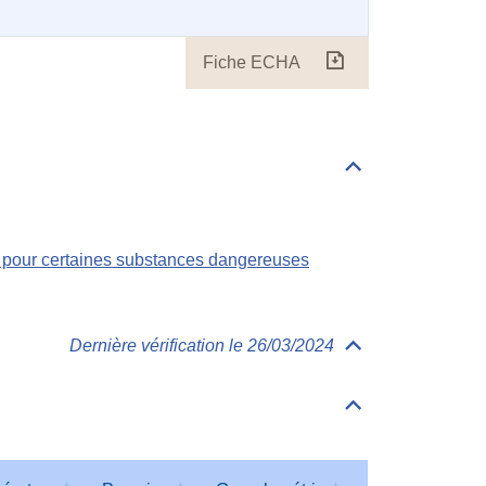
Fiche ECHA
Fiche
ECHA
Déplier/replier
Règlementations
s pour certaines substances dangereuses
Dernière vérification le 26/03/2024
Déplier/replier
Physico-
Chimie
Déplier/replier
Tableau
des
paramètres