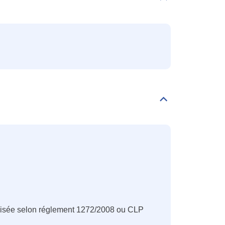
Familles
Déplier/replier
Classification
CLP
nisée selon réglement 1272/2008 ou CLP