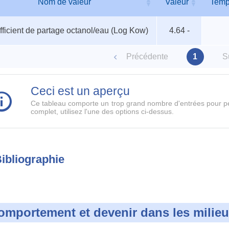
Nom de valeur
Valeur
Temp
au
Nom de valeur
Valeur
Temp
ficient de partage octanol/eau (Log Kow)
4.64 -
ètres
Précédente
1
S
Ceci est un aperçu
Ce tableau comporte un trop grand nombre d'entrées pour pe
complet, utilisez l'une des options ci-dessus.
ibliographie
omportement et devenir dans les milie