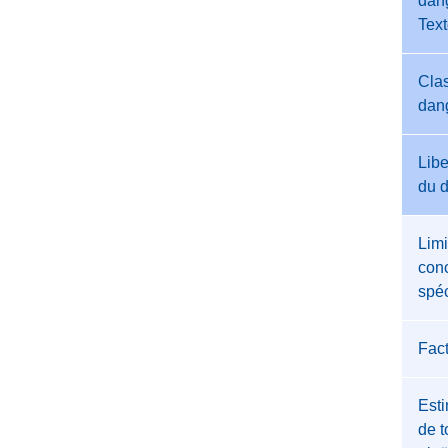
dang
Tex
Clas
dan
Libe
du 
Limi
conc
spéc
Fac
Esti
de t