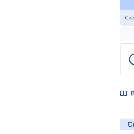
Table
Coef
des
param
B
C