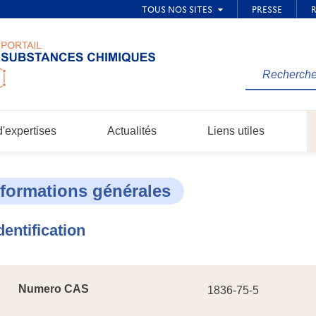
Rechercher
une
information
dans
'expertises
Actualités
Liens utiles
le
site...
nformations générales
dentification
Numero CAS
1836-75-5