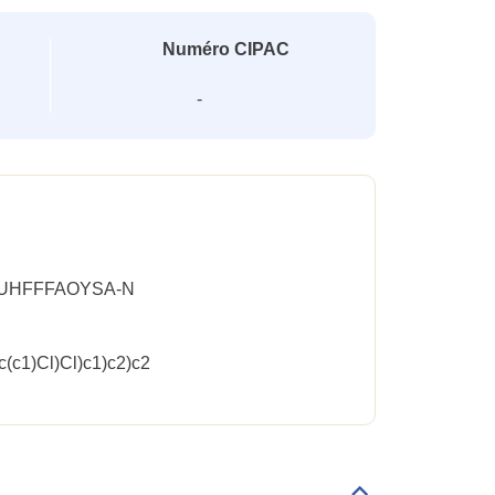
Numéro CIPAC
-
UHFFFAOYSA-N
(c1)Cl)Cl)c1)c2)c2
Déplier/replier