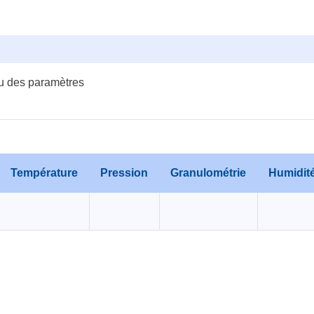
u des paramètres
Température
Pression
Granulométrie
Humidit