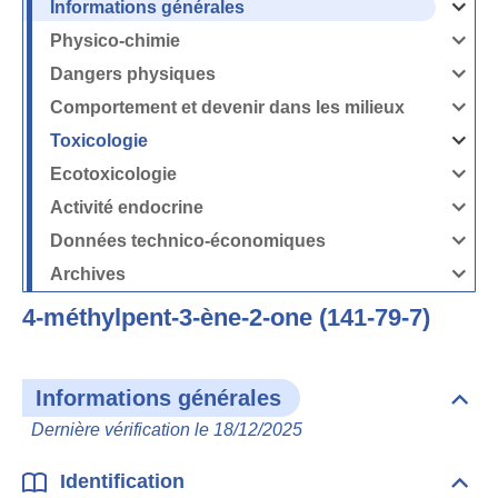
Informations générales
Ouvrir
/
Fermer
Physico-chimie
la
Ouvrir
rubrique
/
Informati
Fermer
Dangers physiques
générales
la
Ouvrir
rubrique
/
Physico-
Fermer
Comportement et devenir dans les milieux
chimie
la
Ouvrir
rubrique
/
Dangers
Fermer
Toxicologie
physique
la
Ouvrir
rubrique
/
Comport
Fermer
Ecotoxicologie
et
la
Ouvrir
devenir
rubrique
/
dans
Toxicolog
Fermer
les
Activité endocrine
la
milieux
Ouvrir
rubrique
/
Ecotoxico
Fermer
Données technico-économiques
la
Ouvrir
rubrique
/
Activité
Fermer
Archives
endocrin
la
Ouvrir
rubrique
/
Données
Fermer
technico-
4-méthylpent-3-ène-2-one (141-79-7)
la
économi
rubrique
Archives
Informations générales
Dépli
Info
Dernière vérification le 18/12/2025
géné
Identification
Dépli