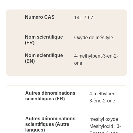
Ident
Numero CAS
141-79-7
Nom scientifique
Oxyde de mésityle
(FR)
Nom scientifique
4-methylpent-3-en-2-
(EN)
one
Autres dénominations
4-méthylpent-
scientifiques (FR)
3-ène-2-one
Autres dénominations
mesityl oxyde ;
scientifiques (Autre
Mesityloxid ; 3-
langues)