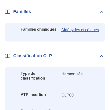
Familles
Dépli
Fami
Familles chimiques
Aldéhydes et cétones
Classification CLP
Dépli
Class
CLP
Type de
Harmonisée
classification
ATP insertion
CLP00