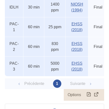
Autres
Nom
Durée
Valeur
Source
Etat
1400
NIOSH
seuils
du
IDLH
30 min
Final
ppm
(1994)
accidentels
statut
PAC-
EHSS
60 min
25 ppm
Final
1
(2018)
PAC-
830
EHSS
60 min
Final
2
ppm
(2018)
PAC-
5000
EHSS
60 min
Final
3
ppm
(2018)
Précédente
1
Suivante
Options
Télécharg
Affich
le
table