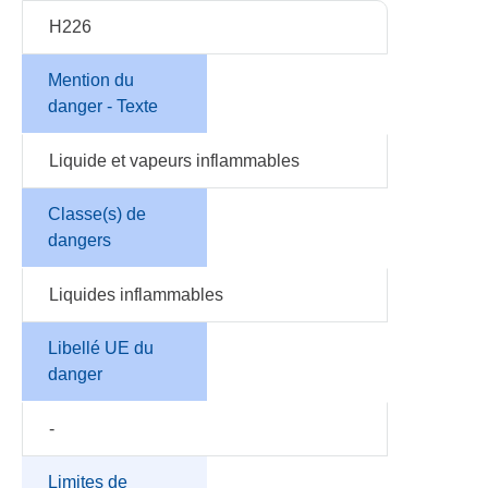
H226
Mention du
danger - Texte
Liquide et vapeurs inflammables
Classe(s) de
dangers
Liquides inflammables
Libellé UE du
danger
-
Limites de