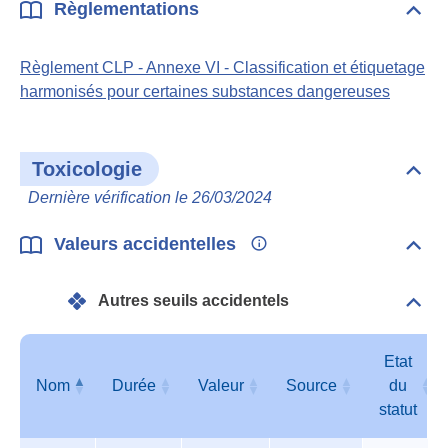
Règlementations
Dépli
Règl
Règlement CLP - Annexe VI - Classification et étiquetage
harmonisés pour certaines substances dangereuses
Toxicologie
Dépli
Toxi
Dernière vérification le 26/03/2024
Valeurs accidentelles
Dépli
Vale
acci
Autres seuils accidentels
Dépli
Autr
seui
acci
Etat
Nom
Durée
Valeur
Source
du
statut