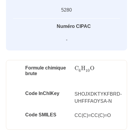
5280
Numéro CIPAC
-
C
H
O
Formule chimique
C
6
H
10
O
6
10
brute
Code InChlKey
SHOJXDKTYKFBRD-
UHFFFAOYSA-N
Code SMILES
CC(C)=CC(C)=O