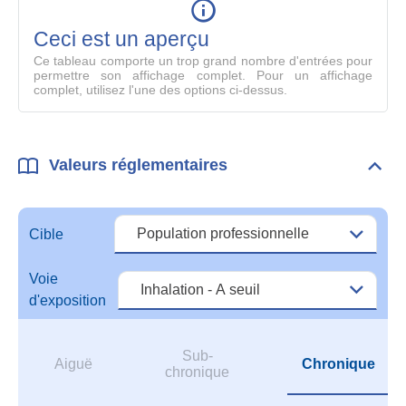
en
mode
Ceci est un aperçu
compl
Ce tableau comporte un trop grand nombre d'entrées pour
permettre son affichage complet. Pour un affichage
complet, utilisez l'une des options ci-dessus.
Valeurs réglementaires
Dépli
Vale
régl
Cible
Voie
d'exposition
Sub-
Aiguë
Chronique
chronique