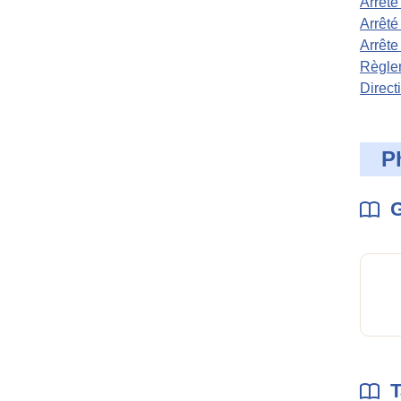
Arrêté
Arrêté
Arrête
Règlem
Direct
P
G
T