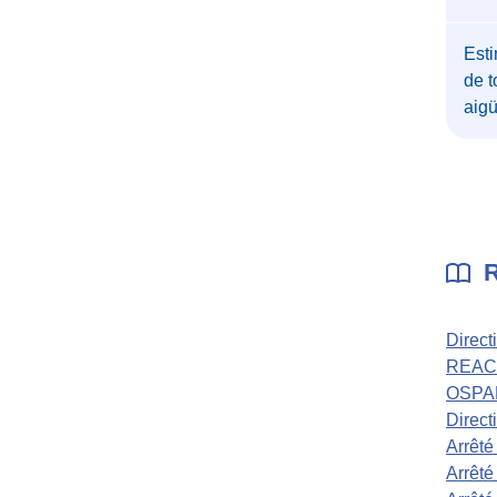
Esti
de t
aig
R
Direct
REACH
OSPAR 
Direct
Arrêté
Arrêté