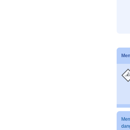
Men
Men
dang