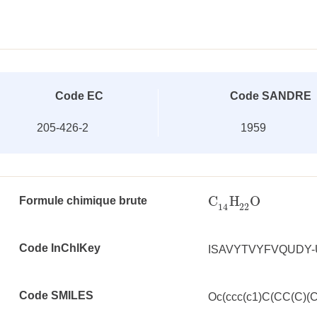
Code EC
Code SANDRE
205-426-2
1959
C
H
O
Formule chimique brute
C
14
H
22
O
22
14
Code InChlKey
ISAVYTVYFVQUDY
Code SMILES
Oc(ccc(c1)C(CC(C)(C