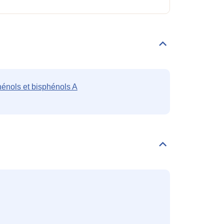
Déplier/replier
Familles
hénols et bisphénols A
Déplier/replier
Classification
CLP