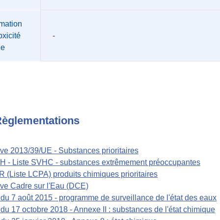
mation
oxicité
-
üe
èglementations
ive 2013/39/UE - Substances prioritaires
 - Liste SVHC - substances extrêmement préoccupantes
(Liste LCPA) produits chimiques prioritaires
ive Cadre sur l'Eau (DCE)
 du 7 août 2015 - programme de surveillance de l'état des eaux
 du 17 octobre 2018 - Annexe II : substances de l'état chimique