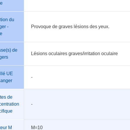
e
tion du
er -
Provoque de graves lésions des yeux.
te
se(s) de
Lésions oculaires graves/irritation oculaire
gers
llé UE
-
danger
tes de
entration
-
ifique
teur M
M=10