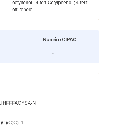
octylfenol ; 4-tert-Octylphenol ; 4-terz-
ottilfenolo
Numéro CIPAC
-
-UHFFFAOYSA-N
)C)(C)C)c1