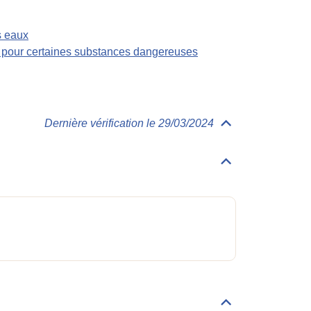
s eaux
s pour certaines substances dangereuses
Dernière vérification le 29/03/2024
Déplier/replier
Physico-
Chimie
Déplier/replier
Généralités
Déplier/replier