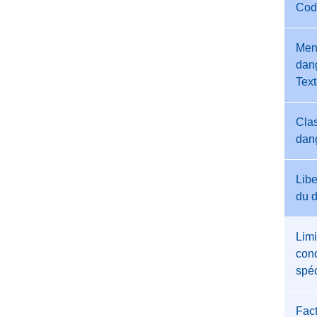
Cod
Men
dang
Tex
Clas
dan
Libe
du 
Limi
conc
spéc
Fac