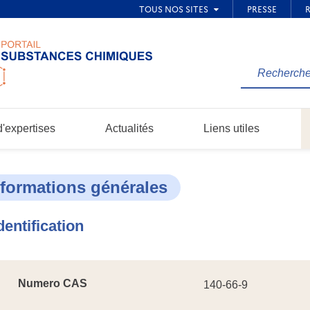
Rechercher
une
information
dans
'expertises
Actualités
Liens utiles
le
site...
nformations générales
dentification
Numero CAS
140-66-9