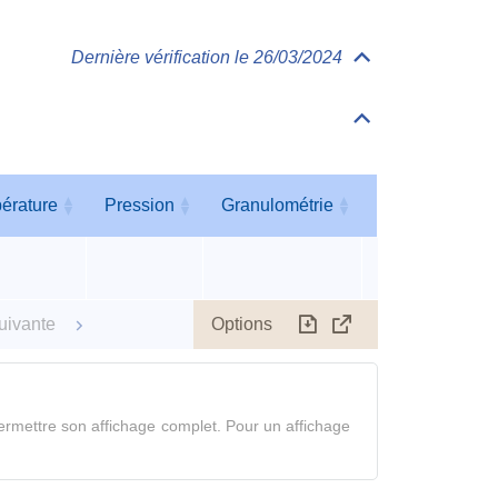
Dernière vérification le 26/03/2024
Déplier/replier
Physico-
Chimie
Déplier/replier
Tableau
des
paramètres
érature
Pression
Granulométrie
Humidité
érature
Pression
Granulométrie
Humidité
Options
uivante
Télécharger
Afficher
le
tableau
en
rmettre son affichage complet. Pour un affichage
mode
complet