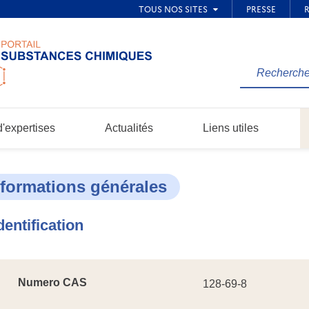
Rechercher
une
information
dans
'expertises
Actualités
Liens utiles
le
site...
nformations générales
dentification
Numero CAS
128-69-8