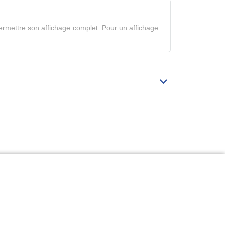
tableau
en
rmettre son affichage complet. Pour un affichage
mode
complet
Déplier/replier
Bibliographie