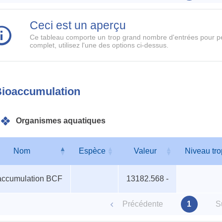
Ceci est un aperçu
Ce tableau comporte un trop grand nombre d'entrées pour pe
complet, utilisez l'une des options ci-dessus.
ioaccumulation
Organismes aquatiques
Nom
Espèce
Valeur
Niveau tr
ismes
Nom
Espèce
Valeur
Niveau tr
accumulation BCF
13182.568 -
iques
Précédente
1
S