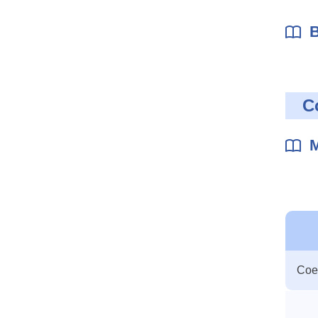
B
C
M
Table
Coef
des
param