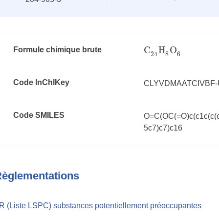
C
H
O
Formule chimique brute
C
24
H
8
O
6
8
6
24
Code InChlKey
CLYVDMAATCIVBF
Code SMILES
O=C(OC(=O)c(c1c(c(c
5c7)c7)c16
èglementations
 (Liste LSPC) substances potentiellement préoccupantes