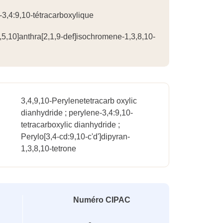
3,4:9,10-tétracarboxylique
6,5,10]anthra[2,1,9-def]isochromene-1,3,8,10-
3,4,9,10-Perylenetetracarb oxylic
dianhydride ; perylene-3,4:9,10-
tetracarboxylic dianhydride ;
Perylo[3,4-cd:9,10-c'd']dipyran-
1,3,8,10-tetrone
Numéro CIPAC
-