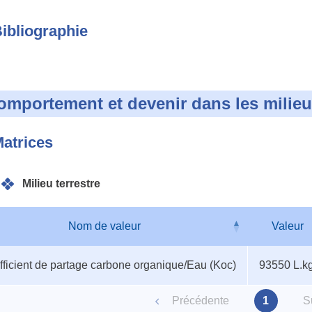
ibliographie
omportement et devenir dans les milie
atrices
Milieu terrestre
Nom de valeur
Valeur
au
Nom de valeur
Valeur
ficient de partage carbone organique/Eau (Koc)
93550 L.k
ètres
Précédente
1
S