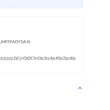
-UHFFFAOYSA-N
(c(c(c(c2)C(=O)OC3=O)c3cc4)c45)c2)cc6)c
Déplier/replier
Règlementations