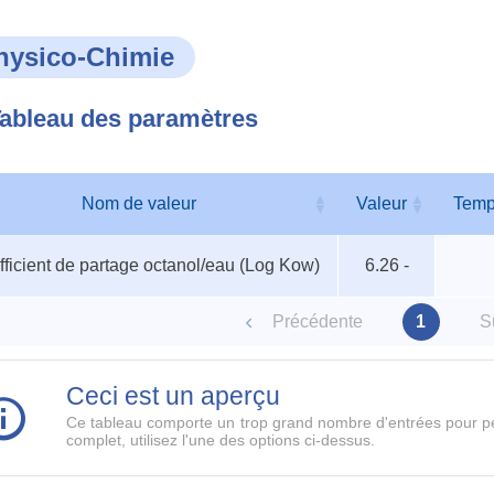
hysico-Chimie
ableau des paramètres
Nom de valeur
Valeur
Temp
au
Nom de valeur
Valeur
Temp
ficient de partage octanol/eau (Log Kow)
6.26 -
ètres
Précédente
1
S
Ceci est un aperçu
Ce tableau comporte un trop grand nombre d'entrées pour pe
complet, utilisez l'une des options ci-dessus.