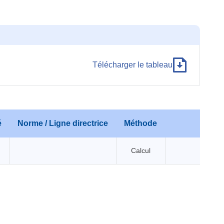
Télécharger le tableau
é
Norme / Ligne directrice
Méthode
Comm
Calcul