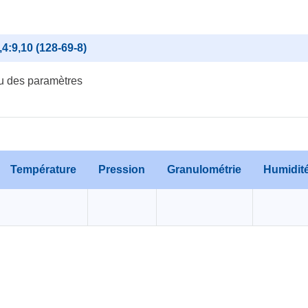
4:9,10 (128-69-8)
u des paramètres
Température
Pression
Granulométrie
Humidit