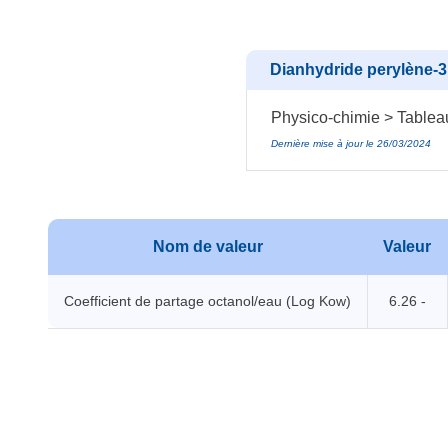
Dianhydride perylène-3,
Physico-chimie > Tablea
Dernière mise à jour le 26/03/2024
Nom de valeur
Valeur
Coefficient de partage octanol/eau (Log Kow)
6.26 -