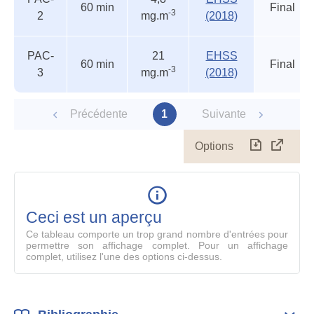
60 min
Final
-3
2
mg.m
(2018)
PAC-
21
EHSS
60 min
Final
-3
3
mg.m
(2018)
Précédente
1
Suivante
Options
Télécharg
Affich
le
table
en
mode
Ceci est un aperçu
compl
Ce tableau comporte un trop grand nombre d'entrées pour
permettre son affichage complet. Pour un affichage
complet, utilisez l'une des options ci-dessus.