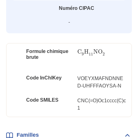
Numéro CIPAC
-
C
H
NO
Formule chimique
C
9
H
11
NO
2
9
11
2
brute
Code InChlKey
VOEYXMAFNDNNE
D-UHFFFAOYSA-N
Code SMILES
CNC(=O)Oc1cccc(C)c
1
Familles
Dépli