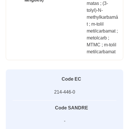
matas ; (3-
tolyl)-N-
methylkarbamá
t ; m-tolil
metilcarbamat ;
metolcarb ;
MTMC ; m-tolil
metilcarbamat
Code EC
214-446-0
Code SANDRE
-