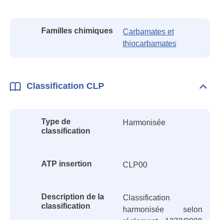
Fami
Familles chimiques
Carbamates et
thiocarbamates
Classification CLP
Dépli
Class
CLP
Type de
Harmonisée
classification
ATP insertion
CLP00
Description de la
Classification
classification
harmonisée selon