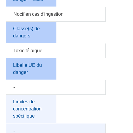
Nocif en cas d'ingestion
Classe(s) de
dangers
Toxicité aiguë
Libellé UE du
danger
-
Limites de
concentration
spécifique
-