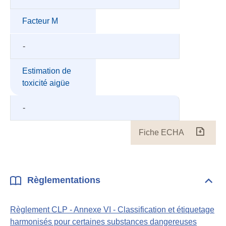
Facteur M
-
Estimation de
toxicité aigüe
-
Fiche ECHA
Fiche
ECH
Règlementations
Dépli
Règl
Règlement CLP - Annexe VI - Classification et étiquetage
harmonisés pour certaines substances dangereuses