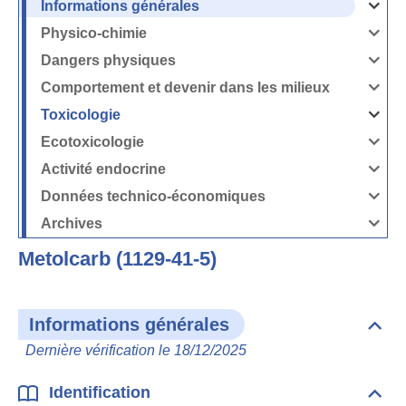
Informations générales
Ouvrir
/
Fermer
Physico-chimie
la
Ouvrir
rubrique
/
Informati
Fermer
Dangers physiques
générales
la
Ouvrir
rubrique
/
Physico-
Fermer
Comportement et devenir dans les milieux
chimie
la
Ouvrir
rubrique
/
Dangers
Fermer
Toxicologie
physique
la
Ouvrir
rubrique
/
Comport
Fermer
Ecotoxicologie
et
la
Ouvrir
devenir
rubrique
/
dans
Toxicolog
Fermer
les
Activité endocrine
la
milieux
Ouvrir
rubrique
/
Ecotoxico
Fermer
Données technico-économiques
la
Ouvrir
rubrique
/
Activité
Fermer
Archives
endocrin
la
Ouvrir
rubrique
/
Données
Fermer
technico-
Metolcarb (1129-41-5)
la
économi
rubrique
Archives
Informations générales
Dépli
Info
Dernière vérification le 18/12/2025
géné
Identification
Dépli