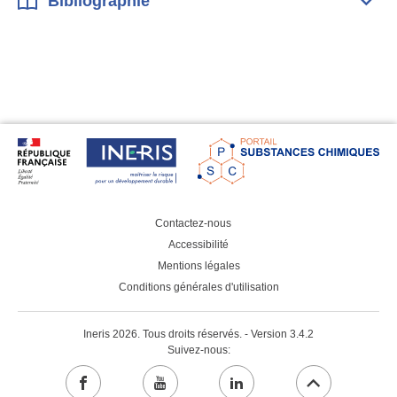
Bibliographie
Dépli
Bibl
Contactez-nous
Accessibilité
Mentions légales
Conditions générales d'utilisation
Ineris 2026. Tous droits réservés. - Version 3.4.2
Suivez-nous:
facebook
youtube
linkedin
Aller