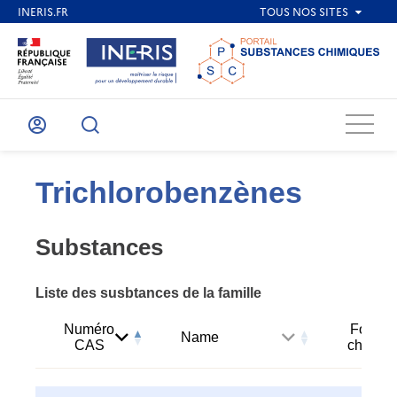
Menu
Mon
Recherche
compte
Trichlorobenzènes
Substances
Liste des susbtances de la famille
Numéro
Formul
Name
CAS
chimiq