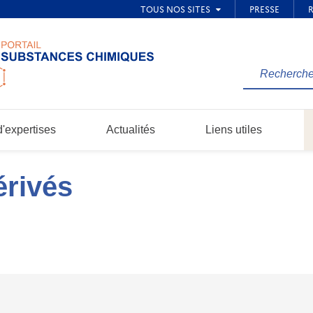
Rechercher
une
information
dans
'expertises
Actualités
Liens utiles
le
site...
érivés