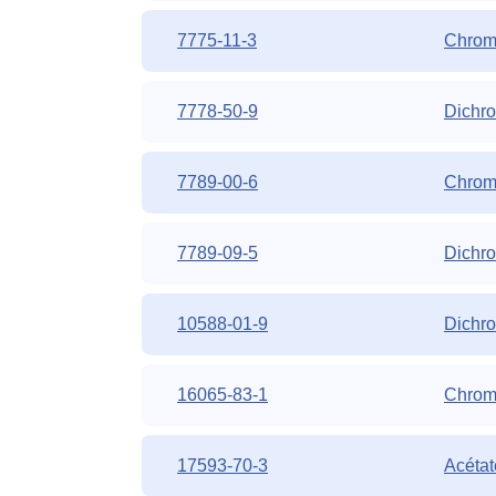
7775-11-3
Chroma
7778-50-9
Dichro
7789-00-6
Chroma
7789-09-5
Dichr
10588-01-9
Dichro
16065-83-1
Chromi
17593-70-3
Acétat