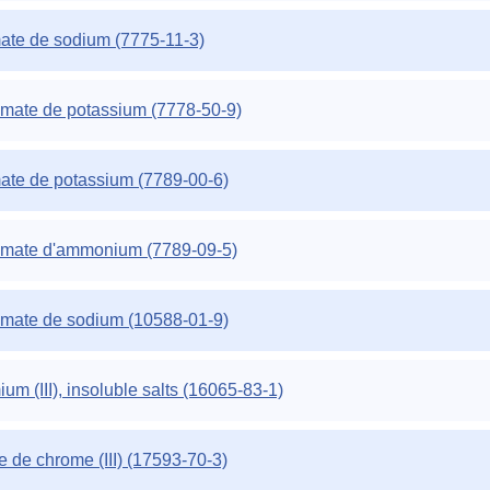
te de sodium (7775-11-3)
mate de potassium (7778-50-9)
te de potassium (7789-00-6)
omate d'ammonium (7789-09-5)
mate de sodium (10588-01-9)
um (III), insoluble salts (16065-83-1)
e de chrome (III) (17593-70-3)