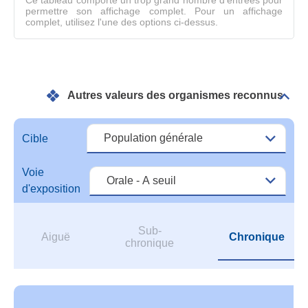
Ce tableau comporte un trop grand nombre d'entrées pour
permettre son affichage complet. Pour un affichage
complet, utilisez l'une des options ci-dessus.
Autres valeurs des organismes reconnus
Dépli
Autr
vale
des
Cible
orga
reco
Voie
d'exposition
Sub-
Aiguë
Chronique
chronique