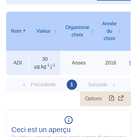
Année
Organisme
Nom
Valeur
du
choix
choix
Valeurs
Nom
Valeur
Organisme
Année
30
de
choix
du
ADI
Anses
2016
htt
-1
-1
µg.kg
.j
l'ANSES
choix
et/ou
de
Précédente
1
Suivante
l'INERIS
Options
Télécharg
Affich
le
table
en
mode
Ceci est un aperçu
compl