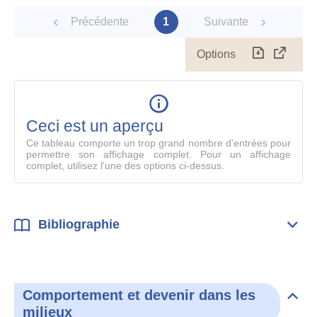
Précédente
1
Suivante
Options
Télécharg
Affich
le
table
en
mode
Ceci est un aperçu
compl
Ce tableau comporte un trop grand nombre d'entrées pour
permettre son affichage complet. Pour un affichage
complet, utilisez l'une des options ci-dessus.
Bibliographie
Dépli
Bibl
Comportement et devenir dans les
Dépli
milieux
Com