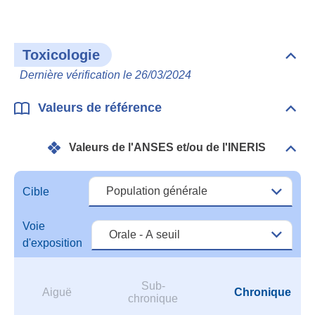
Bibl
Toxicologie
Dépli
Toxi
Dernière vérification le 26/03/2024
Valeurs de référence
Dépli
Vale
de
Valeurs de l'ANSES et/ou de l'INERIS
réfé
Dépli
Vale
de
l'A
Cible
et/o
de
Voie
l'IN
d'exposition
Sub-
Aiguë
Chronique
chronique