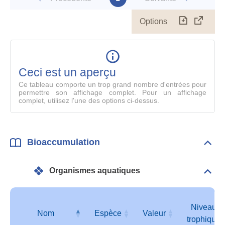
Options
Télécharg
Affich
le
table
en
mode
Ceci est un aperçu
compl
Ce tableau comporte un trop grand nombre d'entrées pour
permettre son affichage complet. Pour un affichage
complet, utilisez l'une des options ci-dessus.
Bioaccumulation
Dépli
Bioa
Organismes aquatiques
Dépli
Orga
aqua
Niveau
Nom
Espèce
Valeur
trophique