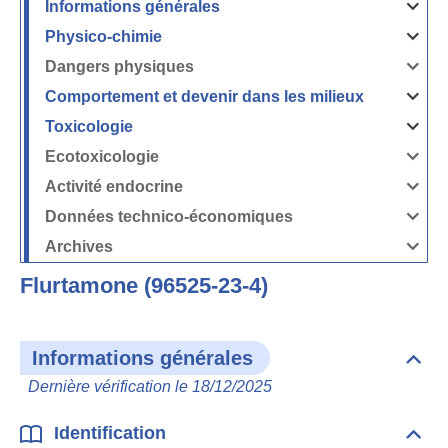
Informations générales
Ouvrir
/
Fermer
Physico-chimie
la
Ouvrir
rubrique
/
Informati
Fermer
Dangers physiques
générales
la
Ouvrir
rubrique
/
Physico-
Fermer
Comportement et devenir dans les milieux
chimie
la
Ouvrir
rubrique
/
Dangers
Fermer
Toxicologie
physique
la
Ouvrir
rubrique
/
Comport
Fermer
Ecotoxicologie
et
la
Ouvrir
devenir
rubrique
/
dans
Toxicolog
Fermer
les
Activité endocrine
la
milieux
Ouvrir
rubrique
/
Ecotoxico
Fermer
Données technico-économiques
la
Ouvrir
rubrique
/
Activité
Fermer
Archives
endocrin
la
Ouvrir
rubrique
/
Données
Fermer
technico-
Flurtamone (96525-23-4)
la
économi
rubrique
Archives
Informations générales
Dépli
Info
Dernière vérification le 18/12/2025
géné
Identification
Dépli