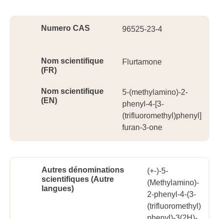
Ident
Numero CAS
96525-23-4
Nom scientifique
Flurtamone
(FR)
Nom scientifique
5-(methylamino)-2-
(EN)
phenyl-4-[3-
(trifluoromethyl)phenyl]
furan-3-one
Autres dénominations
(+-)-5-
scientifiques (Autre
(Methylamino)-
langues)
2-phenyl-4-(3-
(trifluoromethyl)
phenyl)-3(2H)-