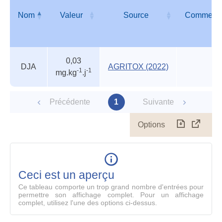
Nom
Valeur
Source
Commenta
Autres
Nom
Valeur
Source
Commenta
0,03
valeurs
DJA
AGRITOX (2022)
-1
-1
mg.kg
.j
des
organismes
reconnus
Précédente
1
Suivante
Options
Télécharg
Affich
le
table
en
mode
Ceci est un aperçu
compl
Ce tableau comporte un trop grand nombre d'entrées pour
permettre son affichage complet. Pour un affichage
complet, utilisez l'une des options ci-dessus.