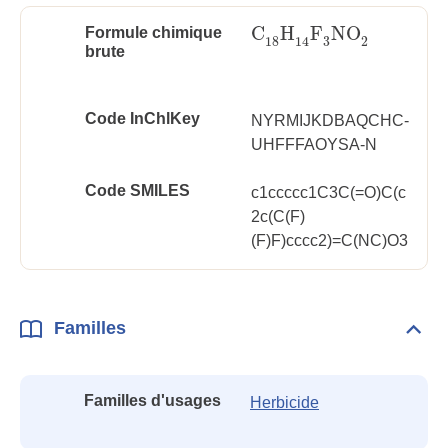
C
H
F
NO
Formule chimique
C
18
H
14
F
3
NO
2
3
18
2
14
brute
Code InChlKey
NYRMIJKDBAQCHC-
UHFFFAOYSA-N
Code SMILES
c1ccccc1C3C(=O)C(c
2c(C(F)
(F)F)cccc2)=C(NC)O3
Familles
Dépli
Fami
Familles d'usages
Herbicide