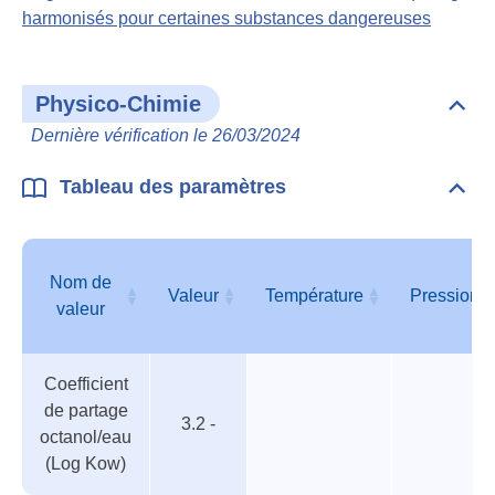
harmonisés pour certaines substances dangereuses
Physico-Chimie
Dépli
Phys
Dernière vérification le 26/03/2024
Chim
Tableau des paramètres
Dépli
Tabl
des
para
Nom de
Valeur
Température
Pression
valeur
Tableau
Nom de
Valeur
Température
Pression
Coefficient
des
valeur
de partage
paramètres
3.2 -
octanol/eau
(Log Kow)