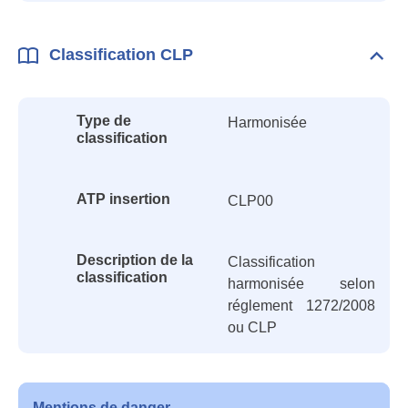
Classification CLP
Dépli
Class
CLP
Type de
Harmonisée
classification
ATP insertion
CLP00
Description de la
Classification
classification
harmonisée selon
réglement 1272/2008
ou CLP
Mentions de danger