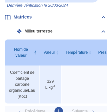
et
Dernière vérification le 26/03/2024
deve
dan
les
Matrices
Dépli
mili
Matr
Milieu terrestre
Dépli
Mili
terre
Nom de
Valeur
Température
Pressi
valeur
Tableau
Nom de
Valeur
Température
Pressi
Coefficient de
des
valeur
partage
paramètres
329
carbone
-1
L.kg
organique/Eau
(Koc)
Précédente
1
Suivante