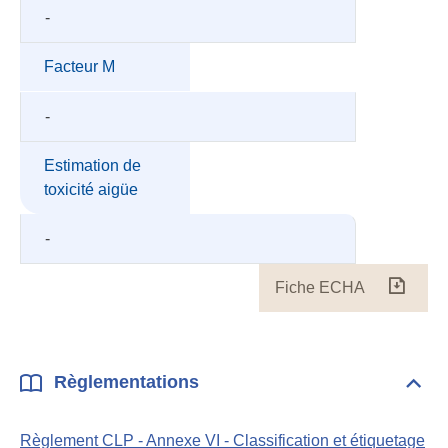
-
Facteur M
-
Estimation de
toxicité aigüe
-
Fiche ECHA
Fiche
ECH
Règlementations
Dépli
Règl
Règlement CLP - Annexe VI - Classification et étiquetage