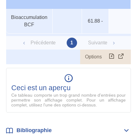
Organismes
Nom
Espèce
Valeur
Niveau
Bioaccumulation
aquatiques
trophique
61.88 -
BCF
Précédente
1
Suivante
Options
Télécharg
Affich
le
table
en
mode
Ceci est un aperçu
compl
Ce tableau comporte un trop grand nombre d'entrées pour
permettre son affichage complet. Pour un affichage
complet, utilisez l'une des options ci-dessus.
Bibliographie
Dépli