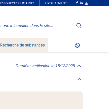
Recherche
Recherche de substances
Mon
compte
Dernière vérification le 18/12/2025
Déplier/replier
Informations
générales
Déplier/replier
Identification