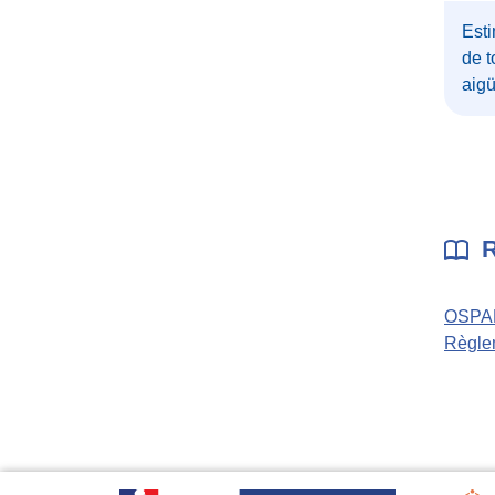
Esti
de t
aig
R
OSPAR
Règlem