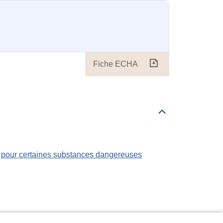
Fiche ECHA
Fiche
ECHA
Déplier/replier
Règlementations
s pour certaines substances dangereuses