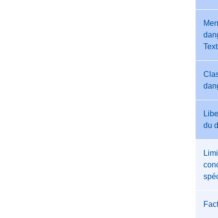
Men
dang
Tex
Clas
dan
Libe
du 
Limi
conc
spéc
Fac