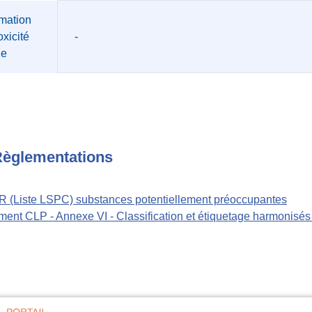
mation
oxicité
-
üe
èglementations
 (Liste LSPC) substances potentiellement préoccupantes
ent CLP - Annexe VI - Classification et étiquetage harmonisé