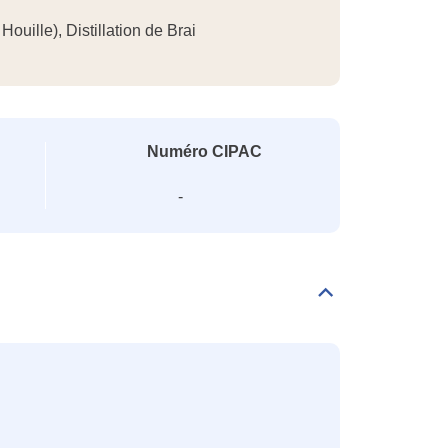
uille), Distillation de Brai
Numéro CIPAC
-
Déplier/replier
Classification
CLP