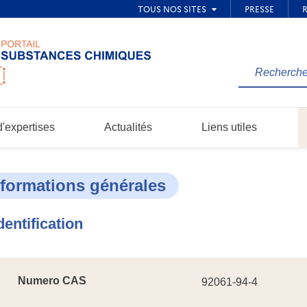
Rechercher
une
information
dans
'expertises
Actualités
Liens utiles
le
site...
nformations générales
dentification
Numero CAS
92061-94-4