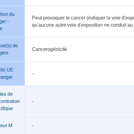
tion du
Peut provoquer le cancer (indiquer la voie d'expo
er -
qu'aucune autre voie d'exposition ne conduit a
te
se(s) de
Cancerogénicité
gers
llé UE
-
danger
tes de
entration
-
ifique
teur M
-