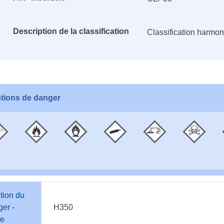
Description de la classification
Classification harmo
tions de danger
tion du
er -
H350
e