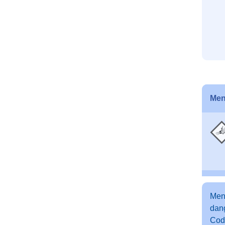
Men
Men
dang
Cod