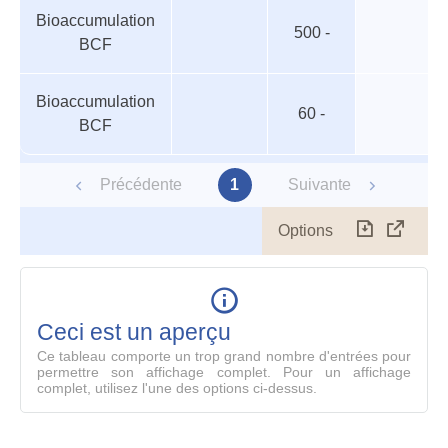
Bioaccumulation
500 -
BCF
Bioaccumulation
60 -
BCF
Précédente
1
Suivante
Options
Télécharg
Affich
le
table
en
mode
Ceci est un aperçu
compl
Ce tableau comporte un trop grand nombre d'entrées pour
permettre son affichage complet. Pour un affichage
complet, utilisez l'une des options ci-dessus.