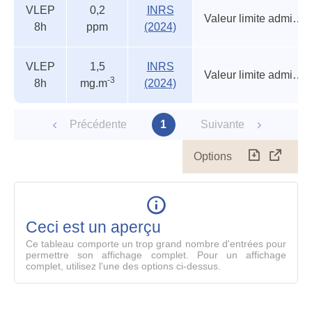
VLEP
0,2
INRS
réglementaires
Valeur limite admise (circulaire)
8h
ppm
(2024)
VLEP
1,5
INRS
Valeur limite admise (circulaire)
-3
8h
mg.m
(2024)
Précédente
1
Suivante
Options
Télécharg
Affich
le
table
en
mode
Ceci est un aperçu
compl
Ce tableau comporte un trop grand nombre d'entrées pour
permettre son affichage complet. Pour un affichage
complet, utilisez l'une des options ci-dessus.