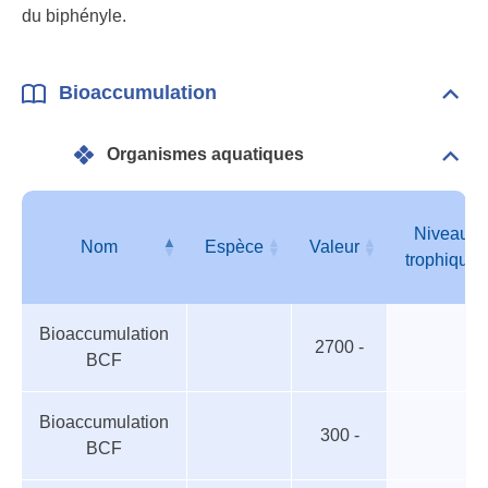
du biphényle.
Bioaccumulation
Dépli
Bioa
Organismes aquatiques
Dépli
Orga
aqua
Niveau
Nom
Espèce
Valeur
trophique
Organismes
Nom
Espèce
Valeur
Niveau
Bioaccumulation
aquatiques
trophique
2700 -
BCF
Bioaccumulation
300 -
BCF