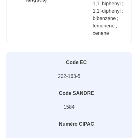
1,1'-biphenyl ;
1,1'-diphenyl ;
bibenzene ;
lemonene ;
xenene
Code EC
202-163-5
Code SANDRE
1584
Numéro CIPAC
-