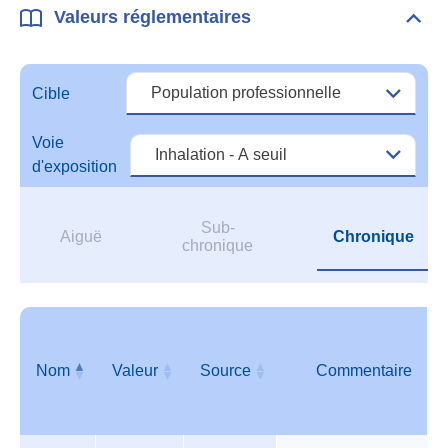
Valeurs réglementaires
Dépli
Vale
régl
Cible
Voie
d'exposition
Sub-
Aiguë
Chronique
chronique
Nom
Valeur
Source
Commentaire
Valeurs
Nom
Valeur
Source
Commentaire