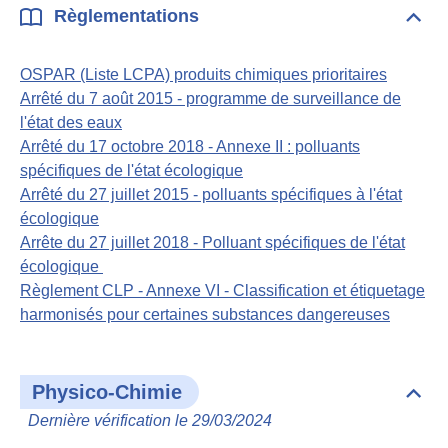
Règlementations
Dépli
Règl
OSPAR (Liste LCPA) produits chimiques prioritaires
Arrêté du 7 août 2015 - programme de surveillance de
l'état des eaux
Arrêté du 17 octobre 2018 - Annexe II : polluants
spécifiques de l'état écologique
Arrêté du 27 juillet 2015 - polluants spécifiques à l'état
écologique
Arrête du 27 juillet 2018 - Polluant spécifiques de l'état
écologique
Règlement CLP - Annexe VI - Classification et étiquetage
harmonisés pour certaines substances dangereuses
Physico-Chimie
Dépli
Phys
Dernière vérification le 29/03/2024
Chim