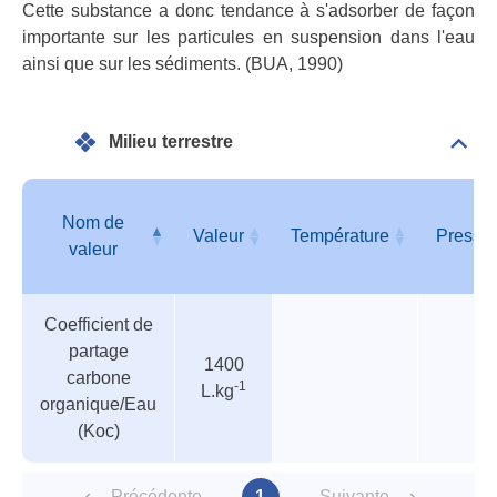
Cette substance a donc tendance à s'adsorber de façon
importante sur les particules en suspension dans l'eau
ainsi que sur les sédiments. (BUA, 1990)
Milieu terrestre
Dépli
Mili
terre
Nom de
Valeur
Température
Pressi
valeur
Tableau
Nom de
Valeur
Température
Pressi
Coefficient de
des
valeur
partage
paramètres
1400
carbone
-1
L.kg
organique/Eau
(Koc)
Précédente
1
Suivante