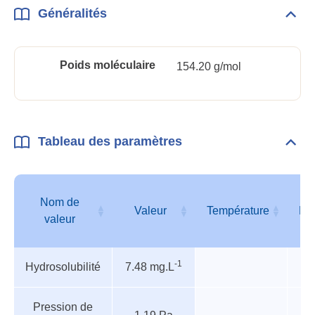
Généralités
Dépli
Géné
Poids moléculaire
154.20 g/mol
Tableau des paramètres
Dépli
Tabl
des
para
Nom de
Valeur
Température
Pr
valeur
Tableau
Nom de
Valeur
Température
Pr
-1
Hydrosolubilité
7.48 mg.L
des
valeur
paramètres
Pression de