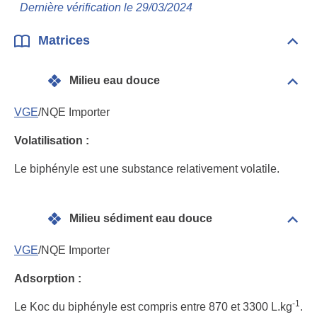
Dernière vérification le 29/03/2024
deve
dan
les
Matrices
Dépli
mili
Matr
Milieu eau douce
Dépli
Mili
eau
VGE
/NQE Importer
dou
Volatilisation :
Le biphényle est une substance relativement volatile.
Milieu sédiment eau douce
Dépli
Mili
sédi
VGE
/NQE Importer
eau
dou
Adsorption :
-1
Le Koc du biphényle est compris entre 870 et 3300 L.kg
.