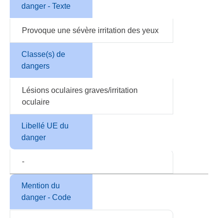
danger - Texte
Provoque une sévère irritation des yeux
Classe(s) de
dangers
Lésions oculaires graves/irritation
oculaire
Libellé UE du
danger
-
Mention du
danger - Code