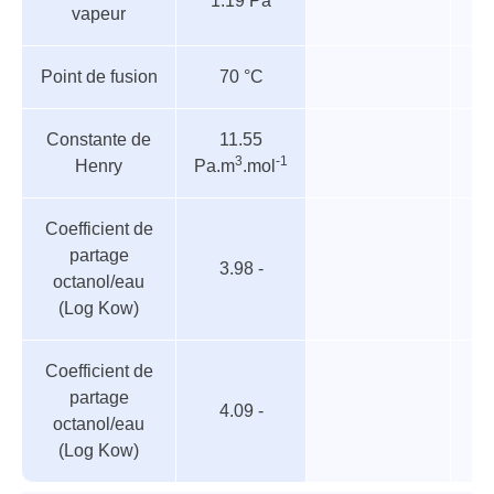
1.19 Pa
vapeur
Point de fusion
70 °C
Constante de
11.55
3
-1
Henry
Pa.m
.mol
Coefficient de
partage
3.98 -
octanol/eau
(Log Kow)
Coefficient de
partage
4.09 -
octanol/eau
(Log Kow)