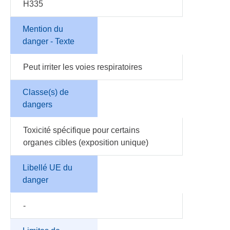
H335
Mention du
danger - Texte
Peut irriter les voies respiratoires
Classe(s) de
dangers
Toxicité spécifique pour certains
organes cibles (exposition unique)
Libellé UE du
danger
-