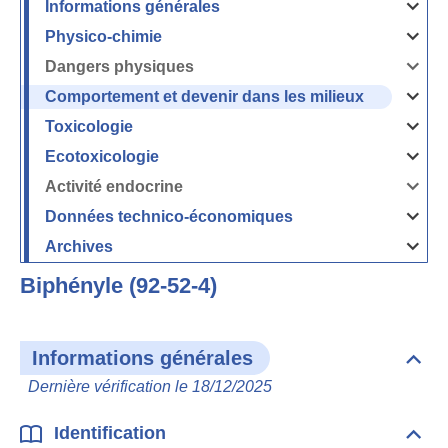
Informations générales
Ouvrir
/
Fermer
Physico-chimie
la
Ouvrir
rubrique
/
Informati
Fermer
Dangers physiques
générales
la
Ouvrir
rubrique
/
Physico-
Fermer
Comportement et devenir dans les milieux
chimie
la
Ouvrir
rubrique
/
Dangers
Fermer
Toxicologie
physique
la
Ouvrir
rubrique
/
Comport
Fermer
Ecotoxicologie
et
la
Ouvrir
devenir
rubrique
/
dans
Toxicolog
Fermer
les
Activité endocrine
la
milieux
Ouvrir
rubrique
/
Ecotoxico
Fermer
Données technico-économiques
la
Ouvrir
rubrique
/
Activité
Fermer
Archives
endocrin
la
Ouvrir
rubrique
/
Données
Fermer
technico-
Biphényle (92-52-4)
la
économi
rubrique
Archives
Informations générales
Dépli
Info
Dernière vérification le 18/12/2025
géné
Identification
Dépli