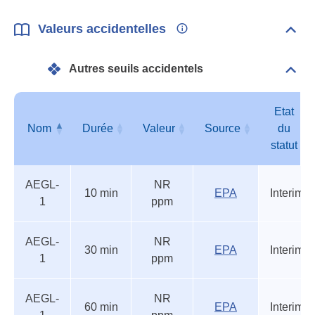
Valeurs accidentelles
Dépli
Vale
acci
Autres seuils accidentels
Dépli
Autr
seui
acci
Etat
Nom
Durée
Valeur
Source
du
statut
Autres
Nom
Durée
Valeur
Source
Etat
AEGL-
NR
seuils
du
10 min
EPA
Interim
1
ppm
accidentels
statut
AEGL-
NR
30 min
EPA
Interim
1
ppm
AEGL-
NR
60 min
EPA
Interim