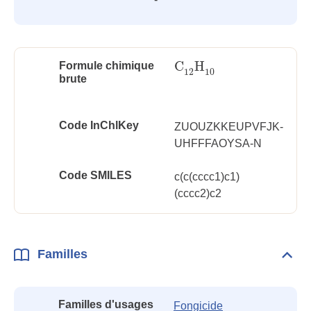
C
H
Formule chimique
C
12
H
10
12
10
brute
Code InChlKey
ZUOUZKKEUPVFJK-
UHFFFAOYSA-N
Code SMILES
c(c(cccc1)c1)
(cccc2)c2
Familles
Dépli
Fami
Familles d'usages
Fongicide