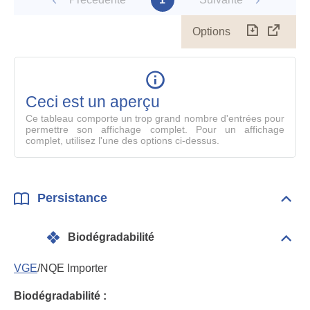
Options
Télécharg
Affich
le
table
en
mode
Ceci est un aperçu
compl
Ce tableau comporte un trop grand nombre d'entrées pour
permettre son affichage complet. Pour un affichage
complet, utilisez l'une des options ci-dessus.
Persistance
Dépli
Pers
Biodégradabilité
Dépli
Info
géné
VGE
/NQE Importer
Biodégradabilité :