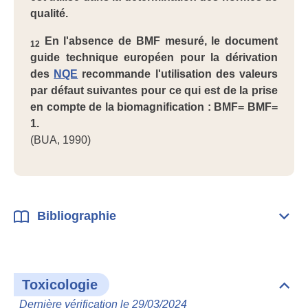
qualité.
En l'absence de BMF mesuré, le document
1
2
guide technique européen pour la dérivation
des
NQE
recommande l'utilisation des valeurs
par défaut suivantes pour ce qui est de la prise
en compte de la biomagnification : BMF= BMF=
1.
(BUA, 1990)
Bibliographie
Dépli
Bibl
Toxicologie
Dépli
Toxi
Dernière vérification le 29/03/2024