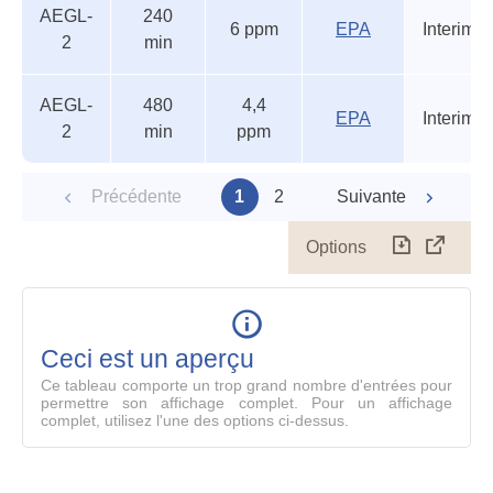
AEGL-
240
6 ppm
EPA
Interim
2
min
AEGL-
480
4,4
EPA
Interim
2
min
ppm
Précédente
1
2
Suivante
Options
Télécharg
Affich
le
table
en
mode
Ceci est un aperçu
compl
Ce tableau comporte un trop grand nombre d'entrées pour
permettre son affichage complet. Pour un affichage
complet, utilisez l'une des options ci-dessus.