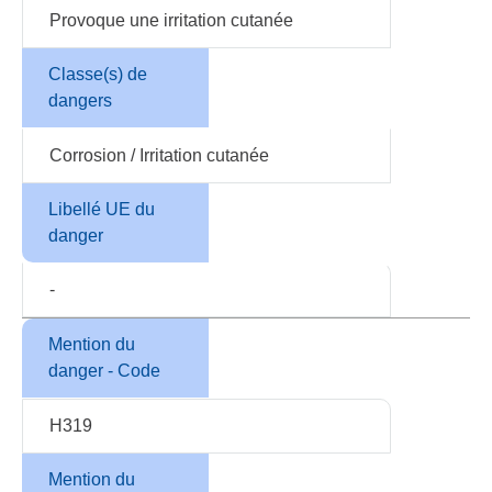
Provoque une irritation cutanée
Classe(s) de
dangers
Corrosion / Irritation cutanée
Libellé UE du
danger
-
Mention du
danger - Code
H319
Mention du