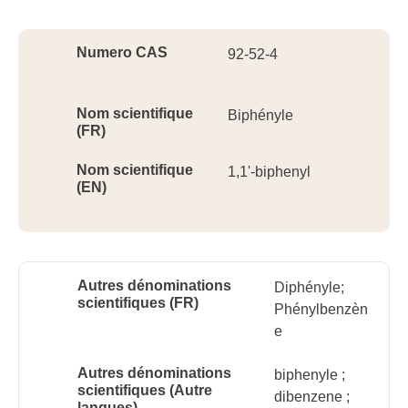
Ident
Numero CAS
92-52-4
Nom scientifique
Biphényle
(FR)
Nom scientifique
1,1'-biphenyl
(EN)
Autres dénominations
Diphényle;
scientifiques (FR)
Phénylbenzèn
e
Autres dénominations
biphenyle ;
scientifiques (Autre
dibenzene ;
langues)