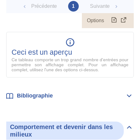
Précédente
1
Suivante
Options
Télécharg
Affich
le
table
en
mode
Ceci est un aperçu
compl
Ce tableau comporte un trop grand nombre d'entrées pour
permettre son affichage complet. Pour un affichage
complet, utilisez l'une des options ci-dessus.
Bibliographie
Dépli
Bibl
Comportement et devenir dans les
Dépli
milieux
Com
et