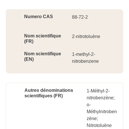
Ident
Numero CAS
88-72-2
Nom scientifique
2-nitrotoluène
(FR)
Nom scientifique
1-methyl-2-
(EN)
nitrobenzene
Autres dénominations
1-Méthyl-2-
scientifiques (FR)
nitrobenzène;
o-
Méthylnitroben
zène;
Nitrotoluène