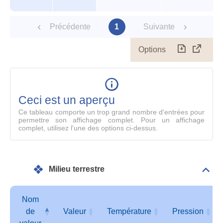
Précédente
1
Suivante
Options
Télécharg
Affich
le
table
en
mode
Ceci est un aperçu
compl
Ce tableau comporte un trop grand nombre d'entrées pour
permettre son affichage complet. Pour un affichage
complet, utilisez l'une des options ci-dessus.
Milieu terrestre
Dépli
Mili
terre
Nom
de
Valeur
Température
Pression