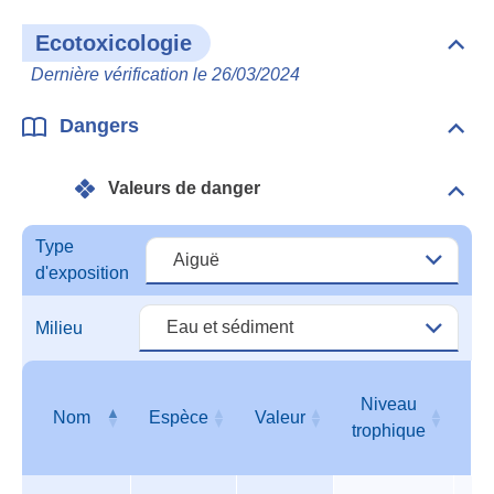
Ecotoxicologie
Dépli
Ecot
Dernière vérification le 26/03/2024
Dangers
Dépli
Dan
Valeurs de danger
Dépli
Vale
de
Type
dang
d'exposition
Milieu
Niveau
Nom
Espèce
Valeur
T
trophique
Valeurs
Nom
Espèce
Valeur
Niveau
T