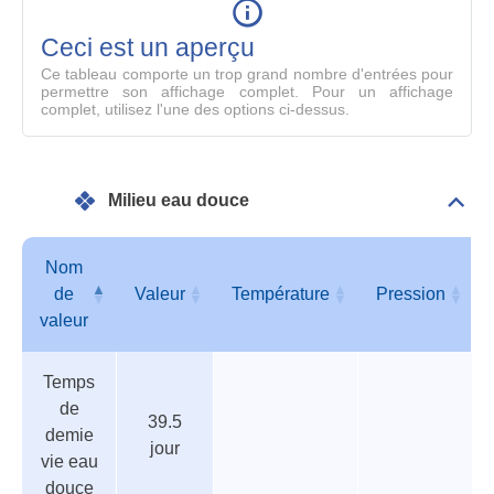
en
mode
Ceci est un aperçu
compl
Ce tableau comporte un trop grand nombre d'entrées pour
permettre son affichage complet. Pour un affichage
complet, utilisez l'une des options ci-dessus.
Milieu eau douce
Dépli
Mili
eau
dou
Nom
de
Valeur
Température
Pression
valeur
Tableau
Nom
Valeur
Température
Pression
Temps
des
de
de
paramètres
valeur
39.5
demie
jour
vie eau
douce