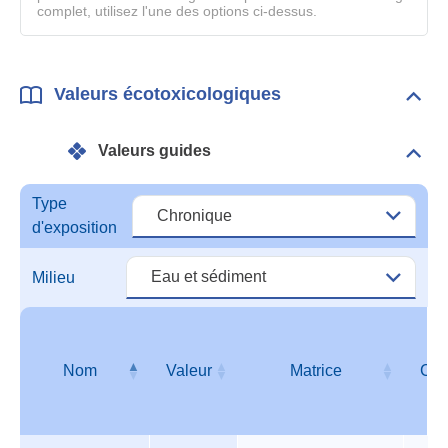
complet, utilisez l'une des options ci-dessus.
Valeurs écotoxicologiques
Dépli
Vale
écot
Valeurs guides
Dépli
Vale
guid
Type
d'exposition
Milieu
Nom
Valeur
Matrice
Cib
Valeurs
Nom
Valeur
Matrice
Cib