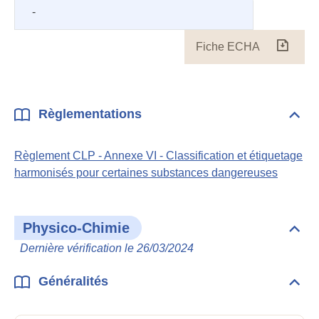
-
Fiche ECHA
Fiche
ECH
Règlementations
Dépli
Règl
Règlement CLP - Annexe VI - Classification et étiquetage
harmonisés pour certaines substances dangereuses
Physico-Chimie
Dépli
Phys
Dernière vérification le 26/03/2024
Chim
Généralités
Dépli
Géné