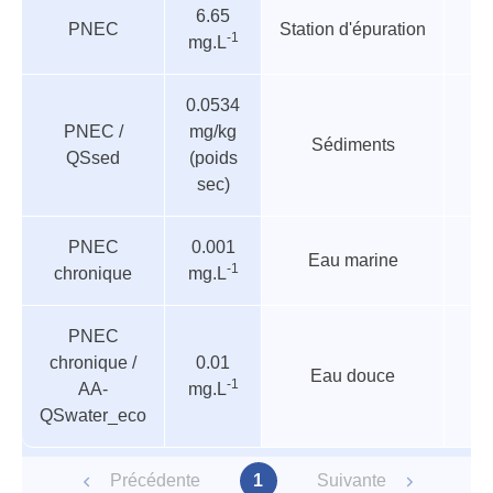
6.65
guides
PNEC
Station d'épuration
-1
mg.L
0.0534
PNEC /
mg/kg
Sédiments
QSsed
(poids
sec)
PNEC
0.001
Eau marine
-1
chronique
mg.L
PNEC
chronique /
0.01
Eau douce
-1
AA-
mg.L
QSwater_eco
Précédente
1
Suivante