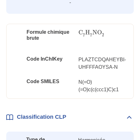
-
C
H
NO
Formule chimique
C
7
H
7
NO
2
2
7
7
brute
Code InChlKey
PLAZTCDQAHEYBI-
UHFFFAOYSA-N
Code SMILES
N(=O)
(=O)c(c(ccc1)C)c1
Classification CLP
Dépli
Class
CLP
Type de