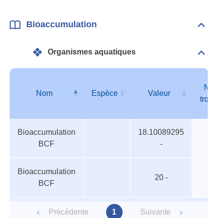
Bioaccumulation
Dépli
Bioa
Organismes aquatiques
Dépli
Orga
aqua
Niv
Nom
Espèce
Valeur
trop
Organismes
Nom
Espèce
Valeur
Niv
Bioaccumulation
18.10089295
aquatiques
trop
BCF
-
Bioaccumulation
20 -
BCF
Précédente
1
Suivante