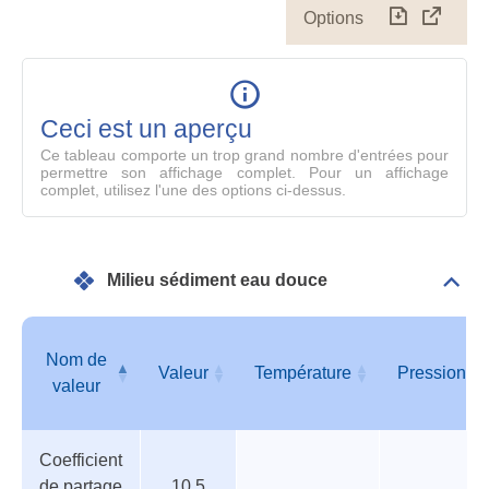
Options
Télécharg
Affich
le
table
en
mode
Ceci est un aperçu
compl
Ce tableau comporte un trop grand nombre d'entrées pour
permettre son affichage complet. Pour un affichage
complet, utilisez l'une des options ci-dessus.
Milieu sédiment eau douce
Dépli
Mili
sédi
eau
Nom de
dou
Valeur
Température
Pression
valeur
Tableau
Nom de
Valeur
Température
Pression
Coefficient
des
valeur
de partage
10.5