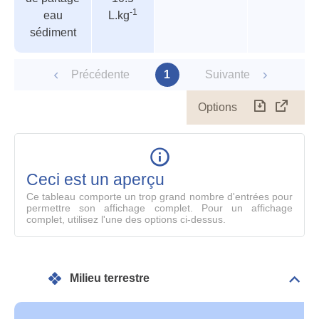
paramètres
-1
eau
L.kg
sédiment
Précédente
1
Suivante
Options
Télécharg
Affich
le
table
en
mode
Ceci est un aperçu
compl
Ce tableau comporte un trop grand nombre d'entrées pour
permettre son affichage complet. Pour un affichage
complet, utilisez l'une des options ci-dessus.
Milieu terrestre
Dépli
Mili
terre