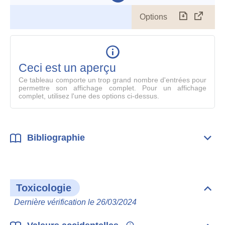
Options
Télécharg
Affich
le
table
en
mode
Ceci est un aperçu
compl
Ce tableau comporte un trop grand nombre d'entrées pour
permettre son affichage complet. Pour un affichage
complet, utilisez l'une des options ci-dessus.
Bibliographie
Dépli
Bibl
Toxicologie
Dépli
Toxi
Dernière vérification le 26/03/2024