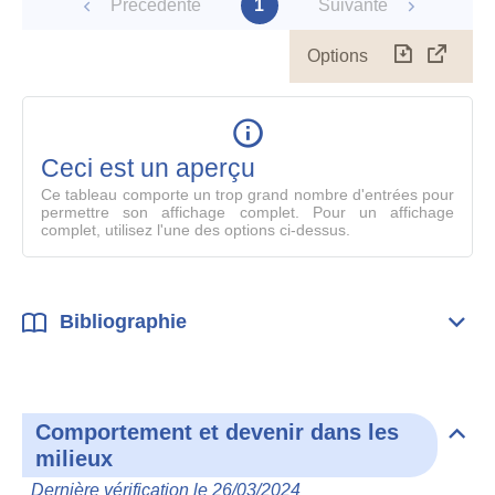
Précédente
1
Suivante
Options
Télécharg
Affich
le
table
en
mode
Ceci est un aperçu
compl
Ce tableau comporte un trop grand nombre d'entrées pour
permettre son affichage complet. Pour un affichage
complet, utilisez l'une des options ci-dessus.
Bibliographie
Dépli
Bibl
Comportement et devenir dans les
Dépli
milieux
Com
et
Dernière vérification le 26/03/2024