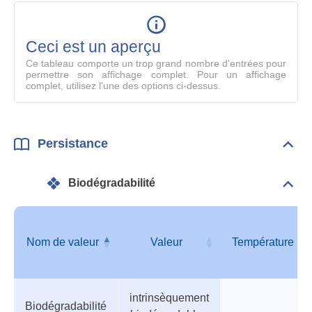
table
en
mode
Ceci est un aperçu
compl
Ce tableau comporte un trop grand nombre d'entrées pour
permettre son affichage complet. Pour un affichage
complet, utilisez l'une des options ci-dessus.
Persistance
Dépli
Pers
Biodégradabilité
Dépli
Info
géné
Nom de valeur
Valeur
Température
Tableau
Nom de valeur
Valeur
Température
intrinsèquement
des
Biodégradabilité