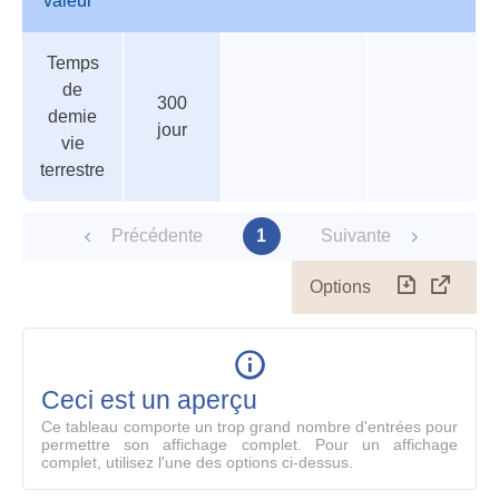
valeur
Tableau
Nom
Valeur
Température
Pression
Temps
des
de
de
paramètres
valeur
300
demie
jour
vie
terrestre
Précédente
1
Suivante
Options
Télécharg
Affich
le
table
en
mode
Ceci est un aperçu
compl
Ce tableau comporte un trop grand nombre d'entrées pour
permettre son affichage complet. Pour un affichage
complet, utilisez l'une des options ci-dessus.