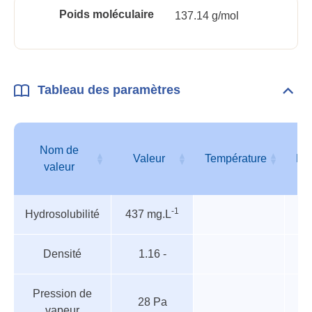
Poids moléculaire
137.14 g/mol
Tableau des paramètres
Dépli
Tabl
des
para
Nom de
Valeur
Température
Pr
valeur
Tableau
Nom de
Valeur
Température
Pr
-1
Hydrosolubilité
437 mg.L
des
valeur
paramètres
Densité
1.16 -
Pression de
28 Pa
vapeur