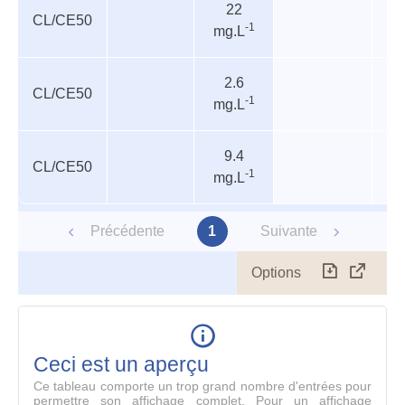
22
de
trophique
CL/CE50
-1
mg.L
danger
2.6
CL/CE50
In
-1
mg.L
9.4
CL/CE50
P
-1
mg.L
Précédente
1
Suivante
Options
Télécharg
Affich
le
table
en
mode
Ceci est un aperçu
compl
Ce tableau comporte un trop grand nombre d'entrées pour
permettre son affichage complet. Pour un affichage