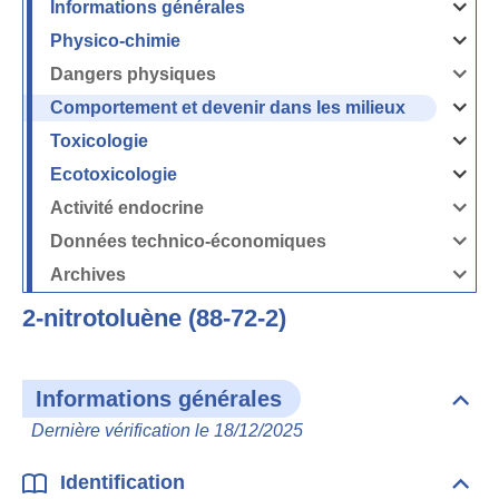
Informations générales
Ouvrir
/
Fermer
Physico-chimie
la
Ouvrir
rubrique
/
Informati
Fermer
Dangers physiques
générales
la
Ouvrir
rubrique
/
Physico-
Fermer
Comportement et devenir dans les milieux
chimie
la
Ouvrir
rubrique
/
Dangers
Fermer
Toxicologie
physique
la
Ouvrir
rubrique
/
Comport
Fermer
Ecotoxicologie
et
la
Ouvrir
devenir
rubrique
/
dans
Toxicolog
Fermer
les
Activité endocrine
la
milieux
Ouvrir
rubrique
/
Ecotoxico
Fermer
Données technico-économiques
la
Ouvrir
rubrique
/
Activité
Fermer
Archives
endocrin
la
Ouvrir
rubrique
/
Données
Fermer
technico-
2-nitrotoluène (88-72-2)
la
économi
rubrique
Archives
Informations générales
Dépli
Info
Dernière vérification le 18/12/2025
géné
Identification
Dépli