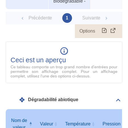
biodégradable -
paramètres
Précédente
1
Suivante
Options
Télécharg
Affich
le
table
en
mode
Ceci est un aperçu
compl
Ce tableau comporte un trop grand nombre d'entrées pour
permettre son affichage complet. Pour un affichage
complet, utilisez l'une des options ci-dessus.
Dégradabilité abiotique
Dépli
Info
géné
Nom de
Valeur
Température
Pression
valeur