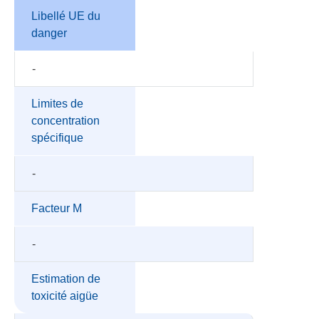
Libellé UE du
danger
-
Limites de
concentration
spécifique
-
Facteur M
-
Estimation de
toxicité aigüe