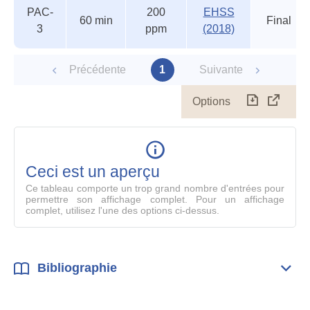
PAC-
200
EHSS
60 min
Final
3
ppm
(2018)
Précédente
1
Suivante
Options
Télécharg
Affich
le
table
en
mode
Ceci est un aperçu
compl
Ce tableau comporte un trop grand nombre d'entrées pour
permettre son affichage complet. Pour un affichage
complet, utilisez l'une des options ci-dessus.
Bibliographie
Dépli
Bibl