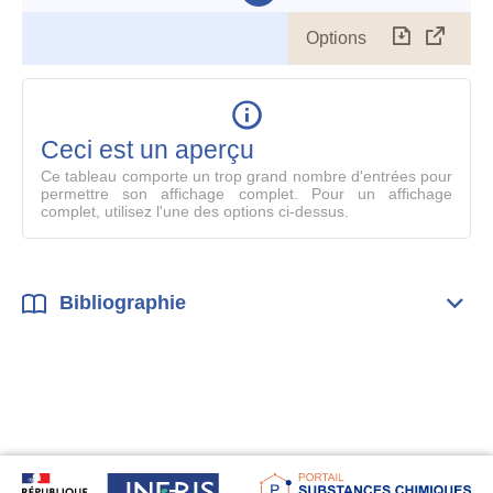
Options
Télécharg
Affich
le
table
en
mode
Ceci est un aperçu
compl
Ce tableau comporte un trop grand nombre d'entrées pour
permettre son affichage complet. Pour un affichage
complet, utilisez l'une des options ci-dessus.
Bibliographie
Dépli
Bibl