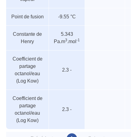
Point de fusion
-9.55 °C
Constante de
5.343
3
-1
Henry
Pa.m
.mol
Coefficient de
partage
2.3 -
octanol/eau
(Log Kow)
Coefficient de
partage
2.3 -
octanol/eau
(Log Kow)