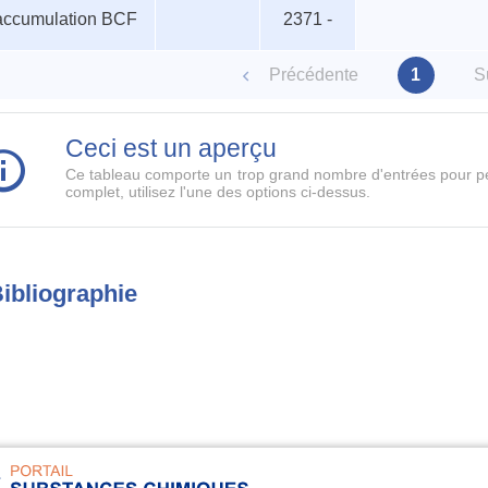
ismes
Nom
Espèce
Valeur
Niveau trophi
accumulation BCF
2371 -
iques
Précédente
1
S
Ceci est un aperçu
Ce tableau comporte un trop grand nombre d'entrées pour pe
complet, utilisez l'une des options ci-dessus.
ibliographie