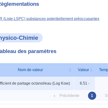
èglementations
 (Liste LSPC) substances potentiellement préoccupantes
hysico-Chimie
ableau des paramètres
Nom de valeur
Valeur
Temp
au
Nom de valeur
Valeur
Temp
ficient de partage octanol/eau (Log Kow)
6.51 -
ètres
Précédente
1
S