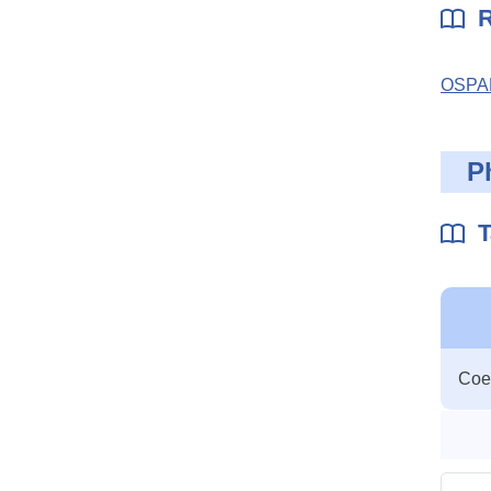
R
OSPAR
P
T
Table
Coef
des
param