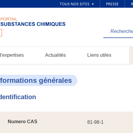
Rechercher
une
information
dans
'expertises
Actualités
Liens utiles
le
site...
nformations générales
dentification
Numero CAS
81-98-1