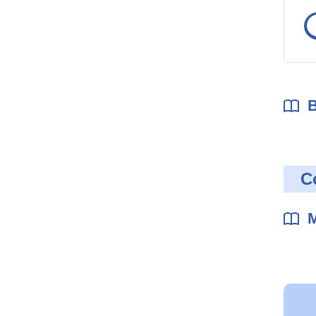
B
C
M