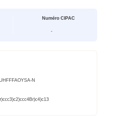
Numéro CIPAC
-
-UHFFFAOYSA-N
r)ccc3)c2)ccc4Br)c4)c13