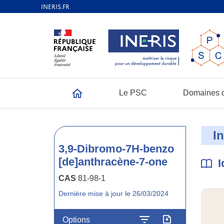
Le PSC
Domaines d
Accueil
I
3,9-Dibromo-7H-benzo
[de]anthracène-7-one
I
CAS
81-98-1
Dernière mise à jour le 26/03/2024
Options