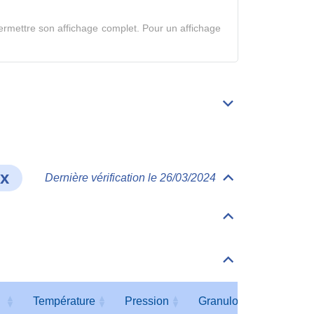
en
rmettre son affichage complet. Pour un affichage
mode
complet
Déplier/replier
Bibliographie
ux
Dernière vérification le 26/03/2024
Déplier/replier
Comportement
et
devenir
Déplier/replier
dans
Matrices
les
milieux
Déplier/replier
Milieu
terrestre
Température
Pression
Granulométrie
Hu