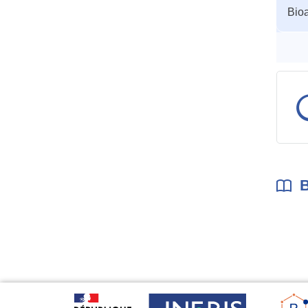
Organ
Bio
aquat
B