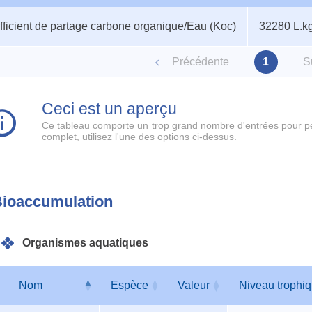
au
Nom de valeur
Valeur
ficient de partage carbone organique/Eau (Koc)
32280 L.k
ètres
Précédente
1
S
Ceci est un aperçu
Ce tableau comporte un trop grand nombre d'entrées pour pe
complet, utilisez l'une des options ci-dessus.
ioaccumulation
Organismes aquatiques
Nom
Espèce
Valeur
Niveau trophi