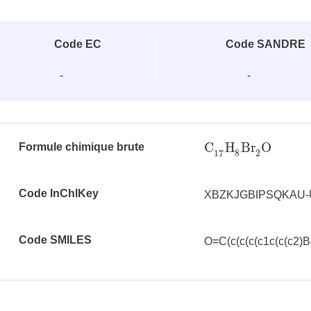
Code EC
Code SANDRE
-
-
C
H
Br
O
Formule chimique brute
C
17
H
8
Br
2
O
8
2
17
Code InChlKey
XBZKJGBIPSQKAU
Code SMILES
O=C(c(c(c(c1c(c(c2)B