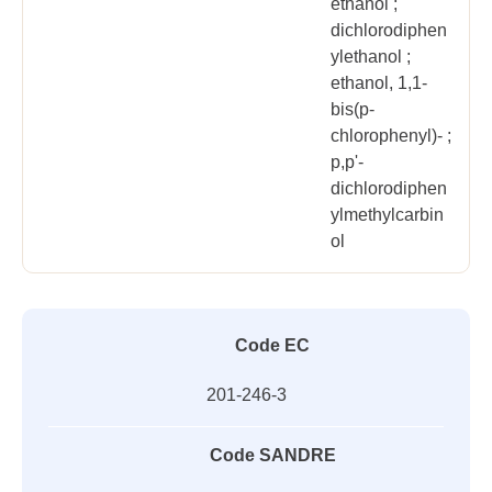
ethanol ;
dichlorodiphen
ylethanol ;
ethanol, 1,1-
bis(p-
chlorophenyl)- ;
p,p'-
dichlorodiphen
ylmethylcarbin
ol
Code EC
201-246-3
Code SANDRE