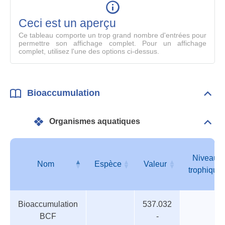
en
mode
Ceci est un aperçu
compl
Ce tableau comporte un trop grand nombre d'entrées pour
permettre son affichage complet. Pour un affichage
complet, utilisez l'une des options ci-dessus.
Bioaccumulation
Dépli
Bioa
Organismes aquatiques
Dépli
Orga
aqua
Niveau
Nom
Espèce
Valeur
trophique
Organismes
Nom
Espèce
Valeur
Niveau
Bioaccumulation
537.032
aquatiques
trophique
BCF
-