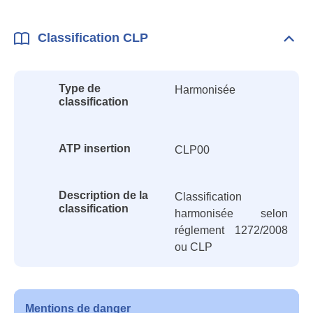
Classification CLP
Dépli
Class
CLP
Type de
Harmonisée
classification
ATP insertion
CLP00
Description de la
Classification
classification
harmonisée selon
réglement 1272/2008
ou CLP
Mentions de danger