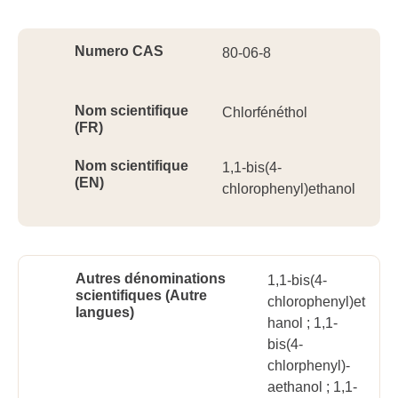
Ident
Numero CAS
80-06-8
Nom scientifique
Chlorfénéthol
(FR)
Nom scientifique
1,1-bis(4-
(EN)
chlorophenyl)ethanol
Autres dénominations
1,1-bis(4-
scientifiques (Autre
chlorophenyl)et
langues)
hanol ; 1,1-
bis(4-
chlorphenyl)-
aethanol ; 1,1-