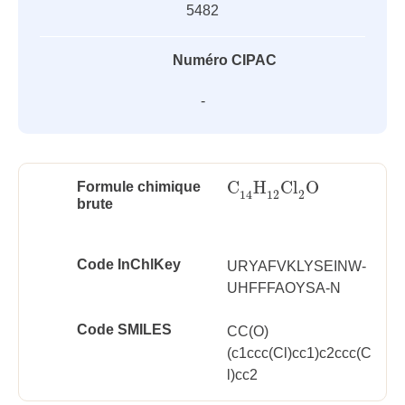
5482
Numéro CIPAC
-
C
H
Cl
O
Formule chimique
C
14
H
12
Cl
2
O
12
2
14
brute
Code InChlKey
URYAFVKLYSEINW-
UHFFFAOYSA-N
Code SMILES
CC(O)
(c1ccc(Cl)cc1)c2ccc(C
l)cc2