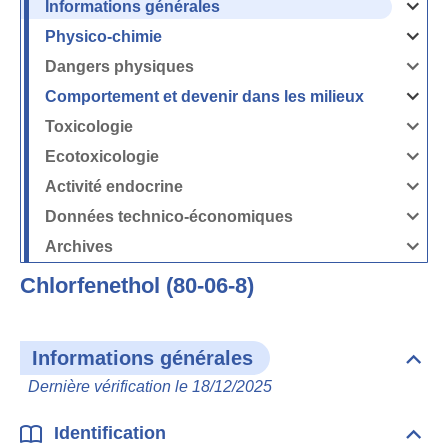
Informations générales
Ouvrir
/
Fermer
Physico-chimie
la
Ouvrir
rubrique
/
Informati
Fermer
Dangers physiques
générales
la
Ouvrir
rubrique
/
Physico-
Fermer
Comportement et devenir dans les milieux
chimie
la
Ouvrir
rubrique
/
Dangers
Fermer
Toxicologie
physique
la
Ouvrir
rubrique
/
Comport
Fermer
Ecotoxicologie
et
la
Ouvrir
devenir
rubrique
/
dans
Toxicolog
Fermer
les
Activité endocrine
la
milieux
Ouvrir
rubrique
/
Ecotoxico
Fermer
Données technico-économiques
la
Ouvrir
rubrique
/
Activité
Fermer
Archives
endocrin
la
Ouvrir
rubrique
/
Données
Fermer
technico-
Chlorfenethol (80-06-8)
la
économi
rubrique
Archives
Informations générales
Dépli
Info
Dernière vérification le 18/12/2025
géné
Identification
Dépli