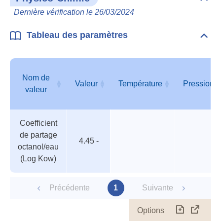
Dépli
Phys
Dernière vérification le 26/03/2024
Chim
Tableau des paramètres
Dépli
Tabl
des
para
Nom de
Valeur
Température
Pression
valeur
Tableau
Nom de
Valeur
Température
Pression
Coefficient
des
valeur
de partage
paramètres
4.45 -
octanol/eau
(Log Kow)
Précédente
1
Suivante
Options
Télécharg
Affich