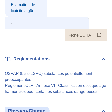
Estimation de
toxicité aigüe
-
Fiche ECHA
Fiche
ECH
Règlementations
Dépli
Règl
OSPAR (Liste LSPC) substances potentiellement
préoccupantes
Règlement CLP - Annexe VI - Classification et étiquetage
harmonisés pour certaines substances dangereuses
Physico-Chimie