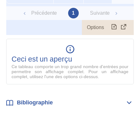
Précédente
1
Suivante
Options
Télécharg
Affich
le
table
en
mode
Ceci est un aperçu
compl
Ce tableau comporte un trop grand nombre d'entrées pour
permettre son affichage complet. Pour un affichage
complet, utilisez l'une des options ci-dessus.
Bibliographie
Dépli
Bibl