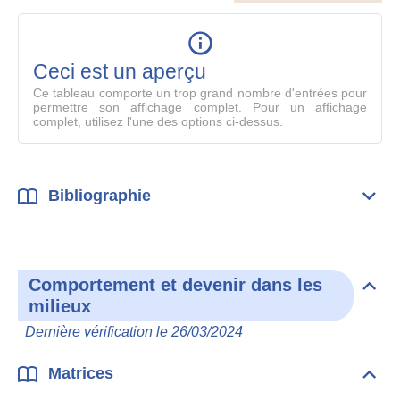
le
table
en
mode
Ceci est un aperçu
compl
Ce tableau comporte un trop grand nombre d'entrées pour
permettre son affichage complet. Pour un affichage
complet, utilisez l'une des options ci-dessus.
Bibliographie
Dépli
Bibl
Comportement et devenir dans les
Dépli
milieux
Com
et
Dernière vérification le 26/03/2024
deve
dan
les
Matrices
Dépli
mili
Matr