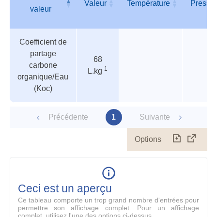
Valeur
Température
Pressi
valeur
Tableau
Nom de
Valeur
Température
Pressi
Coefficient de
des
valeur
partage
paramètres
68
carbone
-1
L.kg
organique/Eau
(Koc)
Précédente
1
Suivante
Options
Télécharg
Affich
le
table
en
mode
Ceci est un aperçu
compl
Ce tableau comporte un trop grand nombre d'entrées pour
permettre son affichage complet. Pour un affichage
complet, utilisez l'une des options ci-dessus.