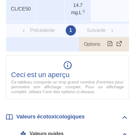
14.7
CL/CE50
-1
mg.L
Précédente
1
Suivante
Options
Télécharg
Affich
le
table
en
mode
Ceci est un aperçu
compl
Ce tableau comporte un trop grand nombre d'entrées pour
permettre son affichage complet. Pour un affichage
complet, utilisez l'une des options ci-dessus.
Valeurs écotoxicologiques
Dépli
Vale
écot
Valeurs guides