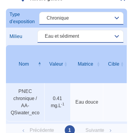
Dépli
Vale
guid
Type
d'exposition
Milieu
Nom
Valeur
Matrice
Cible
Valeurs
Nom
Valeur
Matrice
Cible
PNEC
guides
chronique /
0.41
Eau douce
-1
AA-
mg.L
QSwater_eco
Précédente
1
Suivante