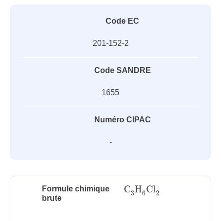
Code EC
201-152-2
Code SANDRE
1655
Numéro CIPAC
-
C
H
Cl
Formule chimique
C
3
H
6
Cl
2
3
6
2
brute