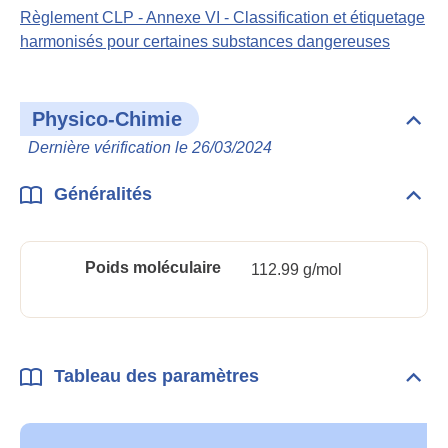
Règlement CLP - Annexe VI - Classification et étiquetage
harmonisés pour certaines substances dangereuses
Physico-Chimie
Dépli
Phys
Dernière vérification le 26/03/2024
Chim
Généralités
Dépli
Géné
Poids moléculaire
112.99 g/mol
Tableau des paramètres
Dépli
Tabl
des
para