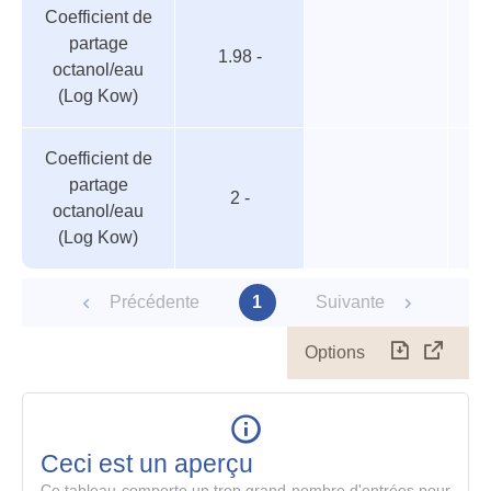
Coefficient de
partage
1.98 -
octanol/eau
(Log Kow)
Coefficient de
partage
2 -
octanol/eau
(Log Kow)
Précédente
1
Suivante
Options
Télécharg
Affich
le
table
en
mode
Ceci est un aperçu
compl
Ce tableau comporte un trop grand nombre d'entrées pour