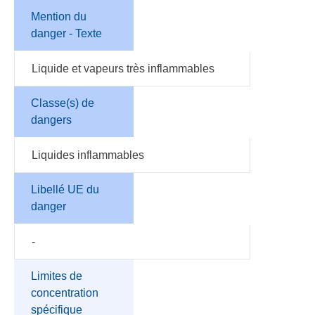
Mention du
danger - Texte
Liquide et vapeurs très inflammables
Classe(s) de
dangers
Liquides inflammables
Libellé UE du
danger
-
Limites de
concentration
spécifique