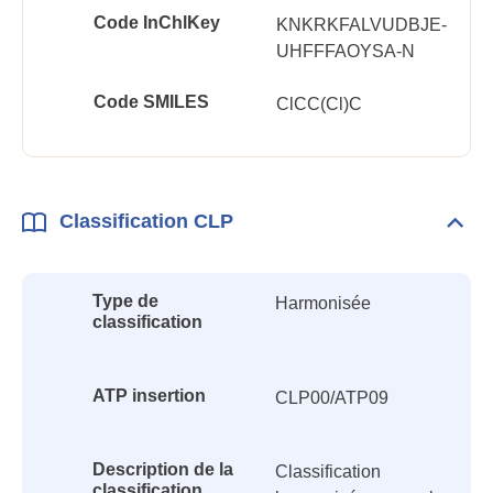
Code InChlKey
KNKRKFALVUDBJE-
UHFFFAOYSA-N
Code SMILES
ClCC(Cl)C
Classification CLP
Dépli
Class
CLP
Type de
Harmonisée
classification
ATP insertion
CLP00/ATP09
Description de la
Classification
classification