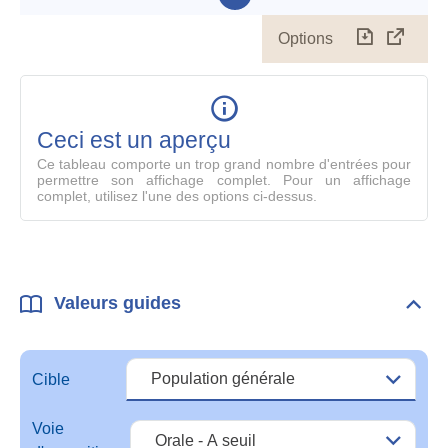
Options
Télécharg
Affich
le
table
en
mode
Ceci est un aperçu
compl
Ce tableau comporte un trop grand nombre d'entrées pour
permettre son affichage complet. Pour un affichage
complet, utilisez l'une des options ci-dessus.
Valeurs guides
Dépli
Vale
guid
Cible
Voie