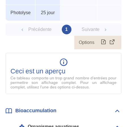
Photolyse
25 jour
Précédente
1
Suivante
Options
Télécharg
Affich
le
table
en
mode
Ceci est un aperçu
compl
Ce tableau comporte un trop grand nombre d'entrées pour
permettre son affichage complet. Pour un affichage
complet, utilisez l'une des options ci-dessus.
Bioaccumulation
Dépli
Bioa
Organismes aquatiques