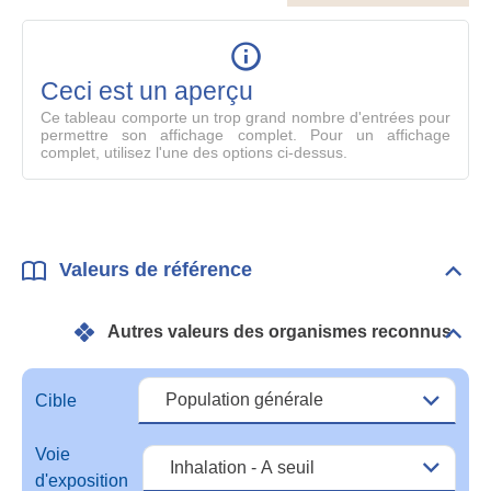
le
table
en
mode
Ceci est un aperçu
compl
Ce tableau comporte un trop grand nombre d'entrées pour
permettre son affichage complet. Pour un affichage
complet, utilisez l'une des options ci-dessus.
Valeurs de référence
Dépli
Vale
de
Autres valeurs des organismes reconnus
réfé
Dépli
Autr
vale
des
Cible
orga
reco
Voie
d'exposition