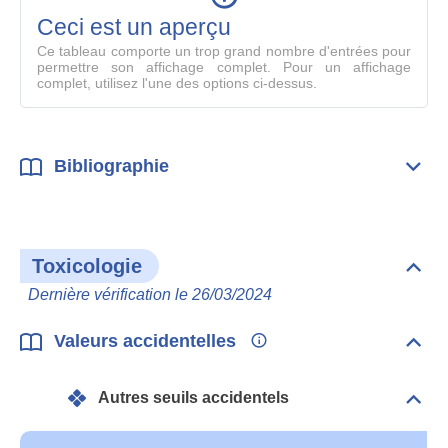
mode
Ceci est un aperçu
compl
Ce tableau comporte un trop grand nombre d'entrées pour
permettre son affichage complet. Pour un affichage
complet, utilisez l'une des options ci-dessus.
Bibliographie
Dépli
Bibl
Toxicologie
Dépli
Toxi
Dernière vérification le 26/03/2024
Valeurs accidentelles
Dépli
Vale
acci
Autres seuils accidentels
Dépli
Autr
seui