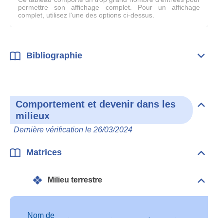
permettre son affichage complet. Pour un affichage
complet, utilisez l'une des options ci-dessus.
Bibliographie
Dépli
Bibl
Comportement et devenir dans les
Dépli
milieux
Com
et
Dernière vérification le 26/03/2024
deve
dan
les
Matrices
Dépli
mili
Matr
Milieu terrestre
Dépli
Mili
terre
Nom de