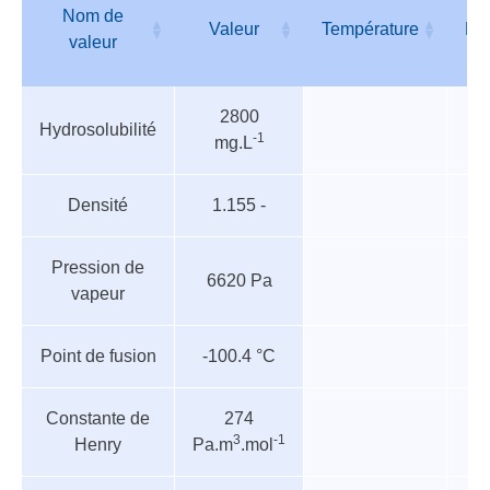
Nom de
Valeur
Température
Pr
valeur
Tableau
Nom de
Valeur
Température
Pr
2800
des
valeur
Hydrosolubilité
-1
mg.L
paramètres
Densité
1.155 -
Pression de
6620 Pa
vapeur
Point de fusion
-100.4 °C
Constante de
274
3
-1
Henry
Pa.m
.mol