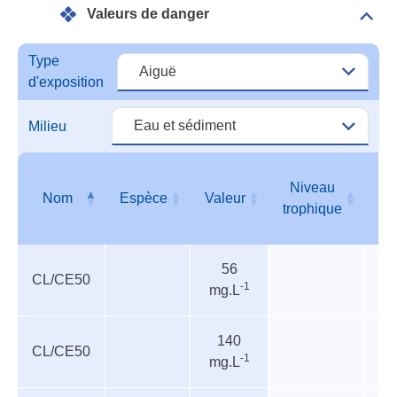
Valeurs de danger
Dépli
Vale
de
Type
dang
d'exposition
Milieu
Niveau
Nom
Espèce
Valeur
T
trophique
Valeurs
Nom
Espèce
Valeur
Niveau
T
56
de
trophique
CL/CE50
In
-1
mg.L
danger
140
CL/CE50
P
-1
mg.L