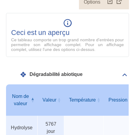
Options
Télécharg
Affich
le
table
en
mode
Ceci est un aperçu
compl
Ce tableau comporte un trop grand nombre d'entrées pour
permettre son affichage complet. Pour un affichage
complet, utilisez l'une des options ci-dessus.
Dégradabilité abiotique
Dépli
Info
géné
Nom de
Valeur
Température
Pression
valeur
Tableau
Nom de
Valeur
Température
Pression
5767
des
valeur
Hydrolyse
jour
paramètres