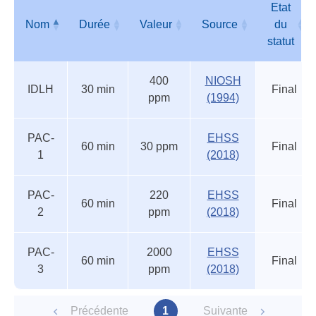
acci
Etat
Nom
Durée
Valeur
Source
du
statut
Autres
Nom
Durée
Valeur
Source
Etat
400
NIOSH
seuils
du
IDLH
30 min
Final
ppm
(1994)
accidentels
statut
PAC-
EHSS
60 min
30 ppm
Final
1
(2018)
PAC-
220
EHSS
60 min
Final
2
ppm
(2018)
PAC-
2000
EHSS
60 min
Final
3
ppm
(2018)
Précédente
1
Suivante