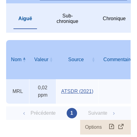
Sub-
Aiguë
Chronique
chronique
Nom
Valeur
Source
Commentaire
Autres
Nom
Valeur
Source
Commentaire
0,02
valeurs
MRL
ATSDR (2021)
ppm
des
organismes
reconnus
Précédente
1
Suivante
Options
Télécharg
Affich
le