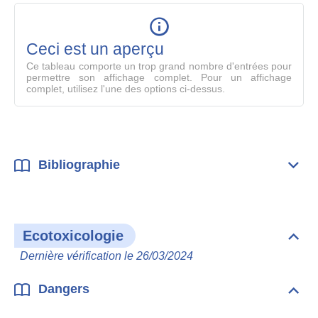
table
en
mode
Ceci est un aperçu
compl
Ce tableau comporte un trop grand nombre d'entrées pour
permettre son affichage complet. Pour un affichage
complet, utilisez l'une des options ci-dessus.
Bibliographie
Dépli
Bibl
Ecotoxicologie
Dépli
Ecot
Dernière vérification le 26/03/2024
Dangers
Dépli
Dan