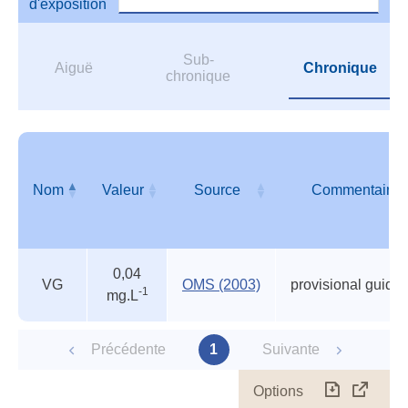
d'exposition
Sub-
Aiguë
Chronique
chronique
Nom
Valeur
Source
Commentaire
Valeurs
Nom
Valeur
Source
Commentaire
0,04
guides
VG
OMS (2003)
-1
mg.L
Précédente
1
Suivante
Options
Télécharg
Affich