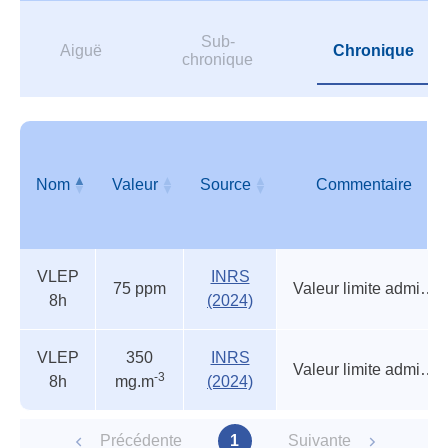
Sub-
Aiguë
Chronique
chronique
Nom
Valeur
Source
Commentaire
Valeurs
Nom
Valeur
Source
Commentaire
VLEP
INRS
réglementaires
75 ppm
Valeur limite admise (circulaire)
8h
(2024)
VLEP
350
INRS
Valeur limite admise (circulaire)
-3
8h
mg.m
(2024)
Précédente
1
Suivante