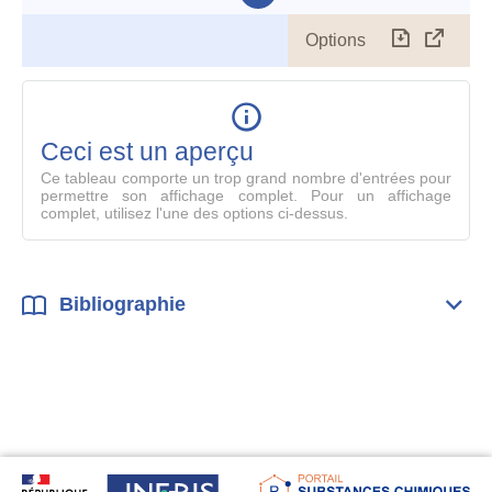
Options
Télécharg
Affich
le
table
en
mode
Ceci est un aperçu
compl
Ce tableau comporte un trop grand nombre d'entrées pour
permettre son affichage complet. Pour un affichage
complet, utilisez l'une des options ci-dessus.
Bibliographie
Dépli
Bibl