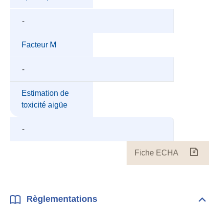
-
Facteur M
-
Estimation de
toxicité aigüe
-
Fiche ECHA
Fiche
ECH
Règlementations
Dépli
Règl