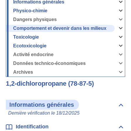
Informations générales
Ouvrir
/
Fermer
Physico-chimie
la
Ouvrir
rubrique
/
Informati
Fermer
Dangers physiques
générales
la
Ouvrir
rubrique
/
Physico-
Fermer
Comportement et devenir dans les milieux
chimie
la
Ouvrir
rubrique
/
Dangers
Fermer
Toxicologie
physique
la
Ouvrir
rubrique
/
Comport
Fermer
Ecotoxicologie
et
la
Ouvrir
devenir
rubrique
/
dans
Toxicolog
Fermer
les
Activité endocrine
la
milieux
Ouvrir
rubrique
/
Ecotoxico
Fermer
Données technico-économiques
la
Ouvrir
rubrique
/
Activité
Fermer
Archives
endocrin
la
Ouvrir
rubrique
/
Données
Fermer
technico-
1,2-dichloropropane (78-87-5)
la
économi
rubrique
Archives
Informations générales
Dépli
Info
Dernière vérification le 18/12/2025
géné
Identification
Dépli