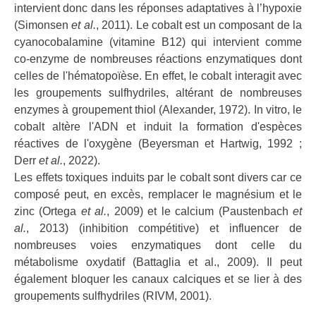
intervient donc dans les réponses adaptatives à l’hypoxie
(Simonsen
et al.
, 2011). Le cobalt est un composant de la
cyanocobalamine (vitamine B12) qui intervient comme
co-enzyme de nombreuses réactions enzymatiques dont
celles de l'hématopoïèse. En effet, le cobalt interagit avec
les groupements sulfhydriles, altérant de nombreuses
enzymes à groupement thiol (Alexander, 1972). In vitro, le
cobalt altère l'ADN et induit la formation d'espèces
réactives de l'oxygène (Beyersman et Hartwig, 1992 ;
Derr
et al.
, 2022).
Les effets toxiques induits par le cobalt sont divers car ce
composé peut, en excès, remplacer le magnésium et le
zinc (Ortega
et al.
, 2009) et le calcium (Paustenbach
et
al.
, 2013) (inhibition compétitive) et influencer de
nombreuses voies enzymatiques dont celle du
métabolisme oxydatif (Battaglia et al., 2009). Il peut
également bloquer les canaux calciques et se lier à des
groupements sulfhydriles (RIVM, 2001).