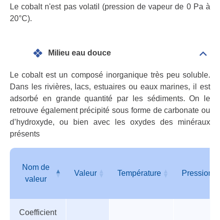
Le cobalt n'est pas volatil (pression de vapeur de 0 Pa à
20°C).
Milieu eau douce
Dépli
Mili
eau
Le cobalt est un composé inorganique très peu soluble.
dou
Dans les rivières, lacs, estuaires ou eaux marines, il est
adsorbé en grande quantité par les sédiments. On le
retrouve également précipité sous forme de carbonate ou
d’hydroxyde, ou bien avec les oxydes des minéraux
présents
Nom de
Valeur
Température
Pression
valeur
Tableau
Nom de
Valeur
Température
Pression
Coefficient
des
valeur