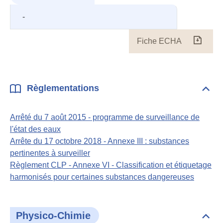
-
Fiche ECHA
Fiche
ECH
Règlementations
Dépli
Règl
Arrêté du 7 août 2015 - programme de surveillance de
l'état des eaux
Arrête du 17 octobre 2018 - Annexe III : substances
pertinentes à surveiller
Règlement CLP - Annexe VI - Classification et étiquetage
harmonisés pour certaines substances dangereuses
Physico-Chimie
Dépli