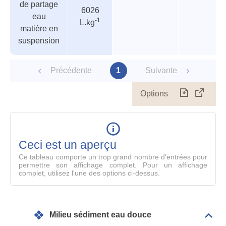
de partage
paramètres
6026
eau
-1
L.kg
matière en
suspension
Précédente
1
Suivante
Options
Télécharg
Affich
le
table
en
mode
Ceci est un aperçu
compl
Ce tableau comporte un trop grand nombre d'entrées pour
permettre son affichage complet. Pour un affichage
complet, utilisez l'une des options ci-dessus.
Milieu sédiment eau douce
Dépli