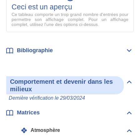
mode
Ceci est un aperçu
compl
Ce tableau comporte un trop grand nombre d'entrées pour
permettre son affichage complet. Pour un affichage
complet, utilisez l'une des options ci-dessus.
Bibliographie
Dépli
Bibl
Comportement et devenir dans les
Dépli
milieux
Com
et
Dernière vérification le 29/03/2024
deve
dan
les
Matrices
Dépli
mili
Matr
Atmosphère
Dépli
Atmo