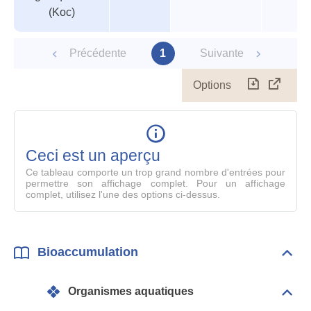
(Koc)
Précédente
1
Suivante
Options
Télécharg
Affich
le
table
en
mode
Ceci est un aperçu
compl
Ce tableau comporte un trop grand nombre d'entrées pour
permettre son affichage complet. Pour un affichage
complet, utilisez l'une des options ci-dessus.
Bioaccumulation
Dépli
Bioa
Organismes aquatiques
Dépli
Orga