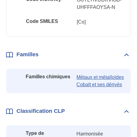
UHFFFAOYSA-N
Code SMILES
[Co]
Familles
Dépli
Fami
Familles chimiques
Métaux et métalloïdes
Cobalt et ses dérivés
Classification CLP
Dépli
Class
CLP
Type de
Harmonisée