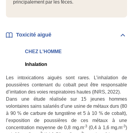
principalement par les fèces.
Toxicité aiguë
Dépli
Toxic
aigu
CHEZ L'HOMME
Inhalation
Les intoxications aiguës sont rares. L’inhalation de
poussières contenant du cobalt peut être responsable
d’irritation des voies respiratoires hautes (INRS, 2022).
Dans une étude réalisée sur 15 jeunes hommes
volontaires sains salariés d’une usine de métaux durs (80
à 90 % de carbure de tungstène et 5 à 10 % de cobalt),
l’exposition de poussières de ces métaux à une
-3
-3
concentration moyenne de 0,8 mg.m
(0,4 à 1,6 mg.m
)