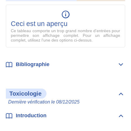
le
table
en
mode
Ceci est un aperçu
compl
Ce tableau comporte un trop grand nombre d'entrées pour
permettre son affichage complet. Pour un affichage
complet, utilisez l'une des options ci-dessus.
Bibliographie
Dépli
Bibl
Toxicologie
Dépli
Toxi
Dernière vérification le 08/12/2025
Introduction
Dépli
Intr