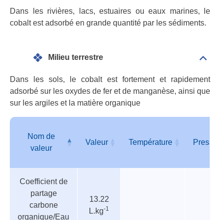
Mili
sédi
Dans les rivières, lacs, estuaires ou eaux marines, le
eau
cobalt est adsorbé en grande quantité par les sédiments.
dou
Milieu terrestre
Dépli
Mili
terre
Dans les sols, le cobalt est fortement et rapidement
adsorbé sur les oxydes de fer et de manganèse, ainsi que
sur les argiles et la matière organique
Nom de
Valeur
Température
Pressi
valeur
Tableau
Nom de
Valeur
Température
Pressi
Coefficient de
des
valeur
partage
paramètres
13.22
carbone
-1
L.kg
organique/Eau