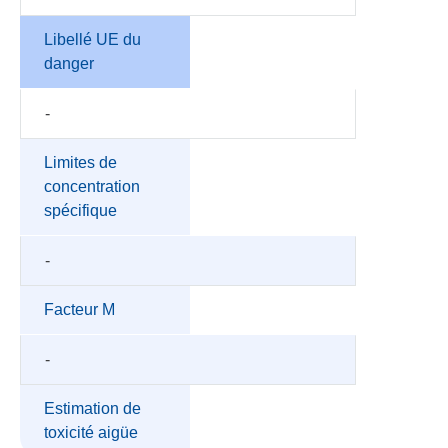
Libellé UE du
danger
-
Limites de
concentration
spécifique
-
Facteur M
-
Estimation de
toxicité aigüe