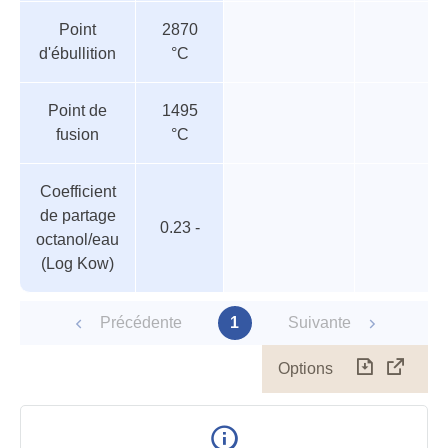
paramètres
Point
2870
d'ébullition
°C
Point de
1495
fusion
°C
Coefficient
de partage
0.23 -
octanol/eau
(Log Kow)
Précédente
1
Suivante
Options
Télécharg
Affich
le
table
en