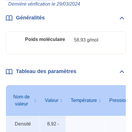
Phys
Dernière vérification le 29/03/2024
Chim
Généralités
Dépli
Géné
Poids moléculaire
58.93 g/mol
Tableau des paramètres
Dépli
Tabl
des
para
Nom de
Valeur
Température
Pression
valeur
Tableau
Nom de
Valeur
Température
Pression
Densité
8.92 -
des
valeur