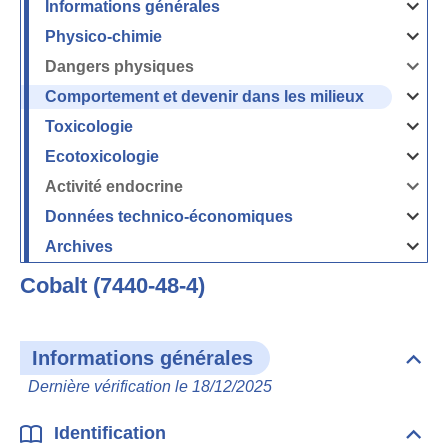
Informations générales
Ouvrir
/
Fermer
Physico-chimie
la
Ouvrir
rubrique
/
Informati
Fermer
Dangers physiques
générales
la
Ouvrir
rubrique
/
Physico-
Fermer
Comportement et devenir dans les milieux
chimie
la
Ouvrir
rubrique
/
Dangers
Fermer
Toxicologie
physique
la
Ouvrir
rubrique
/
Comport
Fermer
Ecotoxicologie
et
la
Ouvrir
devenir
rubrique
/
dans
Toxicolog
Fermer
les
Activité endocrine
la
milieux
Ouvrir
rubrique
/
Ecotoxico
Fermer
Données technico-économiques
la
Ouvrir
rubrique
/
Activité
Fermer
Archives
endocrin
la
Ouvrir
rubrique
/
Données
Fermer
technico-
Cobalt (7440-48-4)
la
économi
rubrique
Archives
Informations générales
Dépli
Info
Dernière vérification le 18/12/2025
géné
Identification
Dépli