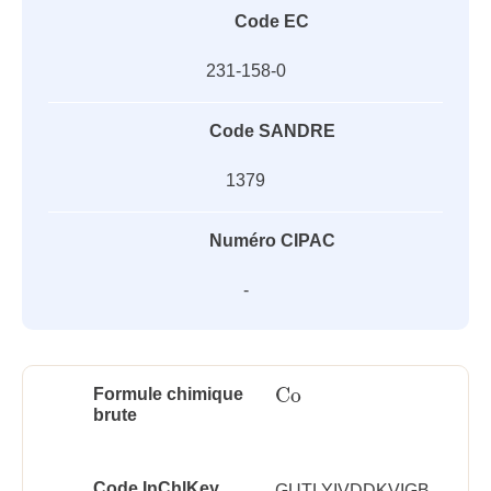
Code EC
231-158-0
Code SANDRE
1379
Numéro CIPAC
-
Co
Formule chimique
Co
brute
Code InChlKey
GUTLYIVDDKVIGB-