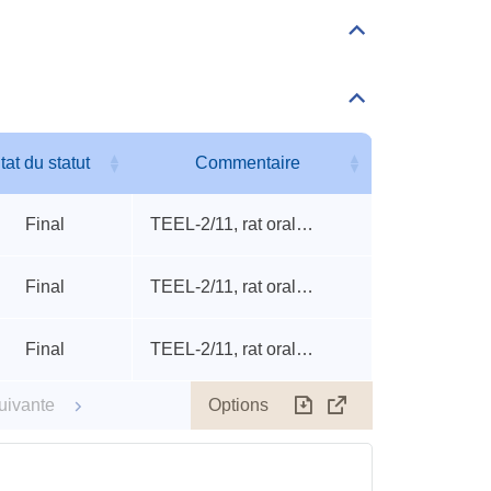
Déplier/replier
Valeurs
accidentelles
Déplier/replier
Autres
seuils
accidentels
tat du statut
Commentaire
tat du statut
Commentaire
Final
TEEL-2/11, rat oral TDLo, rat 240-min LCLo
Final
TEEL-2/11, rat oral TDLo, rat 240-min LCLo
Final
TEEL-2/11, rat oral TDLo, rat 240-min LCLo
Options
uivante
Télécharger
Afficher
le
tableau
en