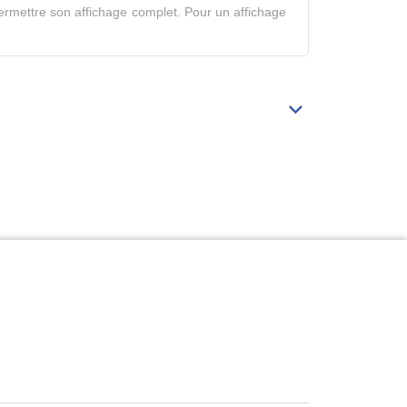
rmettre son affichage complet. Pour un affichage
mode
complet
Déplier/replier
Bibliographie