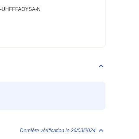
-UHFFFAOYSA-N
Déplier/replier
Familles
Dernière vérification le 26/03/2024
Déplier/replier
Toxicologie