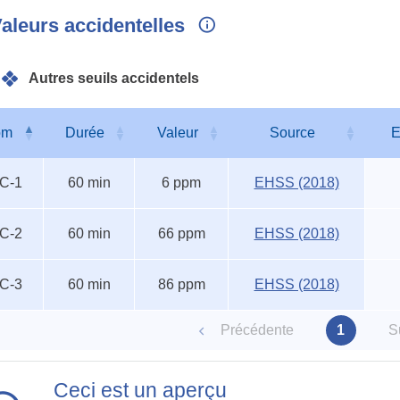
aleurs accidentelles
Autres seuils accidentels
om
Durée
Valeur
Source
E
s
om
Durée
Valeur
Source
E
C-1
60 min
6 ppm
EHSS (2018)
entels
C-2
60 min
66 ppm
EHSS (2018)
C-3
60 min
86 ppm
EHSS (2018)
Précédente
1
S
Ceci est un aperçu