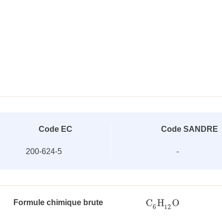
Code EC
Code SANDRE
200-624-5
-
C
H
O
Formule chimique brute
C
6
H
12
O
6
12