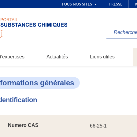
Rechercher
une
information
dans
'expertises
Actualités
Liens utiles
le
site...
nformations générales
dentification
Numero CAS
66-25-1