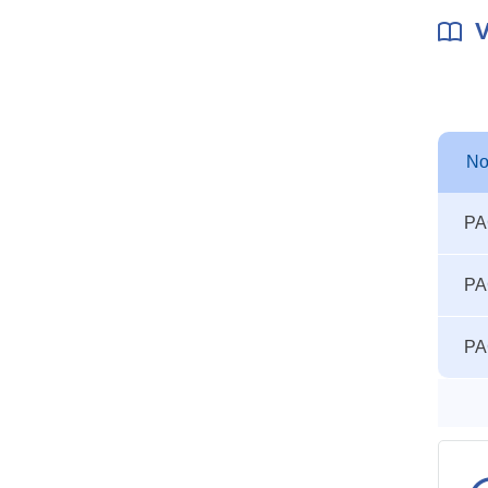
V
N
Autre
N
PA
seuils
accid
PA
PA