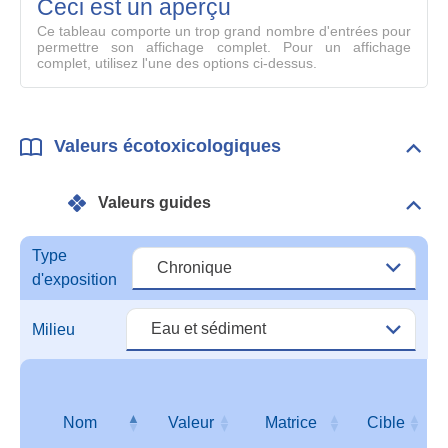
mode
Ceci est un aperçu
compl
Ce tableau comporte un trop grand nombre d'entrées pour
permettre son affichage complet. Pour un affichage
complet, utilisez l'une des options ci-dessus.
Valeurs écotoxicologiques
Dépli
Vale
écot
Valeurs guides
Dépli
Vale
guid
Type
d'exposition
Milieu
Nom
Valeur
Matrice
Cible