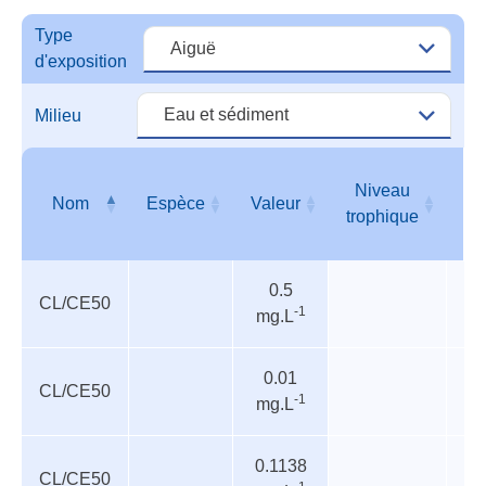
Vale
de
Type
dang
d'exposition
Milieu
Niveau
Nom
Espèce
Valeur
T
trophique
Valeurs
Nom
Espèce
Valeur
Niveau
T
0.5
de
trophique
CL/CE50
-1
mg.L
danger
0.01
CL/CE50
In
-1
mg.L
0.1138
CL/CE50
P