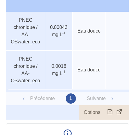
Valeurs
Nom
Valeur
Matrice
Cible
PNEC
guides
chronique /
0.00043
Eau douce
-1
AA-
mg.L
QSwater_eco
PNEC
chronique /
0.0016
Eau douce
-1
AA-
mg.L
QSwater_eco
Précédente
1
Suivante
Options
Télécharg
Affich
le
table
en