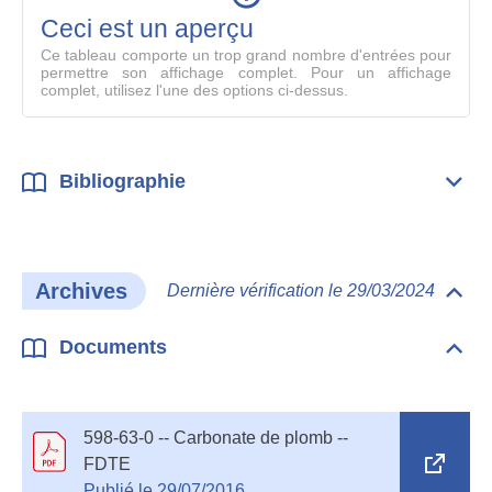
mode
Ceci est un aperçu
compl
Ce tableau comporte un trop grand nombre d'entrées pour
permettre son affichage complet. Pour un affichage
complet, utilisez l'une des options ci-dessus.
Bibliographie
Dépli
Bibl
Archives
Dernière vérification le 29/03/2024
Dépli
Arch
Documents
Dépli
Doc
598-63-0 -- Carbonate de plomb --
Ope
FDTE
in
Publié le 29/07/2016