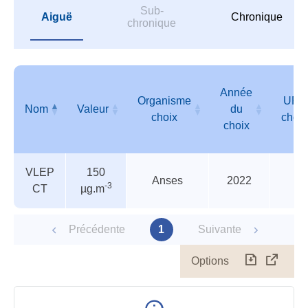
Sub-
Aiguë
Chronique
chronique
Année
Organisme
URL
Nom
Valeur
du
choix
choix
choix
Valeurs
Nom
Valeur
Organisme
Année
URL
VLEP
150
de
choix
du
choix
Anses
2022
-3
CT
µg.m
l'ANSES
choix
et/ou
de
Précédente
1
Suivante
l'INERIS
Options
Télécharg
Affich
le
table