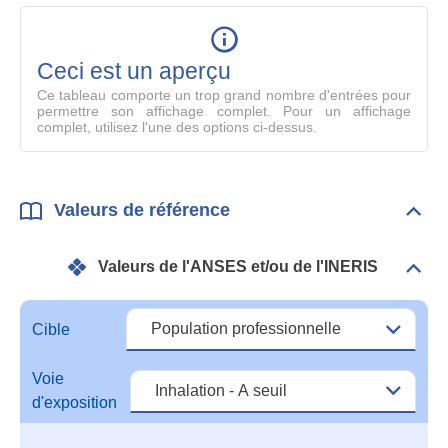
table
en
mode
Ceci est un aperçu
compl
Ce tableau comporte un trop grand nombre d'entrées pour
permettre son affichage complet. Pour un affichage
complet, utilisez l'une des options ci-dessus.
Valeurs de référence
Dépli
Vale
de
Valeurs de l'ANSES et/ou de l'INERIS
réfé
Dépli
Vale
de
l'A
Cible
et/o
de
Voie
l'IN
d'exposition