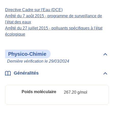
Règl
Directive Cadre sur l'Eau (DCE)
Arrêté du 7 août 2015 - programme de surveillance de
l'état des eaux
Arrêté du 27 juillet 2015 - polluants spécifiques à l'état
écologique
Physico-Chimie
Dépli
Phys
Dernière vérification le 29/03/2024
Chim
Généralités
Dépli
Géné
Poids moléculaire
267.20 g/mol