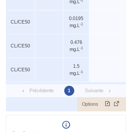
-1
mg.L
0.0195
CL/CE50
-1
mg.L
0.476
CL/CE50
In
-1
mg.L
1.5
CL/CE50
P
-1
mg.L
Précédente
1
Suivante
Options
Télécharg
Affich
le
table
en