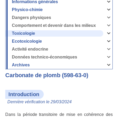
Informations générales
Ouvrir
/
Fermer
Physico-chimie
la
Ouvrir
rubrique
/
Informati
Fermer
Dangers physiques
générales
la
Ouvrir
rubrique
/
Physico-
Fermer
Comportement et devenir dans les milieux
chimie
la
Ouvrir
rubrique
/
Dangers
Fermer
Toxicologie
physique
la
Ouvrir
rubrique
/
Comport
Fermer
Ecotoxicologie
et
la
Ouvrir
devenir
rubrique
/
dans
Toxicolog
Fermer
les
Activité endocrine
la
milieux
Ouvrir
rubrique
/
Ecotoxico
Fermer
Données technico-économiques
la
Ouvrir
rubrique
/
Activité
Fermer
Archives
endocrin
la
Ouvrir
rubrique
/
Données
Fermer
technico-
Carbonate de plomb (598-63-0)
la
économi
rubrique
Archives
Introduction
Dernière vérification le 29/03/2024
Dans la période transitoire de mise en cohérence des