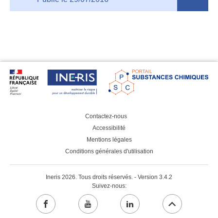
a
new
tab
Contactez-nous
Accessibilité
Mentions légales
Conditions générales d'utilisation
Ineris 2026. Tous droits réservés. - Version 3.4.2
Suivez-nous:
facebook
youtube
linkedin
Aller