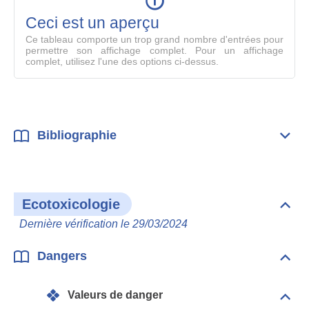
en
mode
Ceci est un aperçu
compl
Ce tableau comporte un trop grand nombre d'entrées pour
permettre son affichage complet. Pour un affichage
complet, utilisez l'une des options ci-dessus.
Bibliographie
Dépli
Bibl
Ecotoxicologie
Dépli
Ecot
Dernière vérification le 29/03/2024
Dangers
Dépli
Dan
Valeurs de danger
Dépli