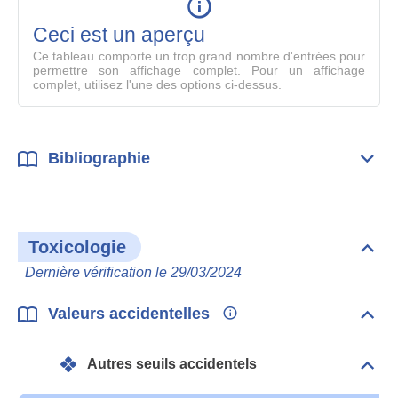
en
mode
Ceci est un aperçu
compl
Ce tableau comporte un trop grand nombre d'entrées pour
permettre son affichage complet. Pour un affichage
complet, utilisez l'une des options ci-dessus.
Bibliographie
Dépli
Bibl
Toxicologie
Dépli
Toxi
Dernière vérification le 29/03/2024
Valeurs accidentelles
Dépli
Vale
acci
Autres seuils accidentels
Dépli
Autr