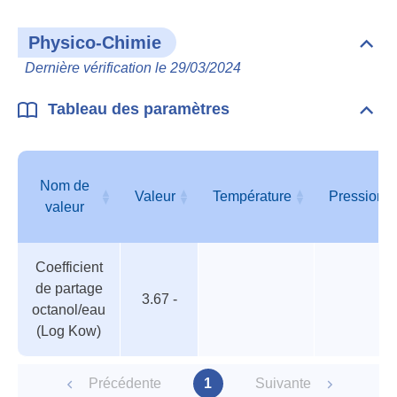
Physico-Chimie
Dépli
Phys
Dernière vérification le 29/03/2024
Chim
Tableau des paramètres
Dépli
Tabl
des
para
Nom de
Valeur
Température
Pression
valeur
Tableau
Nom de
Valeur
Température
Pression
Coefficient
des
valeur
de partage
paramètres
3.67 -
octanol/eau
(Log Kow)
Précédente
1
Suivante