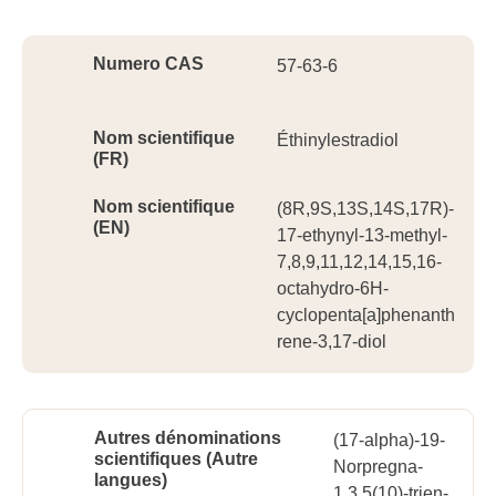
Ident
Numero CAS
57-63-6
Nom scientifique
Éthinylestradiol
(FR)
Nom scientifique
(8R,9S,13S,14S,17R)-
(EN)
17-ethynyl-13-methyl-
7,8,9,11,12,14,15,16-
octahydro-6H-
cyclopenta[a]phenanth
rene-3,17-diol
Autres dénominations
(17-alpha)-19-
scientifiques (Autre
Norpregna-
langues)
1,3,5(10)-trien-