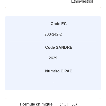
Ethinylestriol
Code EC
200-342-2
Code SANDRE
2629
Numéro CIPAC
-
C
H
O
Formule chimique
C
20
H
24
O
2