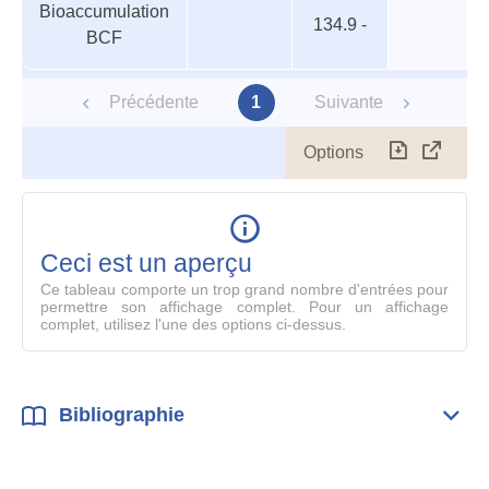
Bioaccumulation
aquatiques
trophique
134.9 -
BCF
Précédente
1
Suivante
Options
Télécharg
Affich
le
table
en
mode
Ceci est un aperçu
compl
Ce tableau comporte un trop grand nombre d'entrées pour
permettre son affichage complet. Pour un affichage
complet, utilisez l'une des options ci-dessus.
Bibliographie
Dépli
Bibl