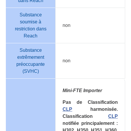
dans Reach
Substance
soumise à
non
restriction dans
Reach
Substance
extrêmement
non
préoccupante
(SVHC)
Mini-FTE Importer
Pas de Classification
CLP
harmonisée.
Classification
CLP
notifiée principalement :
H302, H350, H351, H360,