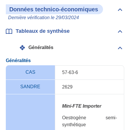
Données technico-économiques
Dépli
Don
Dernière vérification le 29/03/2024
tech
éco
Tableaux de synthèse
Dépli
Tabl
de
Généralités
synt
Dépli
Géné
Généralités
CAS
57-63-6
SANDRE
2629
Mini-FTE Importer
Oestrogène semi-
synthétique