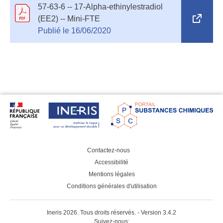
57-63-6 -- 17-Alpha-ethinylestradiol
Ope
(EE2) -- Mini-FTE
in
Publié le 16/06/2020
a
new
tab
Contactez-nous
Accessibilité
Mentions légales
Conditions générales d'utilisation
Ineris 2026. Tous droits réservés. - Version 3.4.2
Suivez-nous: