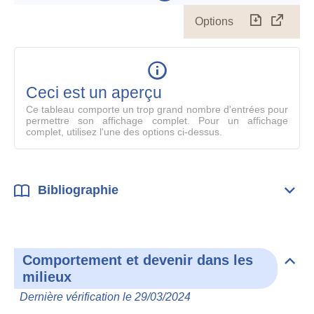
Options
Télécharg
Affich
le
table
en
mode
Ceci est un aperçu
compl
Ce tableau comporte un trop grand nombre d'entrées pour
permettre son affichage complet. Pour un affichage
complet, utilisez l'une des options ci-dessus.
Bibliographie
Dépli
Bibl
Comportement et devenir dans les
Dépli
milieux
Com
et
Dernière vérification le 29/03/2024
deve
dan