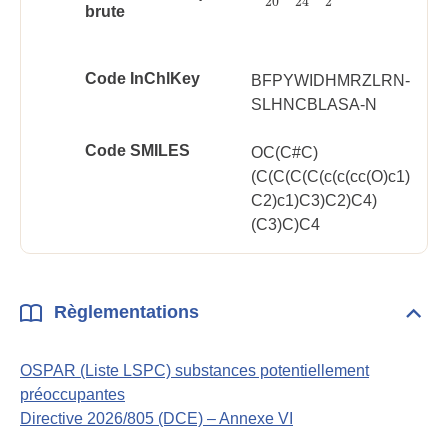
20
2
24
brute
Code InChlKey
BFPYWIDHMRZLRN-
SLHNCBLASA-N
Code SMILES
OC(C#C)
(C(C(C(C(c(c(cc(O)c1)
C2)c1)C3)C2)C4)
(C3)C)C4
Règlementations
Dépli
Règl
OSPAR (Liste LSPC) substances potentiellement
préoccupantes
Directive 2026/805 (DCE) – Annexe VI