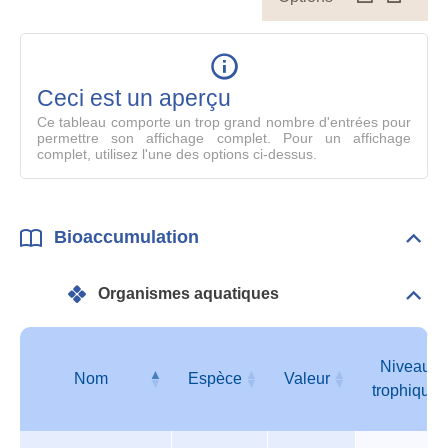
le
table
en
mode
Ceci est un aperçu
compl
Ce tableau comporte un trop grand nombre d'entrées pour
permettre son affichage complet. Pour un affichage
complet, utilisez l'une des options ci-dessus.
Bioaccumulation
Dépli
Bioa
Organismes aquatiques
Dépli
Orga
aqua
Niveau
Nom
Espèce
Valeur
trophique
Organismes
Nom
Espèce
Valeur
Niveau