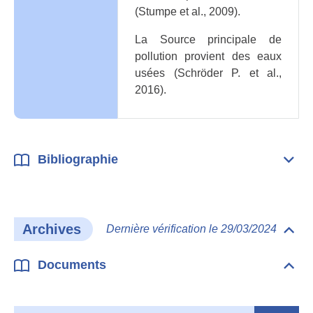
(Stumpe et al., 2009).
La Source principale de
pollution provient des eaux
usées (Schröder P. et al.,
2016).
Bibliographie
Dépli
Bibl
Archives
Dernière vérification le 29/03/2024
Dépli
Arch
Documents
Dépli
Doc