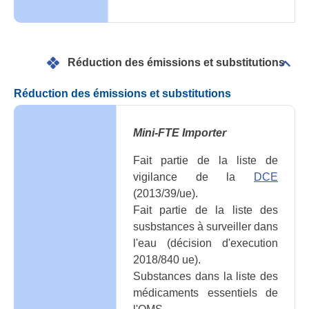
Réduction des émissions et substitutions
Dépli
Rédu
des
Réduction des émissions et substitutions
émis
et
subst
Mini-FTE Importer
Fait partie de la liste de
vigilance de la
DCE
(2013/39/ue).
Fait partie de la liste des
susbstances à surveiller dans
l'eau (décision d'execution
2018/840 ue).
Substances dans la liste des
médicaments essentiels de