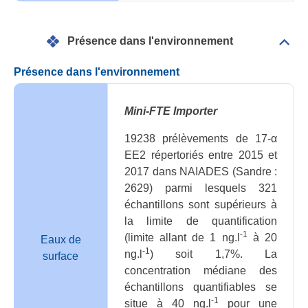
Présence dans l'environnement
Dépli
Prés
dan
Présence dans l'environnement
l'en
Mini-FTE Importer
19238 prélèvements de 17-α
EE2 répertoriés entre 2015 et
2017 dans NAIADES (Sandre :
2629) parmi lesquels 321
échantillons sont supérieurs à
la limite de quantification
-1
(limite allant de 1 ng.l
à 20
Eaux de
-1
ng.l
) soit 1,7%. La
surface
concentration médiane des
échantillons quantifiables se
-1
situe à 40 ng.l
pour une