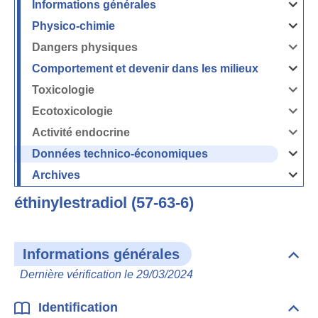
Informations générales
Ouvrir
/
Fermer
Physico-chimie
la
Ouvrir
rubrique
/
Informati
Fermer
Dangers physiques
générales
la
Ouvrir
rubrique
/
Physico-
Fermer
Comportement et devenir dans les milieux
chimie
la
Ouvrir
rubrique
/
Dangers
Fermer
Toxicologie
physique
la
Ouvrir
rubrique
/
Comport
Fermer
Ecotoxicologie
et
la
Ouvrir
devenir
rubrique
/
dans
Toxicolog
Fermer
les
Activité endocrine
la
milieux
Ouvrir
rubrique
/
Ecotoxico
Fermer
Données technico-économiques
la
Ouvrir
rubrique
/
Activité
Fermer
Archives
endocrin
la
Ouvrir
rubrique
/
Données
Fermer
technico-
éthinylestradiol (57-63-6)
la
économi
rubrique
Archives
Informations générales
Dépli
Info
Dernière vérification le 29/03/2024
géné
Identification
Dépli