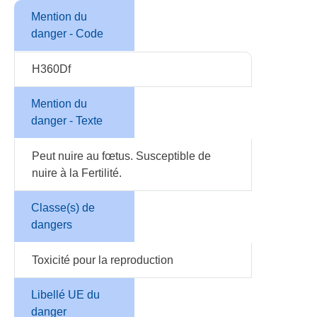
Mention du
danger - Code
H360Df
Mention du
danger - Texte
Peut nuire au fœtus. Susceptible de
nuire à la Fertilité.
Classe(s) de
dangers
Toxicité pour la reproduction
Libellé UE du
danger