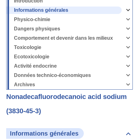
Introduction
Informations générales
Ouvrir
/
Fermer
Physico-chimie
la
Ouvrir
rubrique
/
Informati
Fermer
Dangers physiques
générales
la
Ouvrir
rubrique
/
Physico-
Fermer
Comportement et devenir dans les milieux
chimie
la
Ouvrir
rubrique
/
Dangers
Fermer
Toxicologie
physique
la
Ouvrir
rubrique
/
Comport
Fermer
Ecotoxicologie
et
la
Ouvrir
devenir
rubrique
/
dans
Toxicolog
Fermer
les
Activité endocrine
la
milieux
Ouvrir
rubrique
/
Ecotoxico
Fermer
Données technico-économiques
la
Ouvrir
rubrique
/
Activité
Fermer
Archives
endocrin
la
Ouvrir
rubrique
/
Données
Fermer
technico-
Nonadecafluorodecanoic acid sodium
la
économi
rubrique
Archives
(3830-45-3)
Informations générales
Dépli