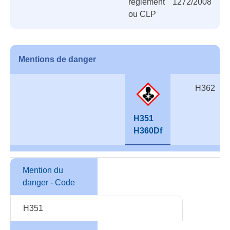
réglement 1272/2008
ou CLP
Mentions de danger
H362
H351
H360Df
Mention du
danger - Code
H351