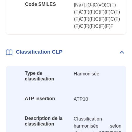
Code SMILES
[Na+].[O-]C(=O)C(F)
(F)C(F)(F)C(F)(F)C(F)
(F)C(F)(F)C(F)(F)C(F)
(F)C(F)(F)C(F)(F)F
Classification CLP
Dépli
Class
CLP
Type de
Harmonisée
classification
ATP insertion
ATP10
Description de la
Classification
classification
harmonisée selon