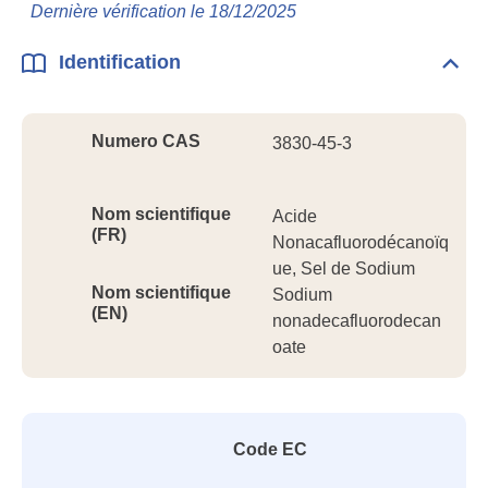
Info
Dernière vérification le 18/12/2025
géné
Identification
Dépli
Ident
Numero CAS
3830-45-3
Nom scientifique
Acide
(FR)
Nonacafluorodécanoïq
ue, Sel de Sodium
Nom scientifique
Sodium
(EN)
nonadecafluorodecan
oate
Code EC