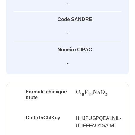
-
Code SANDRE
-
Numéro CIPAC
-
C
F
NaO
Formule chimique
C
10
F
19
NaO
2
10
19
2
brute
Code InChlKey
HHJPUGPQEALNIL-
UHFFFAOYSA-M