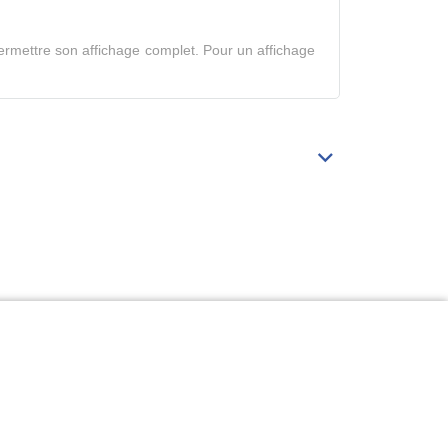
tableau
en
rmettre son affichage complet. Pour un affichage
mode
complet
Déplier/replier
Bibliographie