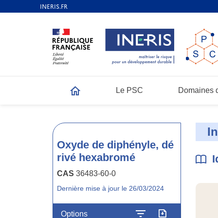
Le PSC
Domaines d
Accueil
I
Oxyde de diphényle, dé
rivé hexabromé
I
CAS
36483-60-0
Dernière mise à jour le 26/03/2024
Options