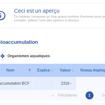
Ceci est un aperçu
Ce tableau comporte un trop grand nombre d'entrées pour pe
complet, utilisez l'une des options ci-dessus.
ioaccumulation
Organismes aquatiques
Nom
Espèce
Valeur
Niveau trophi
ismes
Nom
Espèce
Valeur
Niveau trophi
accumulation BCF
2316 -
iques
Précédente
1
S