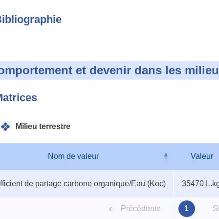
ibliographie
omportement et devenir dans les milie
atrices
Milieu terrestre
Nom de valeur
Valeur
au
Nom de valeur
Valeur
ficient de partage carbone organique/Eau (Koc)
35470 L.k
ètres
Précédente
1
S