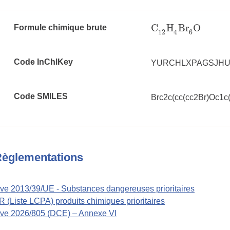
C
H
Br
O
Formule chimique brute
C
12
H
4
Br
6
O
12
6
4
Code InChlKey
YURCHLXPAGSJHU
Code SMILES
Brc2c(cc(cc2Br)Oc1c(
èglementations
ive 2013/39/UE - Substances dangereuses prioritaires
(Liste LCPA) produits chimiques prioritaires
ive 2026/805 (DCE) – Annexe VI