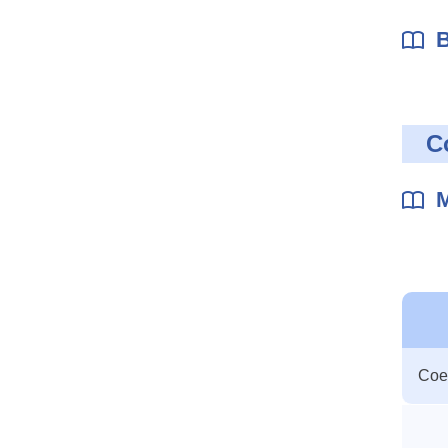
B
C
M
Table
Coef
des
param