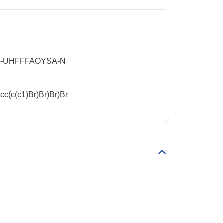
-UHFFFAOYSA-N
cc(c(c1)Br)Br)Br)Br
Déplier/replier
Règlementations