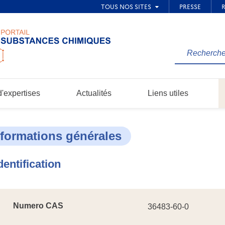
Rechercher
une
information
dans
'expertises
Actualités
Liens utiles
le
site...
nformations générales
dentification
Numero CAS
36483-60-0