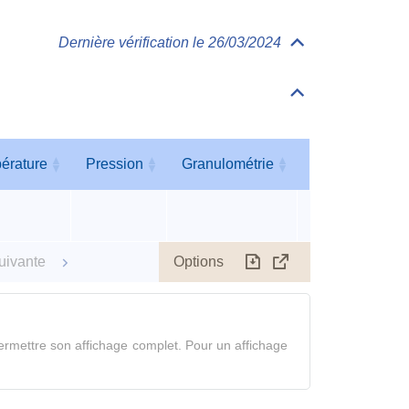
Dernière vérification le 26/03/2024
Déplier/replier
Physico-
Chimie
Déplier/replier
Tableau
des
paramètres
érature
Pression
Granulométrie
Humidité
érature
Pression
Granulométrie
Humidité
Options
uivante
Télécharger
Afficher
le
tableau
en
rmettre son affichage complet. Pour un affichage
mode
complet