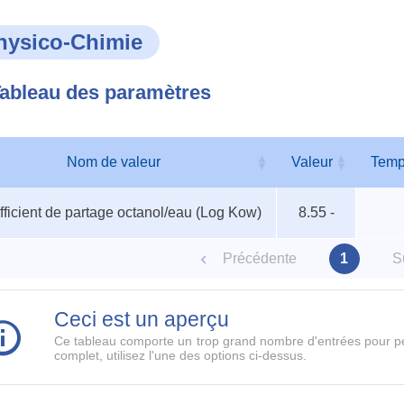
hysico-Chimie
ableau des paramètres
Nom de valeur
Valeur
Temp
au
Nom de valeur
Valeur
Temp
ficient de partage octanol/eau (Log Kow)
8.55 -
ètres
Précédente
1
S
Ceci est un aperçu
Ce tableau comporte un trop grand nombre d'entrées pour pe
complet, utilisez l'une des options ci-dessus.