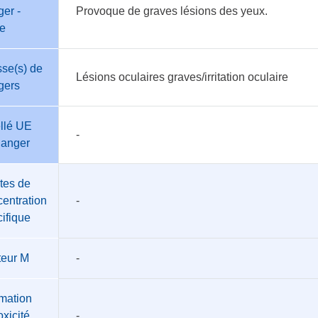
er -
Provoque de graves lésions des yeux.
te
se(s) de
Lésions oculaires graves/irritation oculaire
gers
llé UE
-
danger
tes de
entration
-
ifique
teur M
-
mation
oxicité
-