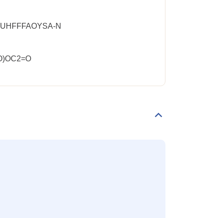
-UHFFFAOYSA-N
O)OC2=O
Déplier/replier
Classification
CLP