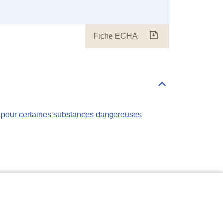
Fiche ECHA
Fiche
ECHA
Déplier/replier
Règlementations
s pour certaines substances dangereuses