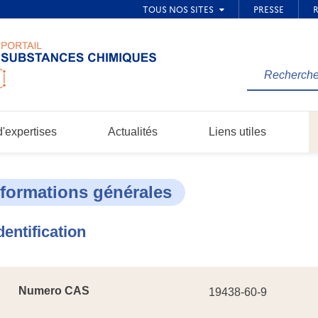
Rechercher
une
information
dans
'expertises
Actualités
Liens utiles
le
site...
nformations générales
dentification
Numero CAS
19438-60-9