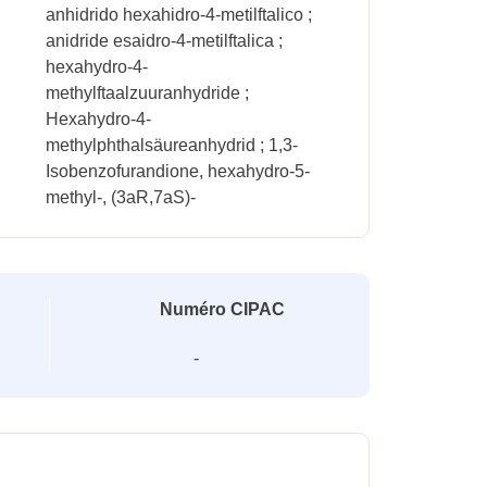
anhidrido hexahidro-4-metilftalico ;
anidride esaidro-4-metilftalica ;
hexahydro-4-
methylftaalzuuranhydride ;
Hexahydro-4-
methylphthalsäureanhydrid ; 1,3-
Isobenzofurandione, hexahydro-5-
methyl-, (3aR,7aS)-
Numéro CIPAC
-