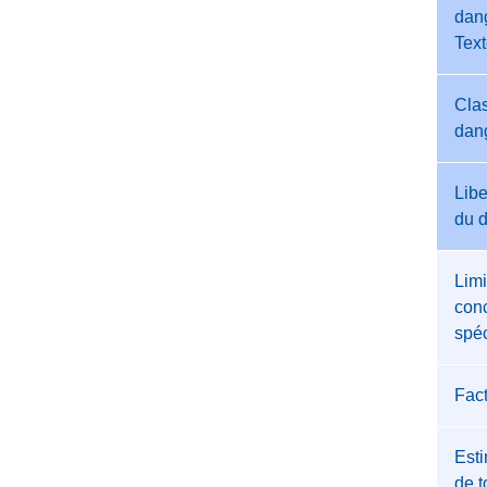
dang
Tex
Clas
dan
Libe
du 
Limi
conc
spéc
Fac
Esti
de t