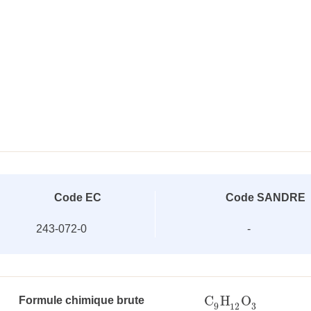
Code EC
Code SANDRE
243-072-0
-
C
H
O
Formule chimique brute
C
9
H
12
O
3
3
9
12