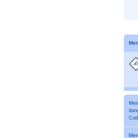
Men
Men
dang
Cod
Men