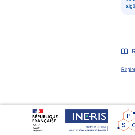
aig
R
Règlem