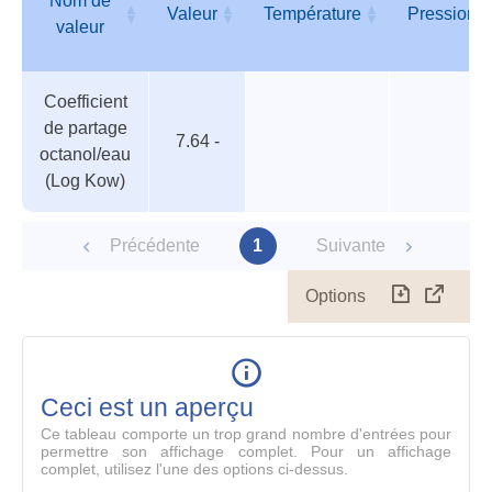
Nom de
Valeur
Température
Pression
valeur
Tableau
Nom de
Valeur
Température
Pression
Coefficient
des
valeur
de partage
paramètres
7.64 -
octanol/eau
(Log Kow)
Précédente
1
Suivante
Options
Télécharg
Affich
le
table
en
mode
Ceci est un aperçu
compl
Ce tableau comporte un trop grand nombre d'entrées pour
permettre son affichage complet. Pour un affichage
complet, utilisez l'une des options ci-dessus.