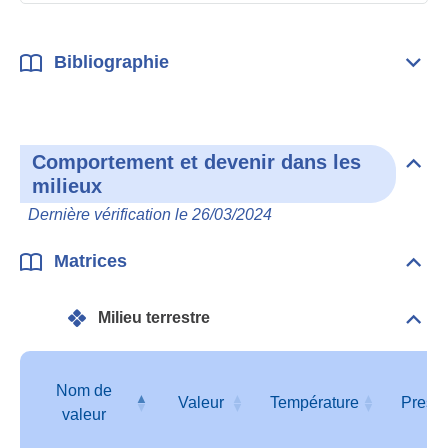
Bibliographie
Dépli
Bibl
Comportement et devenir dans les
Dépli
milieux
Com
et
Dernière vérification le 26/03/2024
deve
dan
les
Matrices
Dépli
mili
Matr
Milieu terrestre
Dépli
Mili
terre
Nom de
Valeur
Température
Press
valeur