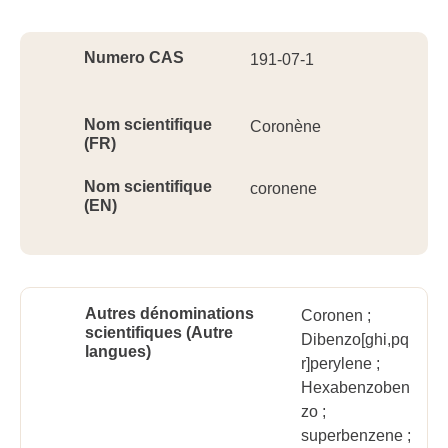
Ident
Numero CAS
191-07-1
Nom scientifique
Coronène
(FR)
Nom scientifique
coronene
(EN)
Autres dénominations
Coronen ;
scientifiques (Autre
Dibenzo[ghi,pq
langues)
r]perylene ;
Hexabenzoben
zo ;
superbenzene ;