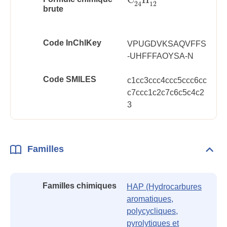
C
24
H
12
12
24
brute
Code InChlKey
VPUGDVKSAQVFFS
-UHFFFAOYSA-N
Code SMILES
c1cc3ccc4ccc5ccc6cc
c7ccc1c2c7c6c5c4c2
3
Familles
Dépli
Fami
Familles chimiques
HAP (Hydrocarbures
aromatiques,
polycycliques,
pyrolytiques et