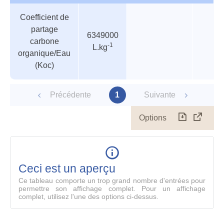
Tableau
Nom de
Valeur
Température
Press
Coefficient de
des
valeur
partage
paramètres
6349000
carbone
-1
L.kg
organique/Eau
(Koc)
Précédente
1
Suivante
Options
Télécharg
Affich
le
table
en
mode
Ceci est un aperçu
compl
Ce tableau comporte un trop grand nombre d'entrées pour
permettre son affichage complet. Pour un affichage
complet, utilisez l'une des options ci-dessus.