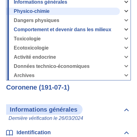
Informations générales
Ouvrir
/
Fermer
Physico-chimie
la
Ouvrir
rubrique
/
Informati
Fermer
Dangers physiques
générales
la
Ouvrir
rubrique
/
Physico-
Fermer
Comportement et devenir dans les milieux
chimie
la
Ouvrir
rubrique
/
Dangers
Fermer
Toxicologie
physique
la
Ouvrir
rubrique
/
Comport
Fermer
Ecotoxicologie
et
la
Ouvrir
devenir
rubrique
/
dans
Toxicolog
Fermer
les
Activité endocrine
la
milieux
Ouvrir
rubrique
/
Ecotoxico
Fermer
Données technico-économiques
la
Ouvrir
rubrique
/
Activité
Fermer
Archives
endocrin
la
Ouvrir
rubrique
/
Données
Fermer
technico-
Coronene (191-07-1)
la
économi
rubrique
Archives
Informations générales
Dépli
Info
Dernière vérification le 26/03/2024
géné
Identification
Dépli