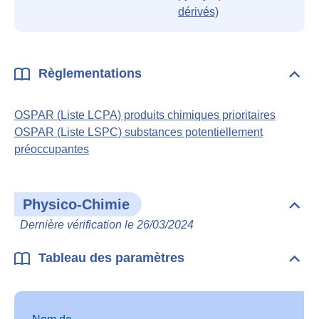
dérivés)
Règlementations
Dépli
Règl
OSPAR (Liste LCPA) produits chimiques prioritaires
OSPAR (Liste LSPC) substances potentiellement
préoccupantes
Physico-Chimie
Dépli
Phys
Dernière vérification le 26/03/2024
Chim
Tableau des paramètres
Dépli
Tabl
des
para