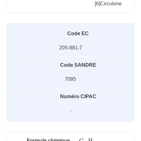
[6]Circulene
Code EC
205-881-7
Code SANDRE
7095
Numéro CIPAC
-
C
H
Formule chimique