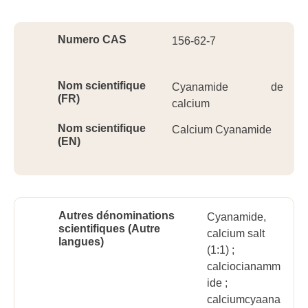
Ident
Numero CAS
156-62-7
Nom scientifique
Cyanamide de
(FR)
calcium
Nom scientifique
Calcium Cyanamide
(EN)
Autres dénominations
Cyanamide,
scientifiques (Autre
calcium salt
langues)
(1:1) ;
calciocianamm
ide ;
calciumcyaana