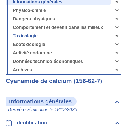
Informations générales
Ouvrir
/
Fermer
Physico-chimie
la
Ouvrir
rubrique
/
Informati
Fermer
Dangers physiques
générales
la
Ouvrir
rubrique
/
Physico-
Fermer
Comportement et devenir dans les milieux
chimie
la
Ouvrir
rubrique
/
Dangers
Fermer
Toxicologie
physique
la
Ouvrir
rubrique
/
Comport
Fermer
Ecotoxicologie
et
la
Ouvrir
devenir
rubrique
/
dans
Toxicolog
Fermer
les
Activité endocrine
la
milieux
Ouvrir
rubrique
/
Ecotoxico
Fermer
Données technico-économiques
la
Ouvrir
rubrique
/
Activité
Fermer
Archives
endocrin
la
Ouvrir
rubrique
/
Données
Fermer
technico-
Cyanamide de calcium (156-62-7)
la
économi
rubrique
Archives
Informations générales
Dépli
Info
Dernière vérification le 18/12/2025
géné
Identification
Dépli