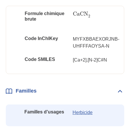
CaCN
Formule chimique
CaCN
2
2
brute
Code InChlKey
MYFXBBAEXORJNB-
UHFFFAOYSA-N
Code SMILES
[Ca+2].[N-2]C#N
Familles
Dépli
Fami
Familles d'usages
Herbicide