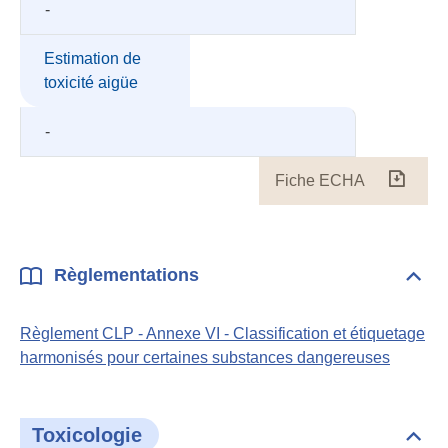
-
Estimation de
toxicité aigüe
-
Fiche ECHA
Fiche
ECH
Règlementations
Dépli
Règl
Règlement CLP - Annexe VI - Classification et étiquetage
harmonisés pour certaines substances dangereuses
Toxicologie
Dépli