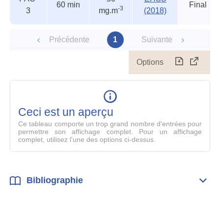
60 min
Final
-3
3
mg.m
(2018)
Précédente
1
Suivante
Options
Télécharg
Affich
le
table
en
mode
Ceci est un aperçu
compl
Ce tableau comporte un trop grand nombre d'entrées pour
permettre son affichage complet. Pour un affichage
complet, utilisez l'une des options ci-dessus.
Bibliographie
Dépli
Bibl