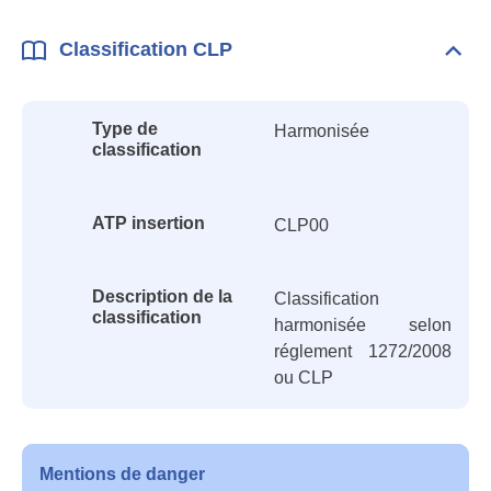
Classification CLP
Dépli
Class
CLP
Type de
Harmonisée
classification
ATP insertion
CLP00
Description de la
Classification
classification
harmonisée selon
réglement 1272/2008
ou CLP
Mentions de danger