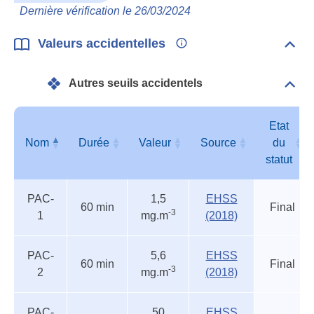
Toxi
Dernière vérification le 26/03/2024
Valeurs accidentelles
Dépli
Vale
acci
Autres seuils accidentels
Dépli
Autr
seui
acci
Etat
Nom
Durée
Valeur
Source
du
statut
Autres
Nom
Durée
Valeur
Source
Etat
PAC-
1,5
EHSS
seuils
du
60 min
Final
-3
1
mg.m
(2018)
accidentels
statut
PAC-
5,6
EHSS
60 min
Final
-3
2
mg.m
(2018)
PAC-
50
EHSS