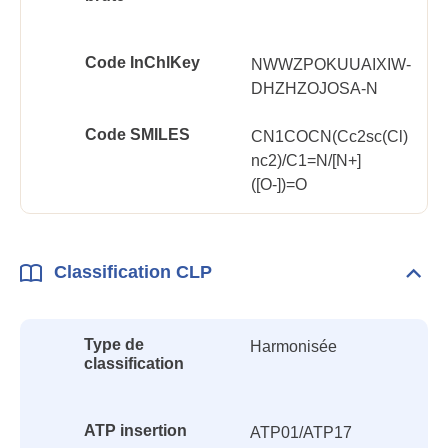
Code InChlKey
NWWZPOKUUAIXIW-
DHZHZOJOSA-N
Code SMILES
CN1COCN(Cc2sc(Cl)
nc2)/C1=N/[N+]
([O-])=O
Classification CLP
Dépli
Class
CLP
Type de
Harmonisée
classification
ATP insertion
ATP01/ATP17