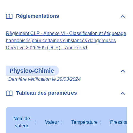
Règlementations
Dépli
Règl
Règlement CLP - Annexe VI - Classification et étiquetage
harmonisés pour certaines substances dangereuses
Directive 2026/805 (DCE) – Annexe VI
Physico-Chimie
Dépli
Phys
Dernière vérification le 29/03/2024
Chim
Tableau des paramètres
Dépli
Tabl
des
para
Nom de
Valeur
Température
Pression
valeur