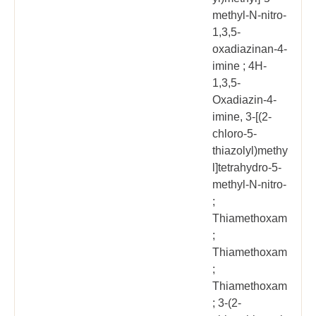
methyl-N-nitro-
1,3,5-
oxadiazinan-4-
imine ; 4H-
1,3,5-
Oxadiazin-4-
imine, 3-[(2-
chloro-5-
thiazolyl)methy
l]tetrahydro-5-
methyl-N-nitro-
;
Thiamethoxam
;
Thiamethoxam
;
Thiamethoxam
; 3-(2-