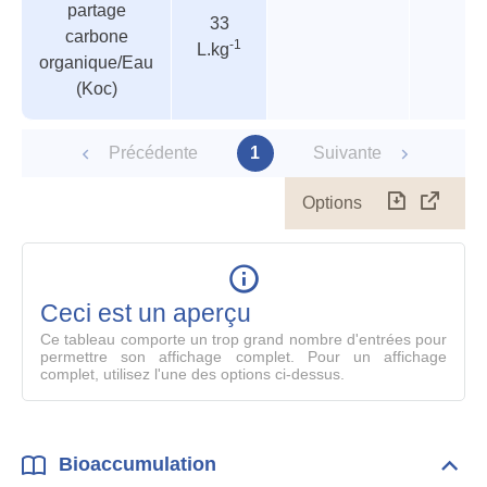
partage
paramètres
33
carbone
-1
L.kg
organique/Eau
(Koc)
Précédente
1
Suivante
Options
Télécharg
Affich
le
table
en
mode
Ceci est un aperçu
compl
Ce tableau comporte un trop grand nombre d'entrées pour
permettre son affichage complet. Pour un affichage
complet, utilisez l'une des options ci-dessus.
Bioaccumulation
Dépli