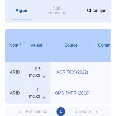
Sub-
Aiguë
Chronique
chronique
Nom
Valeur
Source
Comment
Autres
Nom
Valeur
Source
Comment
0,5
valeurs
ARfD
AGRITOX (2022)
-1
mg.kg
pc
des
organismes
reconnus
1
ARfD
OMS JMPR (2010)
-1
mg.kg
pc
Précédente
1
Suivante