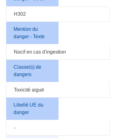
H302
Mention du
danger - Texte
Nocif en cas d'ingestion
Classe(s) de
dangers
Toxicité aiguë
Libellé UE du
danger
-