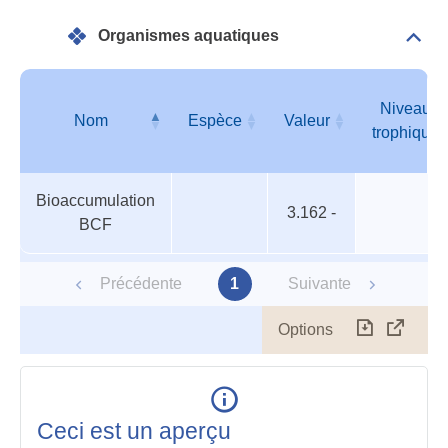
Bioa
Organismes aquatiques
Dépli
Orga
aqua
Niveau
Nom
Espèce
Valeur
trophique
Organismes
Nom
Espèce
Valeur
Niveau
Bioaccumulation
aquatiques
trophique
3.162 -
BCF
Précédente
1
Suivante
Options
Télécharg
Affich
le
table
en
mode
Ceci est un aperçu