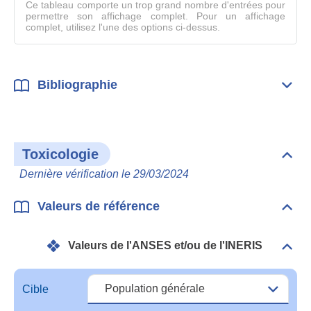
compl
Ce tableau comporte un trop grand nombre d'entrées pour
permettre son affichage complet. Pour un affichage
complet, utilisez l'une des options ci-dessus.
Bibliographie
Dépli
Bibl
Toxicologie
Dépli
Toxi
Dernière vérification le 29/03/2024
Valeurs de référence
Dépli
Vale
de
Valeurs de l'ANSES et/ou de l'INERIS
réfé
Dépli
Vale
de
l'A
Cible
et/o