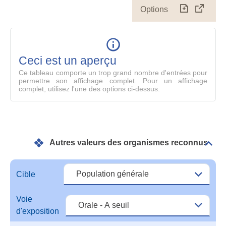
Options
Télécharg
Affich
le
table
en
mode
Ceci est un aperçu
compl
Ce tableau comporte un trop grand nombre d'entrées pour
permettre son affichage complet. Pour un affichage
complet, utilisez l'une des options ci-dessus.
Autres valeurs des organismes reconnus
Dépli
Autr
vale
des
Cible
orga
reco
Voie
d'exposition