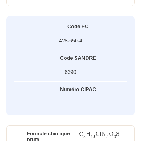
Code EC
428-650-4
Code SANDRE
6390
Numéro CIPAC
-
C
H
ClN
O
S
Formule chimique
C
8
H
10
ClN
5
O
3
S
3
8
10
5
brute