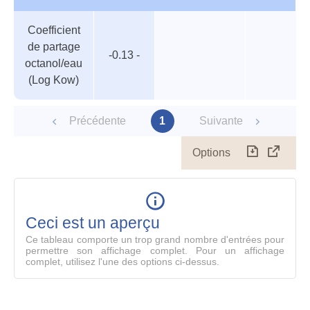
Tableau
Nom de
Valeur
Température
Pression
Coefficient
des
valeur
de partage
paramètres
-0.13 -
octanol/eau
(Log Kow)
Précédente
1
Suivante
Options
Télécharg
Affich
le
table
en
mode
Ceci est un aperçu
compl
Ce tableau comporte un trop grand nombre d'entrées pour
permettre son affichage complet. Pour un affichage
complet, utilisez l'une des options ci-dessus.