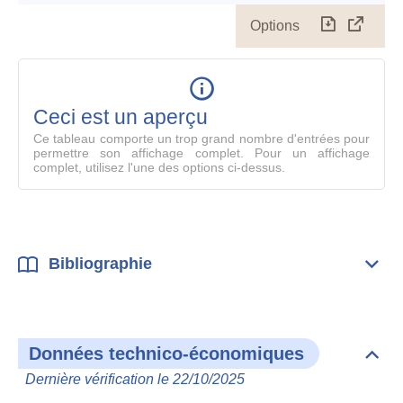
Options
Télécharg
Affich
le
table
en
mode
Ceci est un aperçu
compl
Ce tableau comporte un trop grand nombre d'entrées pour
permettre son affichage complet. Pour un affichage
complet, utilisez l'une des options ci-dessus.
Bibliographie
Dépli
Bibl
Données technico-économiques
Dépli
Don
Dernière vérification le 22/10/2025
tech