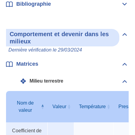
Bibliographie
Dépli
Bibl
Comportement et devenir dans les
Dépli
milieux
Com
et
Dernière vérification le 29/03/2024
deve
dan
les
Matrices
Dépli
mili
Matr
Milieu terrestre
Dépli
Mili
terre
Nom de
Valeur
Température
Pressi
valeur
Tableau
Nom de
Valeur
Température
Pressi
Coefficient de
des
valeur