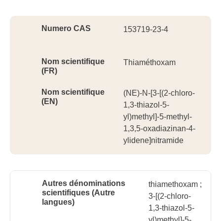
Ident
Numero CAS
153719-23-4
Nom scientifique
Thiaméthoxam
(FR)
Nom scientifique
(NE)-N-[3-[(2-chloro-
(EN)
1,3-thiazol-5-
yl)methyl]-5-methyl-
1,3,5-oxadiazinan-4-
ylidene]nitramide
Autres dénominations
thiamethoxam ;
scientifiques (Autre
3-[(2-chloro-
langues)
1,3-thiazol-5-
yl)methyl]-5-