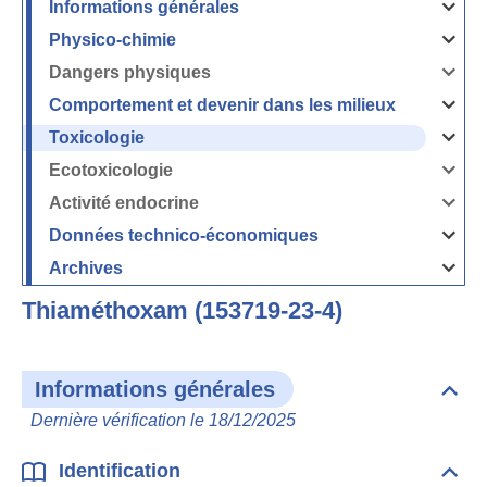
Informations générales
Ouvrir
/
Fermer
Physico-chimie
la
Ouvrir
rubrique
/
Informati
Fermer
Dangers physiques
générales
la
Ouvrir
rubrique
/
Physico-
Fermer
Comportement et devenir dans les milieux
chimie
la
Ouvrir
rubrique
/
Dangers
Fermer
Toxicologie
physique
la
Ouvrir
rubrique
/
Comport
Fermer
Ecotoxicologie
et
la
Ouvrir
devenir
rubrique
/
dans
Toxicolog
Fermer
les
Activité endocrine
la
milieux
Ouvrir
rubrique
/
Ecotoxico
Fermer
Données technico-économiques
la
Ouvrir
rubrique
/
Activité
Fermer
Archives
endocrin
la
Ouvrir
rubrique
/
Données
Fermer
technico-
Thiaméthoxam (153719-23-4)
la
économi
rubrique
Archives
Informations générales
Dépli
Info
Dernière vérification le 18/12/2025
géné
Identification
Dépli