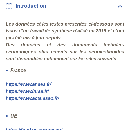
éco
Introduction
Dépli
Intr
Les données et les textes présentés ci-dessous sont
issus d'un travail de synthèse réalisé en 2016 et n'ont
pas été mis à jour depuis.
Des données et des documents technico-
économiques plus récents sur les néonicotinoïdes
sont disponibles notamment sur les sites suivants :
France
https://www.anses.fr/
https://www.inrae.fr/
https://www.acta.asso.fr/
UE
https://food.ec.europa.eu/