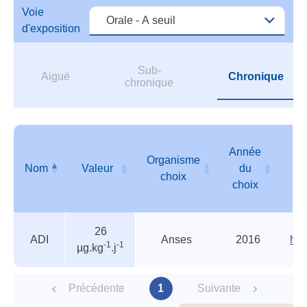
de
Voie
l'IN
d'exposition
Sub-
Aiguë
Chronique
chronique
Année
Organisme
Nom
Valeur
du
choix
choix
Valeurs
Nom
Valeur
Organisme
Année
26
de
choix
du
ADI
Anses
2016
htt
-1
-1
µg.kg
.j
l'ANSES
choix
et/ou
de
Précédente
1
Suivante
l'INERIS