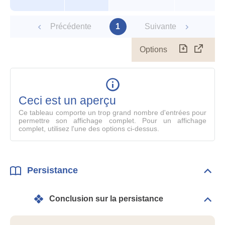
Précédente
1
Suivante
Options
Télécharg
Affich
le
table
en
mode
Ceci est un aperçu
compl
Ce tableau comporte un trop grand nombre d'entrées pour
permettre son affichage complet. Pour un affichage
complet, utilisez l'une des options ci-dessus.
Persistance
Dépli
Pers
Conclusion sur la persistance
Dépli
Conc
sur