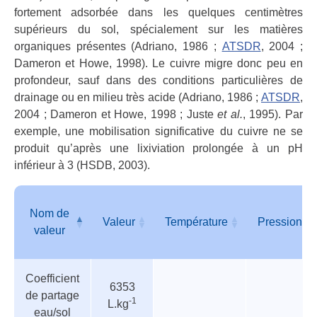
fortement adsorbée dans les quelques centimètres
supérieurs du sol, spécialement sur les matières
organiques présentes (Adriano, 1986 ;
ATSDR
, 2004 ;
Dameron et Howe, 1998). Le cuivre migre donc peu en
profondeur, sauf dans des conditions particulières de
drainage ou en milieu très acide (Adriano, 1986 ;
ATSDR
,
2004 ; Dameron et Howe, 1998 ; Juste
et al.
, 1995). Par
exemple, une mobilisation significative du cuivre ne se
produit qu’après une lixiviation prolongée à un pH
inférieur à 3 (HSDB, 2003).
Nom de
Valeur
Température
Pression
valeur
Tableau
Nom de
Valeur
Température
Pression
Coefficient
des
valeur
6353
de partage
paramètres
-1
L.kg
eau/sol