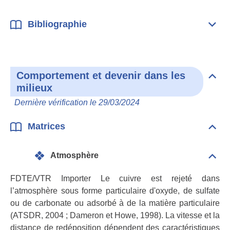
Bibliographie
Dépli
Bibl
Comportement et devenir dans les
Dépli
milieux
Com
et
Dernière vérification le 29/03/2024
deve
dan
les
Matrices
Dépli
mili
Matr
Atmosphère
Dépli
Atmo
FDTE/VTR Importer Le cuivre est rejeté dans
l’atmosphère sous forme particulaire d'oxyde, de sulfate
ou de carbonate ou adsorbé à de la matière particulaire
(ATSDR, 2004 ; Dameron et Howe, 1998). La vitesse et la
distance de redéposition dépendent des caractéristiques