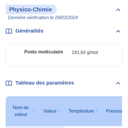
Physico-Chimie
Dépli
Phys
Dernière vérification le 29/03/2024
Chim
Généralités
Dépli
Géné
Poids moléculaire
181.64 g/mol
Tableau des paramètres
Dépli
Tabl
des
para
Nom de
Valeur
Température
Pression
valeur