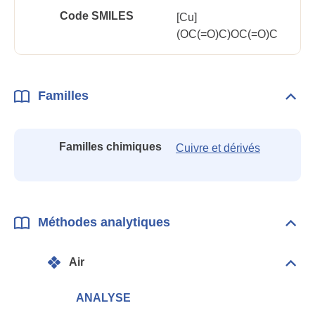
Code SMILES
[Cu]
(OC(=O)C)OC(=O)C
Familles
Dépli
Fami
Familles chimiques
Cuivre et dérivés
Méthodes analytiques
Dépli
Mét
anal
Air
Dépli
Air
ANALYSE