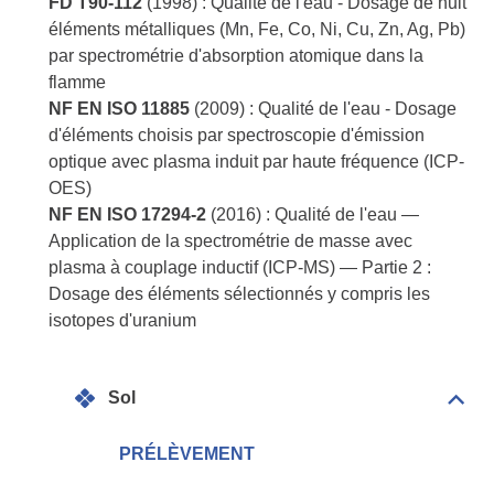
FD T90-112
(1998) : Qualité de l'eau - Dosage de huit
éléments métalliques (Mn, Fe, Co, Ni, Cu, Zn, Ag, Pb)
par spectrométrie d'absorption atomique dans la
flamme
NF EN ISO 11885
(2009) : Qualité de l'eau - Dosage
d'éléments choisis par spectroscopie d'émission
optique avec plasma induit par haute fréquence (ICP-
OES)
NF EN ISO 17294-2
(2016) : Qualité de l'eau —
Application de la spectrométrie de masse avec
plasma à couplage inductif (ICP-MS) — Partie 2 :
Dosage des éléments sélectionnés y compris les
isotopes d'uranium
Sol
Dépli
Sol
PRÉLÈVEMENT