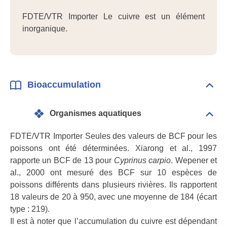
la
pers
FDTE/VTR Importer Le cuivre est un élément
inorganique.
Bioaccumulation
Dépli
Bioa
Organismes aquatiques
Dépli
Orga
aqua
FDTE/VTR Importer Seules des valeurs de BCF pour les
poissons ont été déterminées. Xiarong et al., 1997
rapporte un BCF de 13 pour
Cyprinus carpio
. Wepener et
al., 2000 ont mesuré des BCF sur 10 espèces de
poissons différents dans plusieurs rivières. Ils rapportent
18 valeurs de 20 à 950, avec une moyenne de 184 (écart
type : 219).
Il est à noter que l’accumulation du cuivre est dépendant