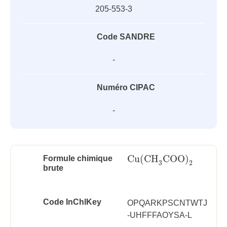
205-553-3
Code SANDRE
-
Numéro CIPAC
-
Cu
(
CH
COO
)
Formule chimique
Cu
(
CH
3
COO
)
2
3
2
brute
Code InChlKey
OPQARKPSCNTWTJ
-UHFFFAOYSA-L