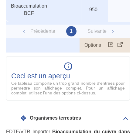
Bioaccumulation
950 -
BCF
Précédente
1
Suivante
Options
Télécharg
Affich
le
table
en
mode
Ceci est un aperçu
compl
Ce tableau comporte un trop grand nombre d'entrées pour
permettre son affichage complet. Pour un affichage
complet, utilisez l'une des options ci-dessus.
Organismes terrestres
Dépli
Orga
terre
FDTE/VTR Importer
Bioaccumulation du cuivre dans