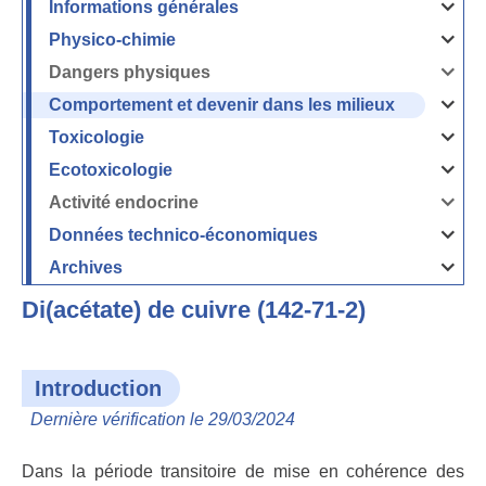
Informations générales
Ouvrir
/
Fermer
Physico-chimie
la
Ouvrir
rubrique
/
Informati
Fermer
Dangers physiques
générales
la
Ouvrir
rubrique
/
Physico-
Fermer
Comportement et devenir dans les milieux
chimie
la
Ouvrir
rubrique
/
Dangers
Fermer
Toxicologie
physique
la
Ouvrir
rubrique
/
Comport
Fermer
Ecotoxicologie
et
la
Ouvrir
devenir
rubrique
/
dans
Toxicolog
Fermer
les
Activité endocrine
la
milieux
Ouvrir
rubrique
/
Ecotoxico
Fermer
Données technico-économiques
la
Ouvrir
rubrique
/
Activité
Fermer
Archives
endocrin
la
Ouvrir
rubrique
/
Données
Fermer
technico-
Di(acétate) de cuivre (142-71-2)
la
économi
rubrique
Archives
Introduction
Dernière vérification le 29/03/2024
Dans la période transitoire de mise en cohérence des