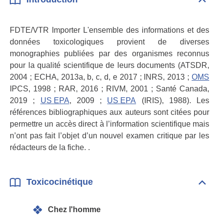
Dépli
Intr
FDTE/VTR Importer L'ensemble des informations et des
données toxicologiques provient de diverses
monographies publiées par des organismes reconnus
pour la qualité scientifique de leurs documents (ATSDR,
2004 ; ECHA, 2013a, b, c, d, e 2017 ; INRS, 2013 ;
OMS
IPCS, 1998 ; RAR, 2016 ; RIVM, 2001 ; Santé Canada,
2019 ;
US EPA
, 2009 ;
US EPA
(IRIS), 1988). Les
références bibliographiques aux auteurs sont citées pour
permettre un accès direct à l’information scientifique mais
n’ont pas fait l’objet d’un nouvel examen critique par les
rédacteurs de la fiche. .
Toxicocinétique
Dépli
Toxi
Chez l'homme