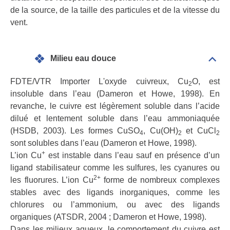
de la source, de la taille des particules et de la vitesse du
vent.
Milieu eau douce
Dépli
Mili
eau
FDTE/VTR Importer L'oxyde cuivreux, Cu
O, est
2
dou
insoluble dans l’eau (Dameron et Howe, 1998). En
revanche, le cuivre est légèrement soluble dans l’acide
dilué et lentement soluble dans l’eau ammoniaquée
(HSDB, 2003). Les formes CuSO
, Cu(OH)
et CuCl
4
2
2
sont solubles dans l’eau (Dameron et Howe, 1998).
+
L’ion Cu
est instable dans l’eau sauf en présence d’un
ligand stabilisateur comme les sulfures, les cyanures ou
2+
les fluorures. L’ion Cu
forme de nombreux complexes
stables avec des ligands inorganiques, comme les
chlorures ou l’ammonium, ou avec des ligands
organiques (ATSDR, 2004 ; Dameron et Howe, 1998).
Dans les milieux aqueux, le comportement du cuivre est