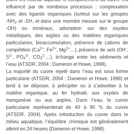
influencé par de nombreux processus : complexation
avec des ligands organiques (surtout sur les groupes
‑NH
et ‑SH, et dans une moindre mesure sur le groupe
2
‑OH) ou minéraux, adsorption sur des oxydes
métalliques, des argiles ou des matières organiques
particulaires, bioaccumulation, présence de cations de
2+
2+
2+
‑
compétition (Ca
, Fe
, Mg
…), présence de sels (OH
,
2‑
3‑
2‑
S
, PO
, CO
…), échange entre les sédiments et
4
3
l’eau (ATSDR, 2004 ; Dameron et Howe, 1998).
La majorité du cuivre rejeté dans l’eau est sous forme
particulaire (ATSDR, 2004 ; Dameron et Howe, 1998) et
tend à se déposer, à précipiter ou à s’adsorber à la
matière organique, au fer hydraté, aux oxydes de
manganèse ou aux argiles. Dans l’eau, le cuivre
particulaire représenterait de 40 à 90 % du cuivre
(ATSDR, 2004). Après introduction du cuivre dans le
milieu aquatique, l’équilibre chimique est généralement
atteint en 24 heures (Dameron et Howe, 1998).