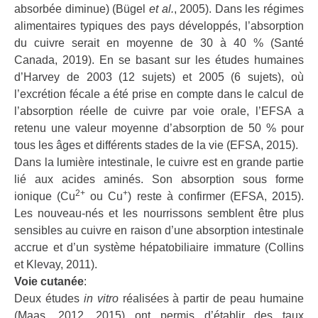
absorbée diminue) (Bügel
et al.
, 2005). Dans les régimes
alimentaires typiques des pays développés, l’absorption
du cuivre serait en moyenne de 30 à 40 % (Santé
Canada, 2019). En se basant sur les études humaines
d’Harvey de 2003 (12 sujets) et 2005 (6 sujets), où
l’excrétion fécale a été prise en compte dans le calcul de
l’absorption réelle de cuivre par voie orale, l’EFSA a
retenu une valeur moyenne d’absorption de 50 % pour
tous les âges et différents stades de la vie (EFSA, 2015).
Dans la lumière intestinale, le cuivre est en grande partie
lié aux acides aminés. Son absorption sous forme
2+
+
ionique (Cu
ou Cu
) reste à confirmer (EFSA, 2015).
Les nouveau-nés et les nourrissons semblent être plus
sensibles au cuivre en raison d’une absorption intestinale
accrue et d’un système hépatobiliaire immature (Collins
et Klevay, 2011).
Voie cutanée
:
Deux études
in vitro
réalisées à partir de peau humaine
(Maas, 2012, 2015) ont permis d’établir des taux