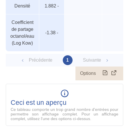
Tableau
Nom de
Valeur
Température
Pression
Densité
1.882 -
des
valeur
paramètres
Coefficient
de partage
-1.38 -
octanol/eau
(Log Kow)
Précédente
1
Suivante
Options
Télécharg
Affich
le
table
en
mode
Ceci est un aperçu
compl
Ce tableau comporte un trop grand nombre d'entrées pour
permettre son affichage complet. Pour un affichage
complet, utilisez l'une des options ci-dessus.