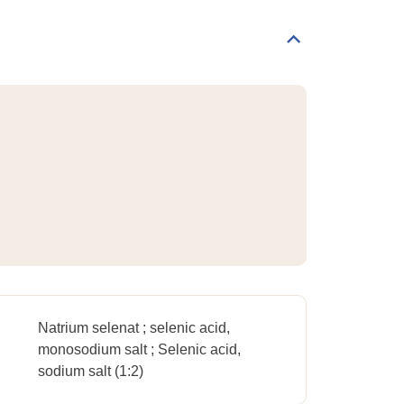
Informations
générales
Déplier/replier
Identification
Natrium selenat ; selenic acid,
monosodium salt ; Selenic acid,
sodium salt (1:2)