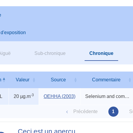
e
 d'exposition
Aiguë
Sub-chronique
Chronique
m
Valeur
Source
Commentaire
s
m
Valeur
Source
Commentaire
-3
L
20 µg.m
OEHHA (2003)
Selenium and compounds
rs
Précédente
1
S
ismes
nus
Ceci est un aperçu