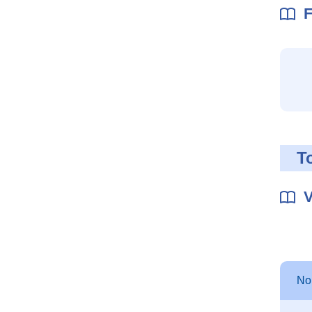
F
T
V
N
Autre
N