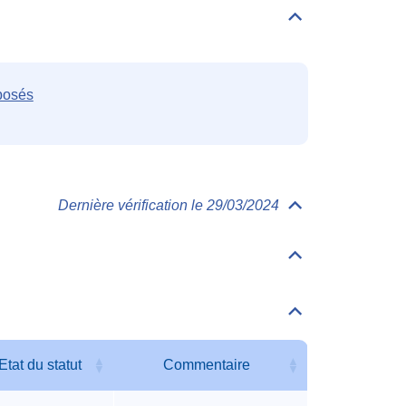
Déplier/replier
Familles
posés
Dernière vérification le 29/03/2024
Déplier/replier
Toxicologie
Déplier/replier
Valeurs
accidentelles
Déplier/replier
Autres
seuils
accidentels
Etat du statut
Commentaire
Etat du statut
Commentaire