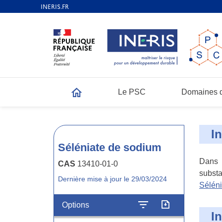
Le PSC
Domaines d
Accueil
I
Séléniate de sodium
Dans l
CAS
13410-01-0
substa
Dernière mise à jour le 29/03/2024
Sélén
Options
I