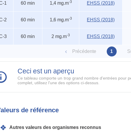
-3
C-1
60 min
1,4 mg.m
EHSS (2018)
entels
-3
C-2
60 min
1,6 mg.m
EHSS (2018)
-3
C-3
60 min
2 mg.m
EHSS (2018)
Précédente
1
S
Ceci est un aperçu
Ce tableau comporte un trop grand nombre d'entrées pour pe
complet, utilisez l'une des options ci-dessus.
aleurs de référence
Autres valeurs des organismes reconnus