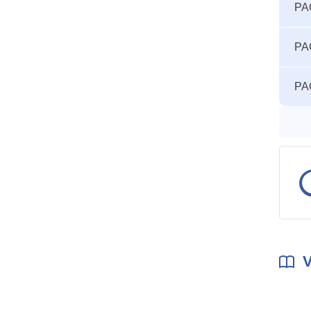
PA
seuils
accid
PA
PA
V