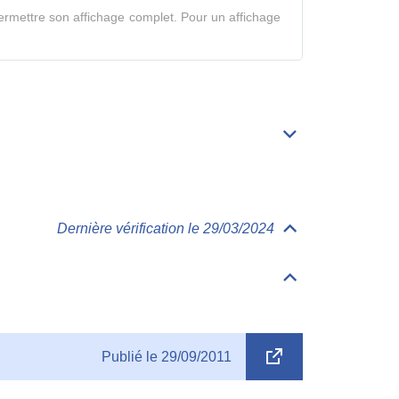
en
rmettre son affichage complet. Pour un affichage
mode
complet
Déplier/replier
Bibliographie
Dernière vérification le 29/03/2024
Déplier/replier
Archives
Déplier/replier
Documents
Open
Publié le 29/09/2011
in
a