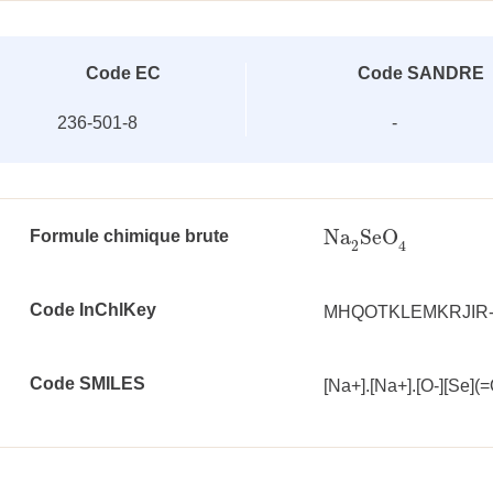
Code EC
Code SANDRE
236-501-8
-
Na
SeO
Formule chimique brute
Na
2
SeO
4
2
4
Code InChlKey
MHQOTKLEMKRJIR
Code SMILES
[Na+].[Na+].[O-][Se](