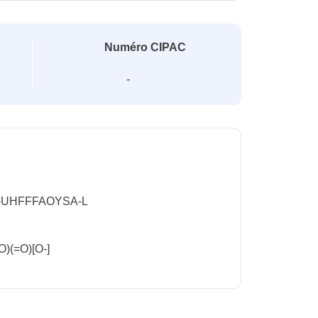
Numéro CIPAC
-
-UHFFFAOYSA-L
=O)(=O)[O-]