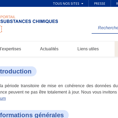
Rechercher
une
information
dans
'expertises
Actualités
Liens utiles
le
site...
ntroduction
a période transitoire de mise en cohérence des données du p
nce peuvent ne pas être totalement à jour. Nous vous invitons 
ium
nformations générales