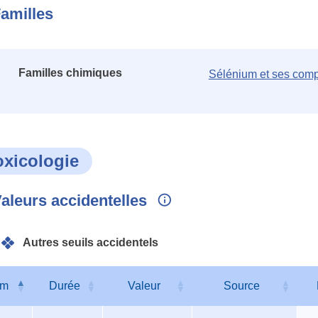
amilles
Familles chimiques
Sélénium et ses com
oxicologie
aleurs accidentelles
Autres seuils accidentels
om
Durée
Valeur
Source
s
om
Durée
Valeur
Source